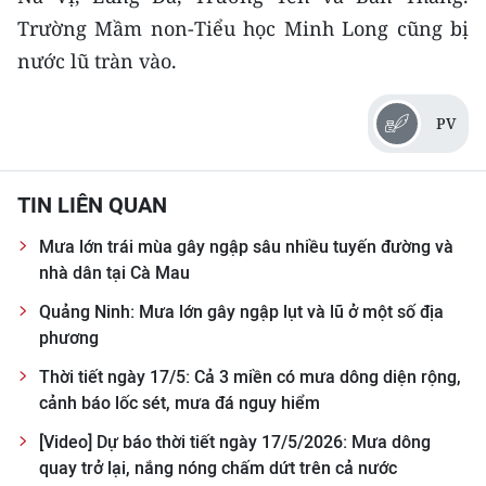
CHƯƠNG TRÌNH OCOP - MỖI XÃ
Trường Mầm non-Tiểu học Minh Long cũng bị
MỘT SẢN PHẨM
nước lũ tràn vào.
RADIO
PV
MEDIA CENTER
TIN LIÊN QUAN
E-Magazine
Mưa lớn trái mùa gây ngập sâu nhiều tuyến đường và
Video
nhà dân tại Cà Mau
Media Chính trị
Quảng Ninh: Mưa lớn gây ngập lụt và lũ ở một số địa
phương
Media Kinh tế
Thời tiết ngày 17/5: Cả 3 miền có mưa dông diện rộng,
Media Văn hóa
cảnh báo lốc sét, mưa đá nguy hiểm
[Video] Dự báo thời tiết ngày 17/5/2026: Mưa dông
Media Xã hội
quay trở lại, nắng nóng chấm dứt trên cả nước