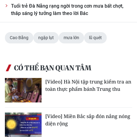
Media Pháp luật
Tuổi trẻ Đà Nẵng rạng ngời trong cơn mưa bất chợt,
thắp sáng lý tưởng làm theo lời Bác
Media Du lịch
Media Thế giới
Cao Bằng
ngập lụt
mưa lớn
lũ quét
Media Thể thao
Media Giáo dục
CÓ THỂ BẠN QUAN TÂM
Media Y tế
[Video] Hà Nội tập trung kiểm tra an
Media Khoa học - Công nghệ
toàn thực phẩm bánh Trung thu
Media Môi trường
Ảnh
[Video] Miền Bắc sắp đón nắng nóng
Infographic
diện rộng