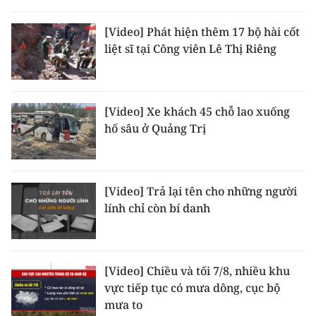
TIN MỚI
[Video] Phát hiện thêm 17 bộ hài cốt
TIN ĐỊA PHƯƠNG
liệt sĩ tại Công viên Lê Thị Riêng
Trung du và miền núi phía Bắc
Đồng bằng sông Hồng
[Video] Xe khách 45 chỗ lao xuống
hố sâu ở Quảng Trị
Bắc Trung Bộ
Duyên hải Nam Trung Bộ và Tây
Nguyên
[Video] Trả lại tên cho những người
lính chỉ còn bí danh
Đông Nam Bộ
Đồng bằng sông Cửu Long
[Video] Chiều và tối 7/8, nhiều khu
Chuyên trang Hà Nội
vực tiếp tục có mưa dông, cục bộ
mưa to
Chuyên trang TP. Hồ Chí Minh