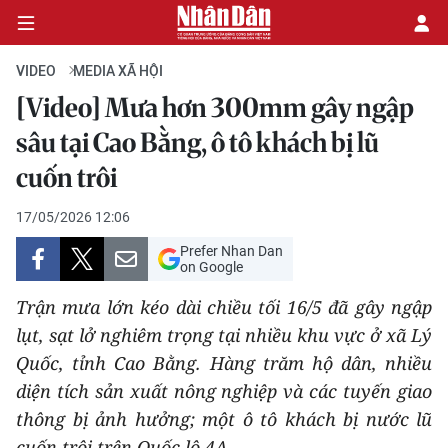
VIDEO
MEDIA XÃ HỘI
[Video] Mưa hơn 300mm gây ngập
CHÍNH TRỊ
sâu tại Cao Bằng, ô tô khách bị lũ
cuốn trôi
KINH TẾ
17/05/2026 12:06
VĂN HÓA
Prefer Nhan Dan
on Google
XÃ HỘI
Trận mưa lớn kéo dài chiều tối 16/5 đã gây ngập
PHÁP LUẬT
lụt, sạt lở nghiêm trọng tại nhiều khu vực ở xã Lý
Quốc, tỉnh Cao Bằng. Hàng trăm hộ dân, nhiều
DU LỊCH
diện tích sản xuất nông nghiệp và các tuyến giao
thông bị ảnh hưởng; một ô tô khách bị nước lũ
THẾ GIỚI
cuốn trôi trên Quốc lộ 4A.