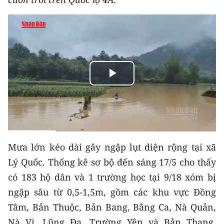
THỂ THAO
GIÁO DỤC
Y TẾ
Play
KHOA HỌC - CÔNG NGHỆ
Video
MÔI TRƯỜNG
BẠN ĐỌC
Mưa lớn kéo dài gây ngập lụt diện rộng tại xã
KIỂM CHỨNG THÔNG TIN
Lý Quốc. Thống kê sơ bộ đến sáng 17/5 cho thấy
có 183 hộ dân và 1 trường học tại 9/18 xóm bị
TRI THỨC CHUYÊN SÂU
ngập sâu từ 0,5-1,5m, gồm các khu vực Đồng
54 DÂN TỘC VIỆT NAM
Tâm, Bản Thuộc, Bản Bang, Bằng Ca, Nà Quản,
Nà Vị, Lũng Đa, Trường Yên và Bản Thang.