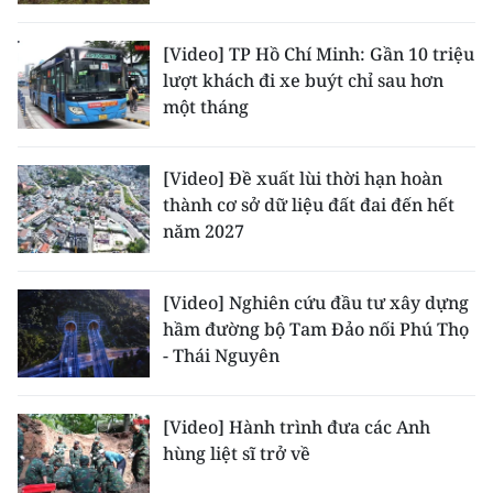
CHUYÊN ĐỀ
[Video] TP Hồ Chí Minh: Gần 10 triệu
lượt khách đi xe buýt chỉ sau hơn
CÁC CHUYÊN TRANG
một tháng
VỀ BÁO NHÂN DÂN
[Video] Đề xuất lùi thời hạn hoàn
thành cơ sở dữ liệu đất đai đến hết
THỜI NAY
năm 2027
NHÂN DÂN CUỐI TUẦN
[Video] Nghiên cứu đầu tư xây dựng
hầm đường bộ Tam Đảo nối Phú Thọ
NHÂN DÂN HẰNG THÁNG
- Thái Nguyên
MUA BÁO
[Video] Hành trình đưa các Anh
ĐỌC BÁO IN
hùng liệt sĩ trở về