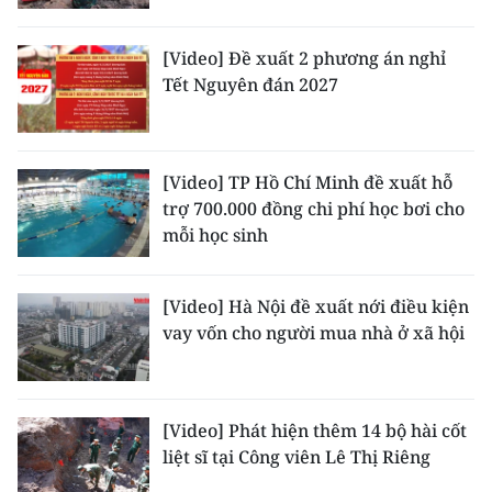
ENGLISH
[Video] Đề xuất 2 phương án nghỉ
中文
Tết Nguyên đán 2027
FRANÇAIS
РУССКИЙ
[Video] TP Hồ Chí Minh đề xuất hỗ
trợ 700.000 đồng chi phí học bơi cho
ESPAÑOL
mỗi học sinh
한국어
[Video] Hà Nội đề xuất nới điều kiện
vay vốn cho người mua nhà ở xã hội
[Video] Phát hiện thêm 14 bộ hài cốt
liệt sĩ tại Công viên Lê Thị Riêng