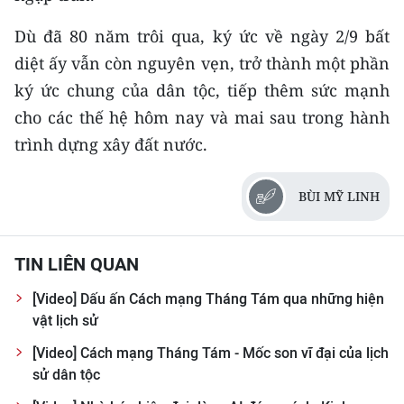
CHƯƠNG TRÌNH OCOP - MỖI XÃ
MỘT SẢN PHẨM
Dù đã 80 năm trôi qua, ký ức về ngày 2/9 bất
diệt ấy vẫn còn nguyên vẹn, trở thành một phần
RADIO
ký ức chung của dân tộc, tiếp thêm sức mạnh
cho các thế hệ hôm nay và mai sau trong hành
MEDIA CENTER
trình dựng xây đất nước.
E-Magazine
BÙI MỸ LINH
Video
Media Chính trị
TIN LIÊN QUAN
Media Kinh tế
[Video] Dấu ấn Cách mạng Tháng Tám qua những hiện
vật lịch sử
Media Văn hóa
[Video] Cách mạng Tháng Tám - Mốc son vĩ đại của lịch
Media Xã hội
sử dân tộc