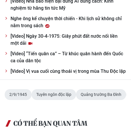
[Video] Nhà báo hiện đại dùng AI đúng cách: Kinh
Media Pháp luật
nghiệm từ hãng tin tức Mỹ
Media Du lịch
Nghe ông kể chuyện thời chiến - Khi lịch sử không chỉ
nằm trong sách
Media Thế giới
[Video] Ngày 30-4-1975: Giây phút đất nước nối liền
Media Thể thao
một dải
Media Giáo dục
[Video] “Tiến quân ca” – Từ khúc quân hành đến Quốc
ca của dân tộc
Media Y tế
[Video] Vị vua cuối cùng thoái vị trong mùa Thu Độc lập
Media Khoa học - Công nghệ
Media Môi trường
2/9/1945
Tuyên ngôn độc lập
Quảng trường Ba Đình
Ảnh
Infographic
CÓ THỂ BẠN QUAN TÂM