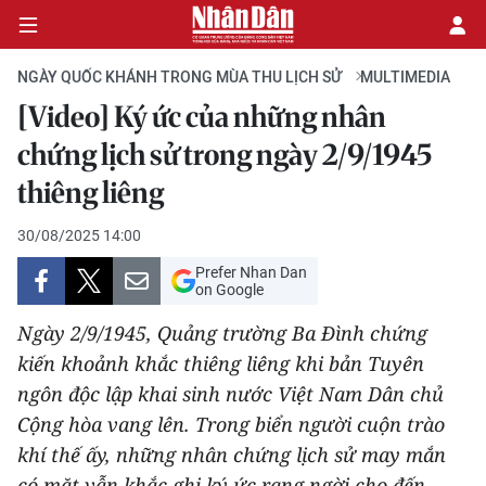
NGÀY QUỐC KHÁNH TRONG MÙA THU LỊCH SỬ
MULTIMEDIA
[Video] Ký ức của những nhân
CHÍNH TRỊ
chứng lịch sử trong ngày 2/9/1945
thiêng liêng
KINH TẾ
30/08/2025 14:00
VĂN HÓA
Prefer Nhan Dan
on Google
XÃ HỘI
Ngày 2/9/1945, Quảng trường Ba Đình chứng
PHÁP LUẬT
kiến khoảnh khắc thiêng liêng khi bản Tuyên
ngôn độc lập khai sinh nước Việt Nam Dân chủ
DU LỊCH
Cộng hòa vang lên. Trong biển người cuộn trào
khí thế ấy, những nhân chứng lịch sử may mắn
THẾ GIỚI
có mặt vẫn khắc ghi ký ức rạng ngời cho đến