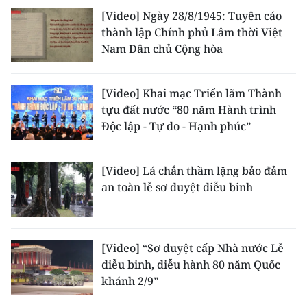
[Video] Ngày 28/8/1945: Tuyên cáo
CHUYÊN ĐỀ
thành lập Chính phủ Lâm thời Việt
Nam Dân chủ Cộng hòa
CÁC CHUYÊN TRANG
[Video] Khai mạc Triển lãm Thành
VỀ BÁO NHÂN DÂN
tựu đất nước “80 năm Hành trình
Độc lập - Tự do - Hạnh phúc”
THỜI NAY
[Video] Lá chắn thầm lặng bảo đảm
NHÂN DÂN CUỐI TUẦN
an toàn lễ sơ duyệt diễu binh
NHÂN DÂN HẰNG THÁNG
MUA BÁO
[Video] “Sơ duyệt cấp Nhà nước Lễ
diễu binh, diễu hành 80 năm Quốc
ĐỌC BÁO IN
khánh 2/9”