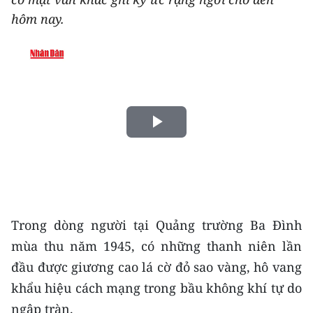
THỂ THAO
hôm nay.
GIÁO DỤC
Y TẾ
KHOA HỌC - CÔNG NGHỆ
Play
MÔI TRƯỜNG
Video
BẠN ĐỌC
KIỂM CHỨNG THÔNG TIN
Trong dòng người tại Quảng trường Ba Đình
mùa thu năm 1945, có những thanh niên lần
TRI THỨC CHUYÊN SÂU
đầu được giương cao lá cờ đỏ sao vàng, hô vang
54 DÂN TỘC VIỆT NAM
khẩu hiệu cách mạng trong bầu không khí tự do
ngập tràn.