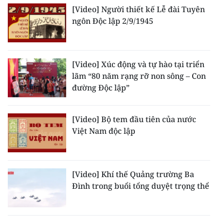
TIN MỚI
[Video] Người thiết kế Lễ đài Tuyên
ngôn Độc lập 2/9/1945
TIN ĐỊA PHƯƠNG
Trung du và miền núi phía Bắc
[Video] Xúc động và tự hào tại triển
lãm “80 năm rạng rỡ non sông – Con
Đồng bằng sông Hồng
đường Độc lập”
Bắc Trung Bộ
Duyên hải Nam Trung Bộ và Tây
[Video] Bộ tem đầu tiên của nước
Nguyên
Việt Nam độc lập
Đông Nam Bộ
Đồng bằng sông Cửu Long
[Video] Khí thế Quảng trường Ba
Đình trong buổi tổng duyệt trọng thể
Chuyên trang Hà Nội
Chuyên trang TP. Hồ Chí Minh