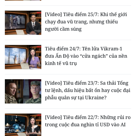
ENGLISH
[Video] Tiêu điểm 25/7: Khi thế giới
中文
chạy đua vũ trang, nhưng thiếu
người cầm súng
FRANÇAIS
РУССКИЙ
Tiêu điểm 24/7: Tên lửa Vikram-1
đưa Ấn Độ vào “cửa ngách” của nền
ESPAÑOL
kinh tế vũ trụ
한국어
[Video] Tiêu điểm 23/7: Sa thải Tổng
tư lệnh, dấu hiệu bất ổn hay cuộc đại
phẫu quân sự tại Ukraine?
[Video] Tiêu điểm 22/7: Những rủi ro
trong cuộc đua nghìn tỉ USD vào AI