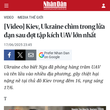
VIDEO
MEDIA THẾ GIỚI
[Video] Kiev, Ukraine chìm trong lửa
CHÍNH TRỊ
đạn sau đợt tập kích UAV lớn nhất
KINH TẾ
17/06/2025 23:45
Prefer Nhan Dan
VĂN HÓA
on Google
Ukraine cho biết Nga đã phóng hàng trăm UAV
XÃ HỘI
và tên lửa vào nhiều địa phương, gây thiệt hại
nặng nề tại thủ đô Kiev trong đêm 16, rạng sáng
PHÁP LUẬT
17/6.
DU LỊCH
T
THẾ GIỚI