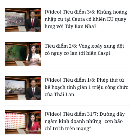
TIN MỚI
[Video] Tiêu điểm 3/8: Khủng hoảng
nhập cư tại Ceuta có khiến EU quay
TIN ĐỊA PHƯƠNG
lưng với Tây Ban Nha?
Trung du và miền núi phía Bắc
Tiêu điểm 2/8: Vòng xoáy xung đột
Đồng bằng sông Hồng
có nguy cơ lan tới biển Caspi
Bắc Trung Bộ
Duyên hải Nam Trung Bộ và Tây
[Video] Tiêu điểm 1/8: Phép thử từ
Nguyên
kế hoạch tinh giản 1 triệu công chức
Đông Nam Bộ
của Thái Lan
Đồng bằng sông Cửu Long
[Video] Tiêu điểm 31/7: Đường dây
Chuyên trang Hà Nội
ngầm kinh doanh những "cơn bão
chỉ trích trên mạng"
Chuyên trang TP. Hồ Chí Minh