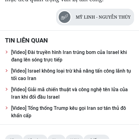
CHƯƠNG TRÌNH OCOP - MỖI XÃ
MỘT SẢN PHẨM
MỸ LINH - NGUYỄN THÚY
RADIO
TIN LIÊN QUAN
MEDIA CENTER
[Video] Đài truyền hình Iran trúng bom của Israel khi
E-Magazine
đang lên sóng trực tiếp
[Video] Israel không loại trừ khả năng tấn công lãnh tụ
Video
tối cao Iran
Media Chính trị
[Video] Giải mã chiến thuật và công nghệ tên lửa của
Iran khi đối đầu Israel
Media Kinh tế
[Video] Tổng thống Trump kêu gọi Iran sơ tán thủ đô
Media Văn hóa
khẩn cấp
Media Xã hội