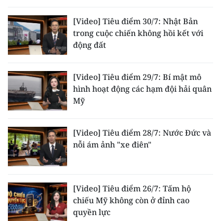
CHUYÊN ĐỀ
[Video] Tiêu điểm 30/7: Nhật Bản
trong cuộc chiến không hồi kết với
CÁC CHUYÊN TRANG
động đất
VỀ BÁO NHÂN DÂN
[Video] Tiêu điểm 29/7: Bí mật mô
hình hoạt động các hạm đội hải quân
THỜI NAY
Mỹ
NHÂN DÂN CUỐI TUẦN
[Video] Tiêu điểm 28/7: Nước Đức và
nỗi ám ảnh "xe điên"
NHÂN DÂN HẰNG THÁNG
MUA BÁO
[Video] Tiêu điểm 26/7: Tấm hộ
ĐỌC BÁO IN
chiếu Mỹ không còn ở đỉnh cao
quyền lực