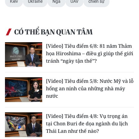
Kiev
Ukraine
Nga
UAV
chiến sự
Media Pháp luật
Media Du lịch
Media Thế giới
CÓ THỂ BẠN QUAN TÂM
Media Thể thao
[Video] Tiêu điểm 6/8: 81 năm Thảm
họa Hiroshima – điều gì giúp thế giới
Media Giáo dục
tránh “ngày tận thế”?
Media Y tế
[Video] Tiêu điểm 5/8: Nước Mỹ và lỗ
Media Khoa học - Công nghệ
hổng an ninh của những nhà máy
nước
Media Môi trường
Ảnh
[Video] Tiêu điểm 4/8: Vụ trọng án
tại Chon Buri đe dọa ngành du lịch
Infographic
Thái Lan như thế nào?