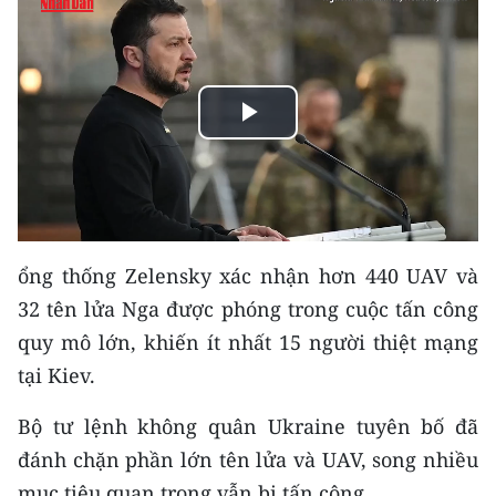
THỂ THAO
GIÁO DỤC
Play
Y TẾ
Video
KHOA HỌC - CÔNG NGHỆ
MÔI TRƯỜNG
ổng thống Zelensky xác nhận hơn 440 UAV và
BẠN ĐỌC
32 tên lửa Nga được phóng trong cuộc tấn công
quy mô lớn, khiến ít nhất 15 người thiệt mạng
KIỂM CHỨNG THÔNG TIN
tại Kiev.
TRI THỨC CHUYÊN SÂU
Bộ tư lệnh không quân Ukraine tuyên bố đã
54 DÂN TỘC VIỆT NAM
đánh chặn phần lớn tên lửa và UAV, song nhiều
mục tiêu quan trọng vẫn bị tấn công.