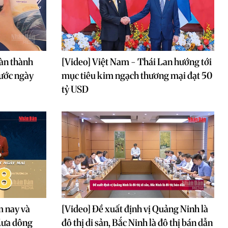
àn thành
[Video] Việt Nam - Thái Lan hướng tới
rước ngày
mục tiêu kim ngạch thương mại đạt 50
tỷ USD
m nay và
[Video] Đề xuất định vị Quảng Ninh là
Mưa dông
đô thị di sản, Bắc Ninh là đô thị bán dẫn