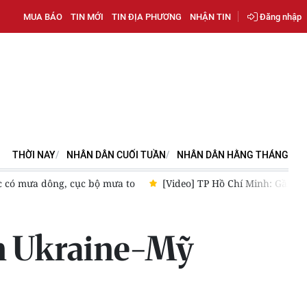
MUA BÁO
TIN MỚI
TIN ĐỊA PHƯƠNG
NHẬN TIN
Đăng nhập
THỜI NAY
NHÂN DÂN CUỐI TUẦN
NHÂN DÂN HẰNG THÁNG
n 10 triệu lượt khách đi xe buýt chỉ sau hơn một tháng
[Video
ản Ukraine-Mỹ