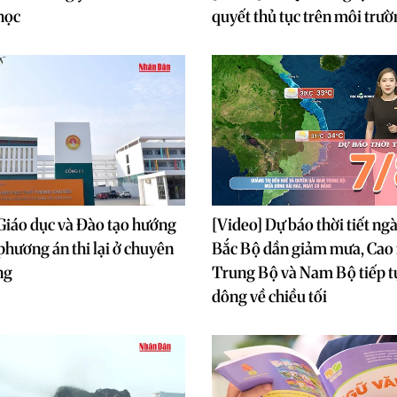
 học
quyết thủ tục trên môi trườ
Giáo dục và Đào tạo hướng
[Video] Dự báo thời tiết ng
 phương án thi lại ở chuyên
Bắc Bộ dần giảm mưa, Cao
ng
Trung Bộ và Nam Bộ tiếp 
dông về chiều tối