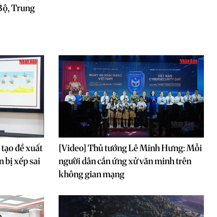
 Bộ, Trung
 tạo đề xuất
[Video] Thủ tướng Lê Minh Hưng: Mỗi
n bị xếp sai
người dân cần ứng xử văn minh trên
không gian mạng