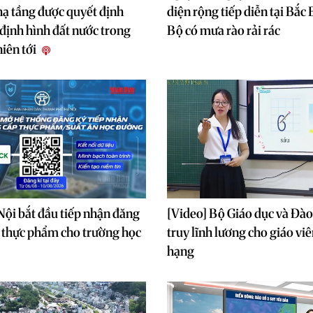
hạ tầng được quyết định
diện rộng tiếp diễn tại Bắc
định hình đất nước trong
Bộ có mưa rào rải rác
niên tới
Nội bắt đầu tiếp nhận đăng
[Video] Bộ Giáo dục và Đào
 thực phẩm cho trường học
truy lĩnh lương cho giáo viê
hạng