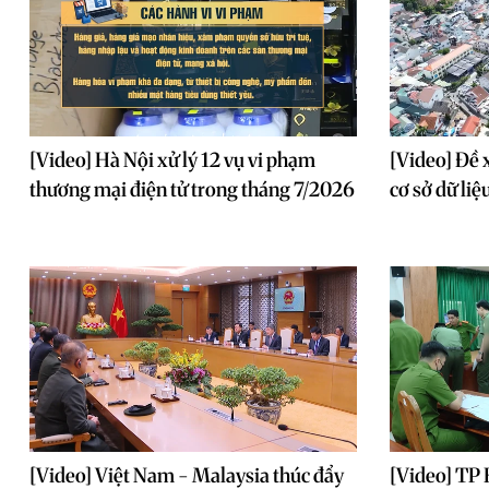
[Video] Hà Nội xử lý 12 vụ vi phạm
[Video] Đề 
thương mại điện tử trong tháng 7/2026
cơ sở dữ li
[Video] Việt Nam - Malaysia thúc đẩy
[Video] TP 