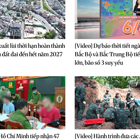
xuất lùi thời hạn hoàn thành
[Video] Dự báo thời tiết ng
ệu đất đai đến hết năm 2027
Bắc Bộ và Bắc Trung Bộ ti
lớn, bão số 3 suy yếu
Hồ Chí Minh tiếp nhận 47
[Video] Hành trình đưa cá