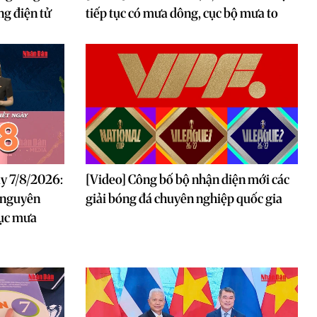
ng điện tử
tiếp tục có mưa dông, cục bộ mưa to
ày 7/8/2026:
[Video] Công bố bộ nhận diện mới các
 nguyên
giải bóng đá chuyên nghiệp quốc gia
tục mưa