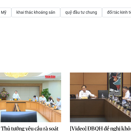
- Mỹ
khai thác khoáng sản
quỹ đầu tư chung
đối tác kinh t
 Thủ tướng yêu cầu rà soát
[Video] ĐBQH đề nghị khôn