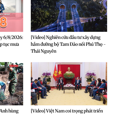
ày 6/8/2026:
[Video] Nghiên cứu đầu tư xây dựng
ếp tục mưa
hầm đường bộ Tam Đảo nối Phú Thọ -
Thái Nguyên
c Anh hùng
[Video] Việt Nam coi trọng phát triển