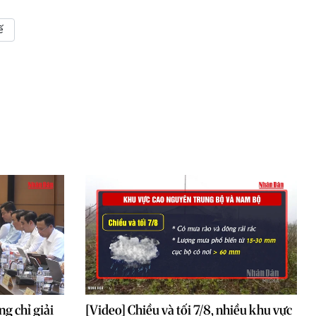
ế
g chỉ giải
[Video] Chiều và tối 7/8, nhiều khu vực