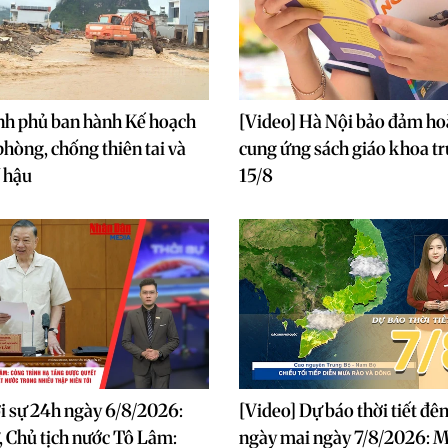
nh phủ ban hành Kế hoạch
[Video] Hà Nội bảo đảm ho
hòng, chống thiên tai và
cung ứng sách giáo khoa t
í hậu
15/8
i sự 24h ngày 6/8/2026:
[Video] Dự báo thời tiết đê
, Chủ tịch nước Tô Lâm:
ngày mai ngày 7/8/2026: 