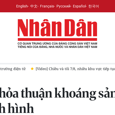
English
中文
Français
Русский
Español
한국어
iếp tục có mưa dông, cục bộ mưa to
[Video] TP Hồ Chí Minh: Gầ
thỏa thuận khoáng s
h hình