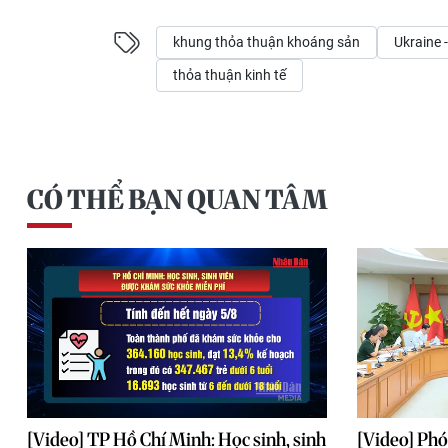
khung thỏa thuận khoáng sản
Ukraine 
thỏa thuận kinh tế
CÓ THỂ BẠN QUAN TÂM
[Video] TP Hồ Chí Minh: Học sinh, sinh
[Video] Phó