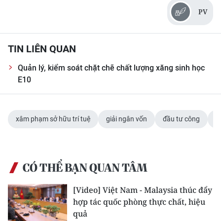
CHƯƠNG TRÌNH OCOP - MỖI XÃ
PV
MỘT SẢN PHẨM
RADIO
TIN LIÊN QUAN
Quản lý, kiểm soát chặt chẽ chất lượng xăng sinh học
MEDIA CENTER
E10
E-Magazine
Video
xâm phạm sở hữu trí tuệ
giải ngân vốn
đầu tư công
k
Media Chính trị
Media Kinh tế
CÓ THỂ BẠN QUAN TÂM
Media Văn hóa
[Video] Việt Nam - Malaysia thúc đẩy
hợp tác quốc phòng thực chất, hiệu
Media Xã hội
quả