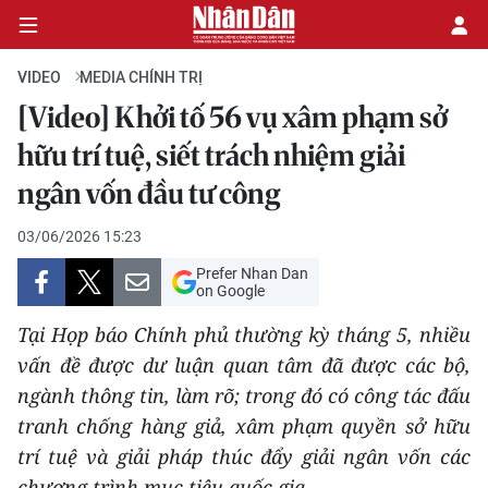
VIDEO
MEDIA CHÍNH TRỊ
[Video] Khởi tố 56 vụ xâm phạm sở
CHÍNH TRỊ
hữu trí tuệ, siết trách nhiệm giải
ngân vốn đầu tư công
KINH TẾ
03/06/2026 15:23
VĂN HÓA
Prefer Nhan Dan
on Google
XÃ HỘI
Tại Họp báo Chính phủ thường kỳ tháng 5, nhiều
PHÁP LUẬT
vấn đề được dư luận quan tâm đã được các bộ,
ngành thông tin, làm rõ; trong đó có công tác đấu
DU LỊCH
tranh chống hàng giả, xâm phạm quyền sở hữu
trí tuệ và giải pháp thúc đẩy giải ngân vốn các
THẾ GIỚI
chương trình mục tiêu quốc gia.