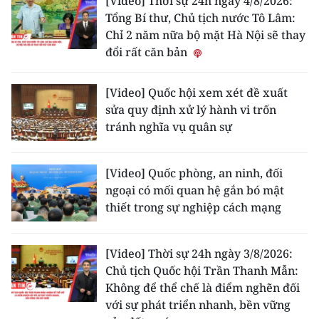
[Video] Thời sự 24h ngày 4/8/2026:
Tổng Bí thư, Chủ tịch nước Tô Lâm:
CHUYÊN ĐỀ
Chỉ 2 năm nữa bộ mặt Hà Nội sẽ thay
đổi rất căn bản
CÁC CHUYÊN TRANG
[Video] Quốc hội xem xét đề xuất
sửa quy định xử lý hành vi trốn
VỀ BÁO NHÂN DÂN
tránh nghĩa vụ quân sự
THỜI NAY
[Video] Quốc phòng, an ninh, đối
NHÂN DÂN CUỐI TUẦN
ngoại có mối quan hệ gắn bó mật
thiết trong sự nghiệp cách mạng
NHÂN DÂN HẰNG THÁNG
MUA BÁO
[Video] Thời sự 24h ngày 3/8/2026:
Chủ tịch Quốc hội Trần Thanh Mẫn:
ĐỌC BÁO IN
Không để thể chế là điểm nghẽn đối
với sự phát triển nhanh, bền vững