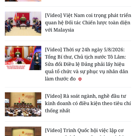
Media Pháp luật
[Video] Việt Nam coi trọng phát triển
Media Du lịch
quan hệ Đối tác Chiến lược toàn diện
Media Thế giới
với Malaysia
Media Thể thao
[Video] Thời sự 24h ngày 5/8/2026:
Media Giáo dục
Tổng Bí thư, Chủ tịch nước Tô Lâm:
Sửa đổi Điều lệ Đảng phải lấy hiệu
Media Y tế
quả tổ chức và sự phục vụ nhân dân
làm thước đo
Media Khoa học - Công nghệ
Media Môi trường
[Video] Rà soát ngành, nghề đầu tư
kinh doanh có điều kiện theo tiêu chí
Ảnh
thống nhất
Infographic
[Video] Trình Quốc hội việc lập cơ