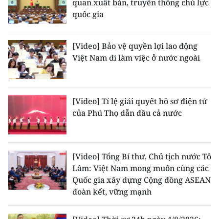
quan xuất bản, truyền thông chủ lực
TIN MỚI
quốc gia
TIN ĐỊA PHƯƠNG
[Video] Bảo vệ quyền lợi lao động
Trung du và miền núi phía Bắc
Việt Nam đi làm việc ở nước ngoài
Đồng bằng sông Hồng
Bắc Trung Bộ
[Video] Tỉ lệ giải quyết hồ sơ điện tử
của Phú Thọ dẫn đầu cả nước
Duyên hải Nam Trung Bộ và Tây
Nguyên
Đông Nam Bộ
[Video] Tổng Bí thư, Chủ tịch nước Tô
Lâm: Việt Nam mong muốn cùng các
Đồng bằng sông Cửu Long
Quốc gia xây dựng Cộng đồng ASEAN
đoàn kết, vững mạnh
Chuyên trang Hà Nội
Chuyên trang TP. Hồ Chí Minh