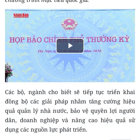
THỂ THAO
GIÁO DỤC
Y TẾ
Play
KHOA HỌC - CÔNG NGHỆ
Video
MÔI TRƯỜNG
BẠN ĐỌC
Các bộ, ngành cho biết sẽ tiếp tục triển khai
KIỂM CHỨNG THÔNG TIN
đồng bộ các giải pháp nhằm tăng cường hiệu
quả quản lý nhà nước, bảo vệ quyền lợi người
TRI THỨC CHUYÊN SÂU
dân, doanh nghiệp và nâng cao hiệu quả sử
54 DÂN TỘC VIỆT NAM
dụng các nguồn lực phát triển.