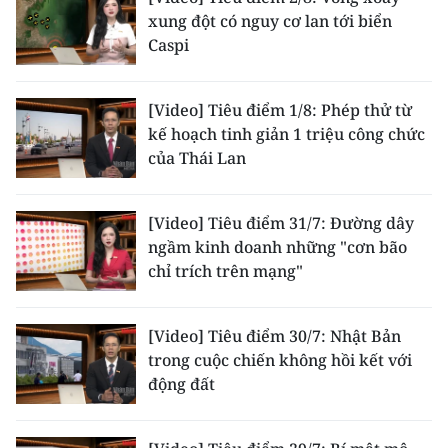
xung đột có nguy cơ lan tới biển
CHUYÊN ĐỀ
Caspi
CÁC CHUYÊN TRANG
[Video] Tiêu điểm 1/8: Phép thử từ
kế hoạch tinh giản 1 triệu công chức
VỀ BÁO NHÂN DÂN
của Thái Lan
THỜI NAY
[Video] Tiêu điểm 31/7: Đường dây
ngầm kinh doanh những "cơn bão
NHÂN DÂN CUỐI TUẦN
chỉ trích trên mạng"
NHÂN DÂN HẰNG THÁNG
[Video] Tiêu điểm 30/7: Nhật Bản
MUA BÁO
trong cuộc chiến không hồi kết với
động đất
ĐỌC BÁO IN