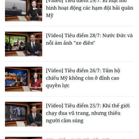
[Video] Tiêu điểm 29/7: Bí mật mô
ENGLISH
hình hoạt động các hạm đội hải quân
Mỹ
中文
FRANÇAIS
[Video] Tiêu điểm 28/7: Nước Đức và
nỗi ám ảnh "xe điên"
РУССКИЙ
ESPAÑOL
[Video] Tiêu điểm 26/7: Tấm hộ
chiếu Mỹ không còn ở đỉnh cao
한국어
quyền lực
[Video] Tiêu điểm 25/7: Khi thế giới
chạy đua vũ trang, nhưng thiếu
người cầm súng