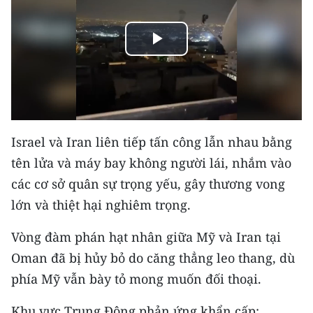
THỂ THAO
Play
GIÁO DỤC
Video
Y TẾ
KHOA HỌC - CÔNG NGHỆ
Israel và Iran liên tiếp tấn công lẫn nhau bằng
MÔI TRƯỜNG
tên lửa và máy bay không người lái, nhắm vào
các cơ sở quân sự trọng yếu, gây thương vong
BẠN ĐỌC
lớn và thiệt hại nghiêm trọng.
KIỂM CHỨNG THÔNG TIN
Vòng đàm phán hạt nhân giữa Mỹ và Iran tại
TRI THỨC CHUYÊN SÂU
Oman đã bị hủy bỏ do căng thẳng leo thang, dù
phía Mỹ vẫn bày tỏ mong muốn đối thoại.
54 DÂN TỘC VIỆT NAM
Khu vực Trung Đông phản ứng khẩn cấp: