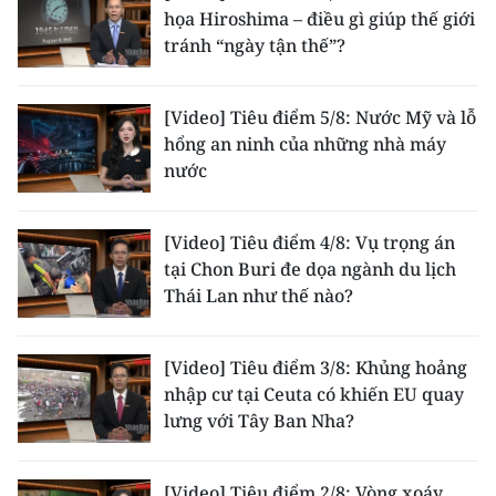
họa Hiroshima – điều gì giúp thế giới
TIN MỚI
tránh “ngày tận thế”?
TIN ĐỊA PHƯƠNG
[Video] Tiêu điểm 5/8: Nước Mỹ và lỗ
Trung du và miền núi phía Bắc
hổng an ninh của những nhà máy
nước
Đồng bằng sông Hồng
Bắc Trung Bộ
[Video] Tiêu điểm 4/8: Vụ trọng án
tại Chon Buri đe dọa ngành du lịch
Duyên hải Nam Trung Bộ và Tây
Thái Lan như thế nào?
Nguyên
Đông Nam Bộ
[Video] Tiêu điểm 3/8: Khủng hoảng
nhập cư tại Ceuta có khiến EU quay
Đồng bằng sông Cửu Long
lưng với Tây Ban Nha?
Chuyên trang Hà Nội
Chuyên trang TP. Hồ Chí Minh
[Video] Tiêu điểm 2/8: Vòng xoáy