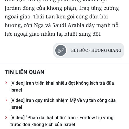
CHƯƠNG TRÌNH OCOP - MỖI XÃ
Jordan đóng cửa không phận, Iraq tăng cường
MỘT SẢN PHẨM
ngoại giao, Thái Lan kêu gọi công dân hồi
hương, còn Nga và Saudi Arabia đẩy mạnh nỗ
RADIO
lực ngoại giao nhằm hạ nhiệt xung đột.
MEDIA CENTER
BÙI ĐỨC - HƯƠNG GIANG
E-Magazine
Video
TIN LIÊN QUAN
Media Chính trị
[Video] Iran triển khai nhiều đợt không kích trả đũa
Israel
Media Kinh tế
[Video] Iran quy trách nhiệm Mỹ về vụ tấn công của
Media Văn hóa
Israel
[Video] “Pháo đài hạt nhân” Iran - Fordow trụ vững
Media Xã hội
trước đòn không kích của Israel