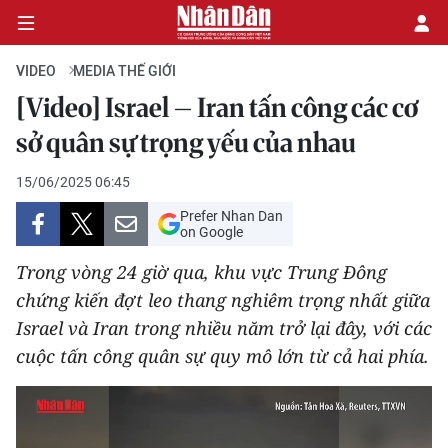
VIDEO
MEDIA THẾ GIỚI
[Video] Israel – Iran tấn công các cơ
CHÍNH TRỊ
sở quân sự trọng yếu của nhau
KINH TẾ
15/06/2025 06:45
Prefer Nhan Dan
VĂN HÓA
on Google
Trong vòng 24 giờ qua, khu vực Trung Đông
XÃ HỘI
chứng kiến đợt leo thang nghiêm trọng nhất giữa
Israel và Iran trong nhiều năm trở lại đây, với các
PHÁP LUẬT
cuộc tấn công quân sự quy mô lớn từ cả hai phía.
DU LỊCH
THẾ GIỚI