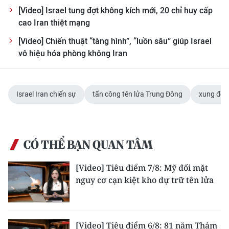
Media Pháp luật
[Video] Israel tung đợt không kích mới, 20 chỉ huy cấp
cao Iran thiệt mạng
Media Du lịch
[Video] Chiến thuật “tàng hình”, “luồn sâu” giúp Israel
Media Thế giới
vô hiệu hóa phòng không Iran
Media Thể thao
Media Giáo dục
Israel Iran chiến sự
tấn công tên lửa Trung Đông
xung đột 
Media Y tế
Media Khoa học - Công nghệ
CÓ THỂ BẠN QUAN TÂM
Media Môi trường
[Video] Tiêu điểm 7/8: Mỹ đối mặt
nguy cơ cạn kiệt kho dự trữ tên lửa
Ảnh
Infographic
[Video] Tiêu điểm 6/8: 81 năm Thảm