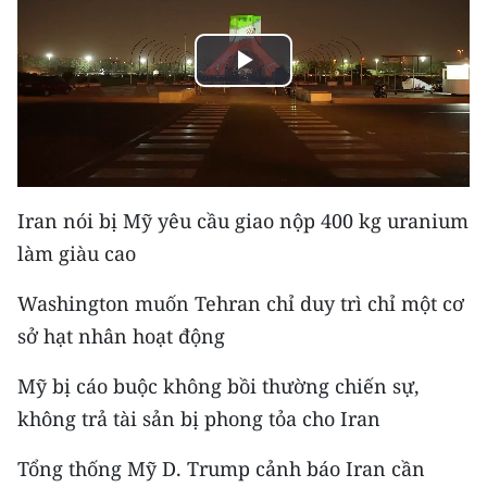
THỂ THAO
Play
GIÁO DỤC
Video
Y TẾ
KHOA HỌC - CÔNG NGHỆ
Iran nói bị Mỹ yêu cầu giao nộp 400 kg uranium
MÔI TRƯỜNG
làm giàu cao
BẠN ĐỌC
Washington muốn Tehran chỉ duy trì chỉ một cơ
sở hạt nhân hoạt động
KIỂM CHỨNG THÔNG TIN
Mỹ bị cáo buộc không bồi thường chiến sự,
TRI THỨC CHUYÊN SÂU
không trả tài sản bị phong tỏa cho Iran
54 DÂN TỘC VIỆT NAM
Tổng thống Mỹ D. Trump cảnh báo Iran cần