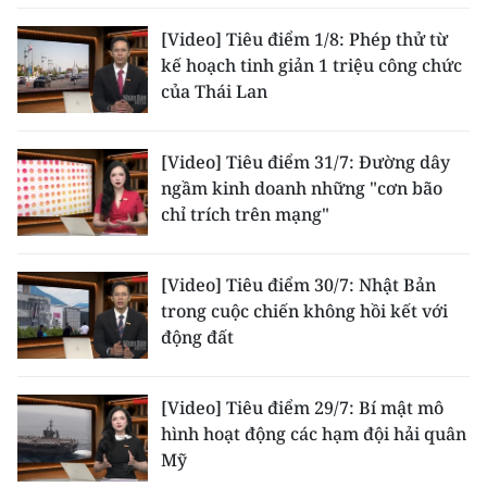
[Video] Tiêu điểm 1/8: Phép thử từ
CHUYÊN ĐỀ
kế hoạch tinh giản 1 triệu công chức
của Thái Lan
CÁC CHUYÊN TRANG
[Video] Tiêu điểm 31/7: Đường dây
VỀ BÁO NHÂN DÂN
ngầm kinh doanh những "cơn bão
chỉ trích trên mạng"
THỜI NAY
NHÂN DÂN CUỐI TUẦN
[Video] Tiêu điểm 30/7: Nhật Bản
trong cuộc chiến không hồi kết với
NHÂN DÂN HẰNG THÁNG
động đất
MUA BÁO
[Video] Tiêu điểm 29/7: Bí mật mô
ĐỌC BÁO IN
hình hoạt động các hạm đội hải quân
Mỹ