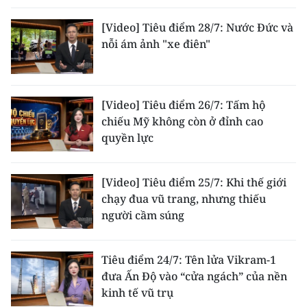
ENGLISH
[Video] Tiêu điểm 28/7: Nước Đức và
中文
nỗi ám ảnh "xe điên"
FRANÇAIS
[Video] Tiêu điểm 26/7: Tấm hộ
РУССКИЙ
chiếu Mỹ không còn ở đỉnh cao
quyền lực
ESPAÑOL
한국어
[Video] Tiêu điểm 25/7: Khi thế giới
chạy đua vũ trang, nhưng thiếu
người cầm súng
Tiêu điểm 24/7: Tên lửa Vikram-1
đưa Ấn Độ vào “cửa ngách” của nền
kinh tế vũ trụ