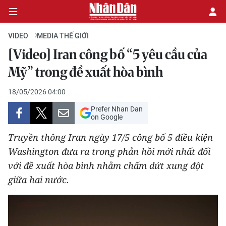
VIDEO
MEDIA THẾ GIỚI
[Video] Iran công bố “5 yêu cầu của
CHÍNH TRỊ
Mỹ” trong đề xuất hòa bình
KINH TẾ
18/05/2026 04:00
Prefer Nhan Dan
VĂN HÓA
on Google
Truyền thông Iran ngày 17/5 công bố 5 điều kiện
XÃ HỘI
Washington đưa ra trong phản hồi mới nhất đối
với đề xuất hòa bình nhằm chấm dứt xung đột
PHÁP LUẬT
giữa hai nước.
DU LỊCH
THẾ GIỚI