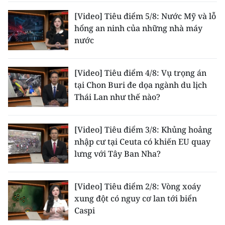
TIN MỚI
[Video] Tiêu điểm 5/8: Nước Mỹ và lỗ
hổng an ninh của những nhà máy
TIN ĐỊA PHƯƠNG
nước
Trung du và miền núi phía Bắc
[Video] Tiêu điểm 4/8: Vụ trọng án
Đồng bằng sông Hồng
tại Chon Buri đe dọa ngành du lịch
Thái Lan như thế nào?
Bắc Trung Bộ
Duyên hải Nam Trung Bộ và Tây
[Video] Tiêu điểm 3/8: Khủng hoảng
Nguyên
nhập cư tại Ceuta có khiến EU quay
lưng với Tây Ban Nha?
Đông Nam Bộ
Đồng bằng sông Cửu Long
[Video] Tiêu điểm 2/8: Vòng xoáy
xung đột có nguy cơ lan tới biển
Chuyên trang Hà Nội
Caspi
Chuyên trang TP. Hồ Chí Minh