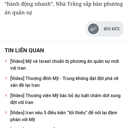
CHƯƠNG TRÌNH OCOP - MỖI XÃ
“hành động nhanh”, Nhà Trắng sắp bàn phương
MỘT SẢN PHẨM
án quân sự
RADIO
BÙI ĐỨC
MEDIA CENTER
TIN LIÊN QUAN
E-Magazine
[Video] Mỹ và Israel chuẩn bị phương án quân sự mới
Video
với Iran
[Video] Thượng đỉnh Mỹ - Trung không đạt đột phá về
Media Chính trị
vấn đề tại Iran
Media Kinh tế
[Video] Thượng viện Mỹ bác bỏ dự luật chấm dứt xung
đột với Iran
Media Văn hóa
[Video] Iran nêu 5 điều kiện “tối thiểu” để nối lại đàm
Media Xã hội
phán với Mỹ