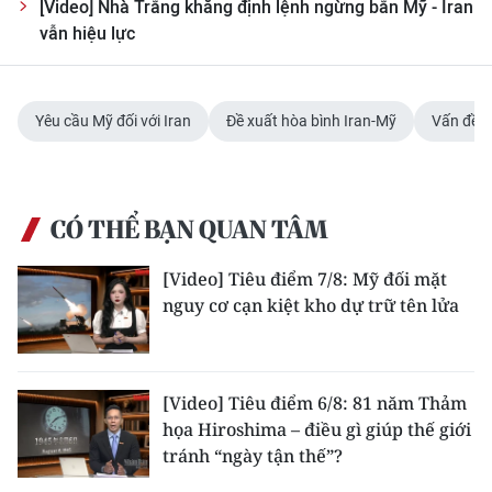
Media Pháp luật
[Video] Nhà Trắng khẳng định lệnh ngừng bắn Mỹ - Iran
vẫn hiệu lực
Media Du lịch
Media Thế giới
Yêu cầu Mỹ đối với Iran
Đề xuất hòa bình Iran-Mỹ
Vấn đề h
Media Thể thao
Media Giáo dục
CÓ THỂ BẠN QUAN TÂM
Media Y tế
[Video] Tiêu điểm 7/8: Mỹ đối mặt
Media Khoa học - Công nghệ
nguy cơ cạn kiệt kho dự trữ tên lửa
Media Môi trường
Ảnh
[Video] Tiêu điểm 6/8: 81 năm Thảm
họa Hiroshima – điều gì giúp thế giới
Infographic
tránh “ngày tận thế”?