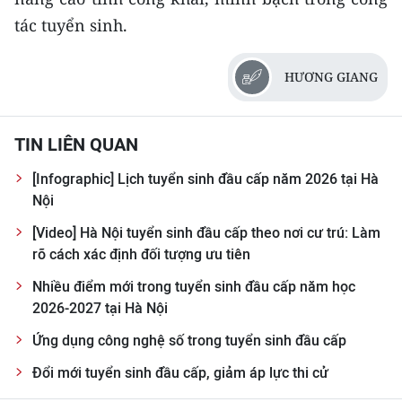
CHƯƠNG TRÌNH OCOP - MỖI XÃ
tác tuyển sinh.
MỘT SẢN PHẨM
HƯƠNG GIANG
RADIO
MEDIA CENTER
TIN LIÊN QUAN
E-Magazine
[Infographic] Lịch tuyển sinh đầu cấp năm 2026 tại Hà
Nội
Video
[Video] Hà Nội tuyển sinh đầu cấp theo nơi cư trú: Làm
Media Chính trị
rõ cách xác định đối tượng ưu tiên
Nhiều điểm mới trong tuyển sinh đầu cấp năm học
Media Kinh tế
2026-2027 tại Hà Nội
Media Văn hóa
Ứng dụng công nghệ số trong tuyển sinh đầu cấp
Media Xã hội
Đổi mới tuyển sinh đầu cấp, giảm áp lực thi cử