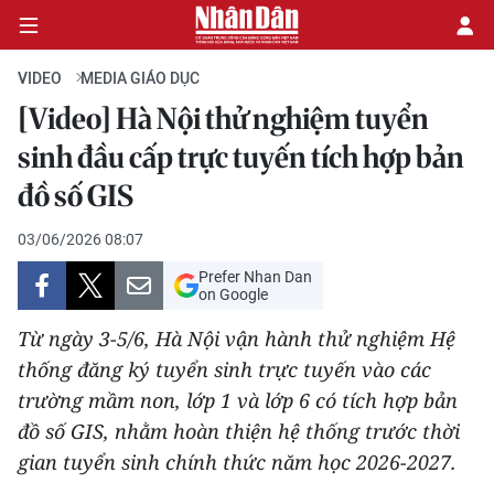
VIDEO
MEDIA GIÁO DỤC
[Video] Hà Nội thử nghiệm tuyển
CHÍNH TRỊ
sinh đầu cấp trực tuyến tích hợp bản
đồ số GIS
KINH TẾ
03/06/2026 08:07
VĂN HÓA
Prefer Nhan Dan
on Google
XÃ HỘI
Từ ngày 3-5/6, Hà Nội vận hành thử nghiệm Hệ
PHÁP LUẬT
thống đăng ký tuyển sinh trực tuyến vào các
trường mầm non, lớp 1 và lớp 6 có tích hợp bản
DU LỊCH
đồ số GIS, nhằm hoàn thiện hệ thống trước thời
gian tuyển sinh chính thức năm học 2026-2027.
THẾ GIỚI