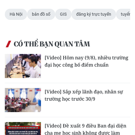
Media Pháp luật
Hà Nội
bản đồ số
GIS
đăng ký trực tuyến
tuyển s
Media Du lịch
Media Thế giới
Media Thể thao
CÓ THỂ BẠN QUAN TÂM
Media Giáo dục
[Video] Hôm nay (9/8), nhiều trường
đại học công bố điểm chuẩn
Media Y tế
Media Khoa học - Công nghệ
[Video] Sắp xếp lãnh đạo, nhân sự
Media Môi trường
trường học trước 30/9
Ảnh
Infographic
[Video] Đề xuất 9 điều Ban đại diện
cha mẹ học sinh không được làm