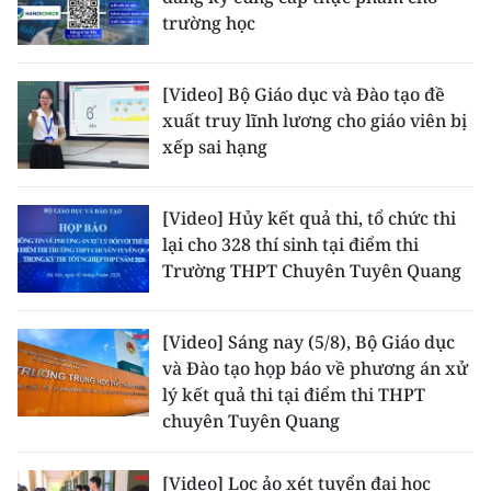
trường học
CHUYÊN ĐỀ
[Video] Bộ Giáo dục và Đào tạo đề
CÁC CHUYÊN TRANG
xuất truy lĩnh lương cho giáo viên bị
xếp sai hạng
VỀ BÁO NHÂN DÂN
[Video] Hủy kết quả thi, tổ chức thi
THỜI NAY
lại cho 328 thí sinh tại điểm thi
Trường THPT Chuyên Tuyên Quang
NHÂN DÂN CUỐI TUẦN
NHÂN DÂN HẰNG THÁNG
[Video] Sáng nay (5/8), Bộ Giáo dục
và Đào tạo họp báo về phương án xử
MUA BÁO
lý kết quả thi tại điểm thi THPT
chuyên Tuyên Quang
ĐỌC BÁO IN
[Video] Lọc ảo xét tuyển đại học