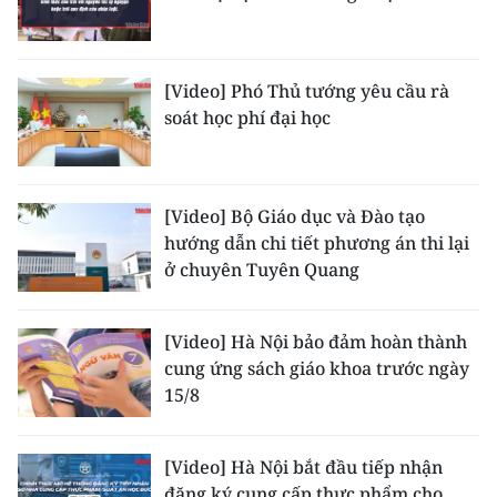
TIN MỚI
TIN ĐỊA PHƯƠNG
[Video] Phó Thủ tướng yêu cầu rà
soát học phí đại học
Trung du và miền núi phía Bắc
Đồng bằng sông Hồng
[Video] Bộ Giáo dục và Đào tạo
Bắc Trung Bộ
hướng dẫn chi tiết phương án thi lại
ở chuyên Tuyên Quang
Duyên hải Nam Trung Bộ và Tây
Nguyên
[Video] Hà Nội bảo đảm hoàn thành
Đông Nam Bộ
cung ứng sách giáo khoa trước ngày
15/8
Đồng bằng sông Cửu Long
Chuyên trang Hà Nội
[Video] Hà Nội bắt đầu tiếp nhận
Chuyên trang TP. Hồ Chí Minh
đăng ký cung cấp thực phẩm cho