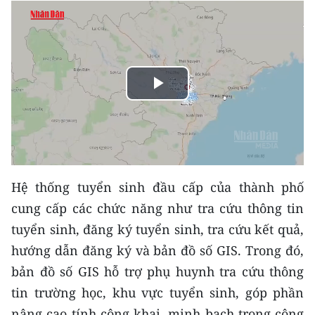
THỂ THAO
GIÁO DỤC
Y TẾ
Play
KHOA HỌC - CÔNG NGHỆ
Video
MÔI TRƯỜNG
BẠN ĐỌC
Hệ thống tuyển sinh đầu cấp của thành phố
cung cấp các chức năng như tra cứu thông tin
KIỂM CHỨNG THÔNG TIN
tuyển sinh, đăng ký tuyển sinh, tra cứu kết quả,
hướng dẫn đăng ký và bản đồ số GIS. Trong đó,
TRI THỨC CHUYÊN SÂU
bản đồ số GIS hỗ trợ phụ huynh tra cứu thông
54 DÂN TỘC VIỆT NAM
tin trường học, khu vực tuyển sinh, góp phần
nâng cao tính công khai, minh bạch trong công