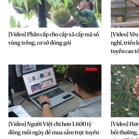
[Video] Phân cấp cho cấp xã cấp mã số
[Video] Yêu
vùng trồng, cơ sở đóng gói
nghỉ, triển 
tuyến cao t
[Video] Người Việt chi hơn 1.600 tỷ
[Video] Hơn
đồng mỗi ngày để mua sắm trực tuyến
bồi thường, 