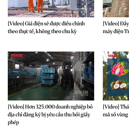
[Video] Giá điện sẽ được điều chỉnh
[Video] Đẩy
theo thực tế, không theo chu kỳ
máy điện T
[Video] Hơn 325.000 doanh nghiệp bỏ
[Video] Thá
địa chỉ đăng ký bị yêu cầu thu hồi giấy
mã số vùng 
phép