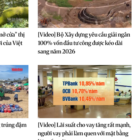
mở cửa” thị
[Video] Bộ Xây dựng yêu cầu giải ngân
i của Việt
100% vốn đầu tư công được kéo dài
sang năm 2026
 trúng đậm
[Video] Lãi suất cho vay tăng rất mạnh,
người vay phải làm quen với mặt bằng