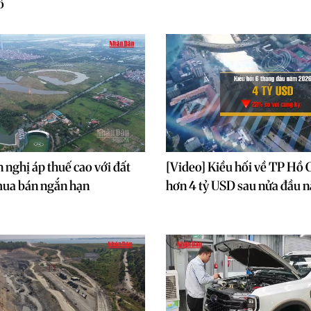
ô
 nghị áp thuế cao với đất
[Video] Kiều hối về TP Hồ 
mua bán ngắn hạn
hơn 4 tỷ USD sau nửa đầu 