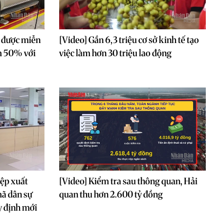
 được miễn
[Video] Gần 6,3 triệu cơ sở kinh tế tạo
ảm 50% với
việc làm hơn 30 triệu lao động
iệp xuất
[Video] Kiểm tra sau thông quan, Hải
ã dân sự
quan thu hơn 2.600 tỷ đồng
y định mới