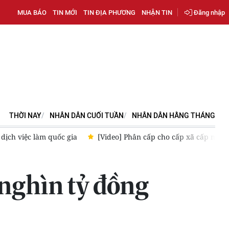
MUA BÁO
TIN MỚI
TIN ĐỊA PHƯƠNG
NHẬN TIN
Đăng nhập
THỜI NAY
NHÂN DÂN CUỐI TUẦN
NHÂN DÂN HẰNG THÁNG
[Video] Phân cấp cho cấp xã cấp mã số vùng trồng, cơ sở đóng gó
 nghìn tỷ đồng