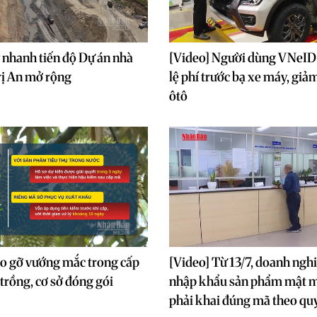
 nhanh tiến độ Dự án nhà
[Video] Người dùng VNeID
rị An mở rộng
lệ phí trước bạ xe máy, gi
ôtô
o gỡ vướng mắc trong cấp
[Video] Từ 13/7, doanh ngh
trồng, cơ sở đóng gói
nhập khẩu sản phẩm mật m
phải khai đúng mã theo qu