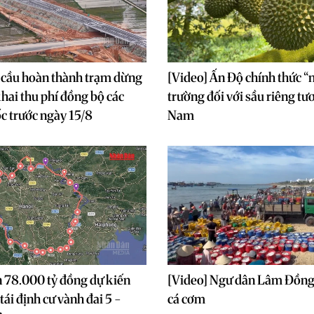
 cầu hoàn thành trạm dừng
[Video] Ấn Độ chính thức “
khai thu phí đồng bộ các
trường đối với sầu riêng tươ
ốc trước ngày 15/8
Nam
 78.000 tỷ đồng dự kiến
[Video] Ngư dân Lâm Đồng
tái định cư vành đai 5 -
cá cơm