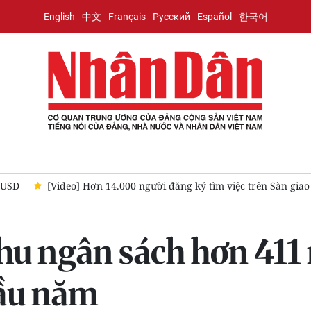
English
中文
Français
Русский
Español
한국어
0 người đăng ký tìm việc trên Sàn giao dịch việc làm quốc gia
thu ngân sách hơn 411
đầu năm