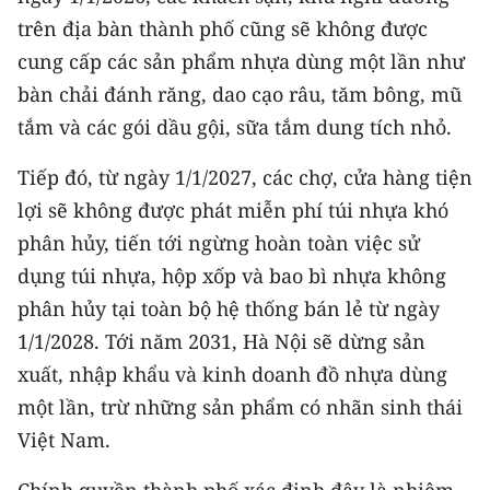
CHƯƠNG TRÌNH OCOP - MỖI XÃ
trên địa bàn thành phố cũng sẽ không được
MỘT SẢN PHẨM
cung cấp các sản phẩm nhựa dùng một lần như
bàn chải đánh răng, dao cạo râu, tăm bông, mũ
RADIO
tắm và các gói dầu gội, sữa tắm dung tích nhỏ.
MEDIA CENTER
Tiếp đó, từ ngày 1/1/2027, các chợ, cửa hàng tiện
lợi sẽ không được phát miễn phí túi nhựa khó
E-Magazine
phân hủy, tiến tới ngừng hoàn toàn việc sử
Video
dụng túi nhựa, hộp xốp và bao bì nhựa không
Media Chính trị
phân hủy tại toàn bộ hệ thống bán lẻ từ ngày
1/1/2028. Tới năm 2031, Hà Nội sẽ dừng sản
Media Kinh tế
xuất, nhập khẩu và kinh doanh đồ nhựa dùng
Media Văn hóa
một lần, trừ những sản phẩm có nhãn sinh thái
Việt Nam.
Media Xã hội