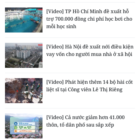
ENGLISH
[Video] TP Hồ Chí Minh đề xuất hỗ
trợ 700.000 đồng chi phí học bơi cho
中文
mỗi học sinh
FRANÇAIS
[Video] Hà Nội đề xuất nới điều kiện
РУССКИЙ
vay vốn cho người mua nhà ở xã hội
ESPAÑOL
한국어
[Video] Phát hiện thêm 14 bộ hài cốt
liệt sĩ tại Công viên Lê Thị Riêng
[Video] Cả nước giảm hơn 41.000
thôn, tổ dân phố sau sắp xếp