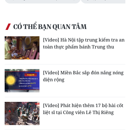
Media Pháp luật
Media Du lịch
CÓ THỂ BẠN QUAN TÂM
Media Thế giới
[Video] Hà Nội tập trung kiểm tra an
Media Thể thao
toàn thực phẩm bánh Trung thu
Media Giáo dục
Media Y tế
[Video] Miền Bắc sắp đón nắng nóng
Media Khoa học - Công nghệ
diện rộng
Media Môi trường
Ảnh
[Video] Phát hiện thêm 17 bộ hài cốt
liệt sĩ tại Công viên Lê Thị Riêng
Infographic