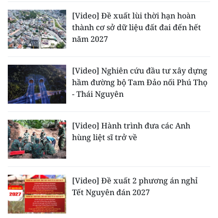
[Video] Đề xuất lùi thời hạn hoàn
CHUYÊN ĐỀ
thành cơ sở dữ liệu đất đai đến hết
năm 2027
CÁC CHUYÊN TRANG
[Video] Nghiên cứu đầu tư xây dựng
VỀ BÁO NHÂN DÂN
hầm đường bộ Tam Đảo nối Phú Thọ
- Thái Nguyên
THỜI NAY
NHÂN DÂN CUỐI TUẦN
[Video] Hành trình đưa các Anh
hùng liệt sĩ trở về
NHÂN DÂN HẰNG THÁNG
MUA BÁO
[Video] Đề xuất 2 phương án nghỉ
Tết Nguyên đán 2027
ĐỌC BÁO IN