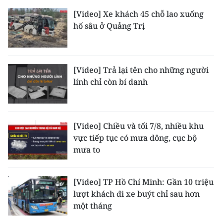
TIN MỚI
[Video] Xe khách 45 chỗ lao xuống
hố sâu ở Quảng Trị
TIN ĐỊA PHƯƠNG
Trung du và miền núi phía Bắc
[Video] Trả lại tên cho những người
Đồng bằng sông Hồng
lính chỉ còn bí danh
Bắc Trung Bộ
Duyên hải Nam Trung Bộ và Tây
[Video] Chiều và tối 7/8, nhiều khu
Nguyên
vực tiếp tục có mưa dông, cục bộ
mưa to
Đông Nam Bộ
Đồng bằng sông Cửu Long
[Video] TP Hồ Chí Minh: Gần 10 triệu
lượt khách đi xe buýt chỉ sau hơn
Chuyên trang Hà Nội
một tháng
Chuyên trang TP. Hồ Chí Minh