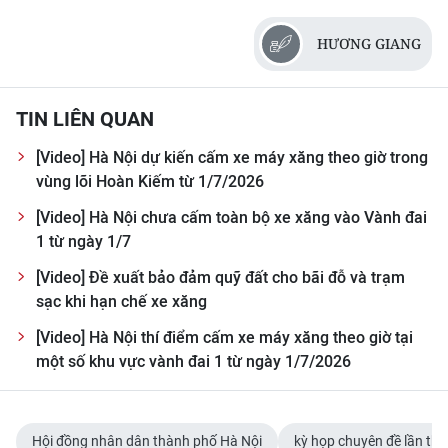
CHƯƠNG TRÌNH OCOP - MỖI XÃ
MỘT SẢN PHẨM
HƯƠNG GIANG
RADIO
TIN LIÊN QUAN
MEDIA CENTER
[Video] Hà Nội dự kiến cấm xe máy xăng theo giờ trong
vùng lõi Hoàn Kiếm từ 1/7/2026
E-Magazine
[Video] Hà Nội chưa cấm toàn bộ xe xăng vào Vành đai
Video
1 từ ngày 1/7
[Video] Đề xuất bảo đảm quỹ đất cho bãi đỗ và trạm
Media Chính trị
sạc khi hạn chế xe xăng
Media Kinh tế
[Video] Hà Nội thí điểm cấm xe máy xăng theo giờ tại
một số khu vực vành đai 1 từ ngày 1/7/2026
Media Văn hóa
Media Xã hội
Hội đồng nhân dân thành phố Hà Nội
kỳ họp chuyên đề lần thứ