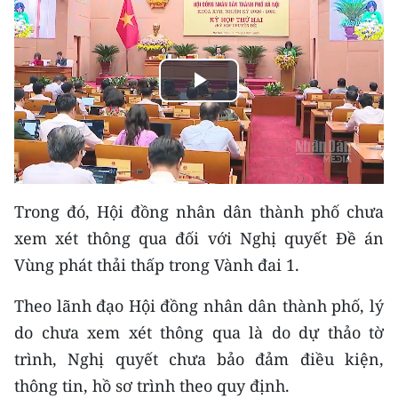
THỂ THAO
GIÁO DỤC
Play
Y TẾ
Video
KHOA HỌC - CÔNG NGHỆ
MÔI TRƯỜNG
Trong đó, Hội đồng nhân dân thành phố chưa
BẠN ĐỌC
xem xét thông qua đối với Nghị quyết Đề án
Vùng phát thải thấp trong Vành đai 1.
KIỂM CHỨNG THÔNG TIN
Theo lãnh đạo Hội đồng nhân dân thành phố, lý
TRI THỨC CHUYÊN SÂU
do chưa xem xét thông qua là do dự thảo tờ
trình, Nghị quyết chưa bảo đảm điều kiện,
54 DÂN TỘC VIỆT NAM
thông tin, hồ sơ trình theo quy định.