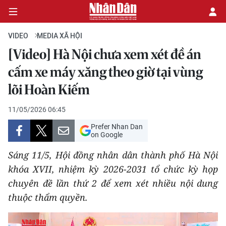
VIDEO
MEDIA XÃ HỘI
[Video] Hà Nội chưa xem xét đề án
CHÍNH TRỊ
cấm xe máy xăng theo giờ tại vùng
lõi Hoàn Kiếm
KINH TẾ
11/05/2026 06:45
VĂN HÓA
Prefer Nhan Dan
on Google
XÃ HỘI
Sáng 11/5, Hội đồng nhân dân thành phố Hà Nội
PHÁP LUẬT
khóa XVII, nhiệm kỳ 2026-2031 tổ chức kỳ họp
chuyên đề lần thứ 2 để xem xét nhiều nội dung
DU LỊCH
thuộc thẩm quyền.
THẾ GIỚI