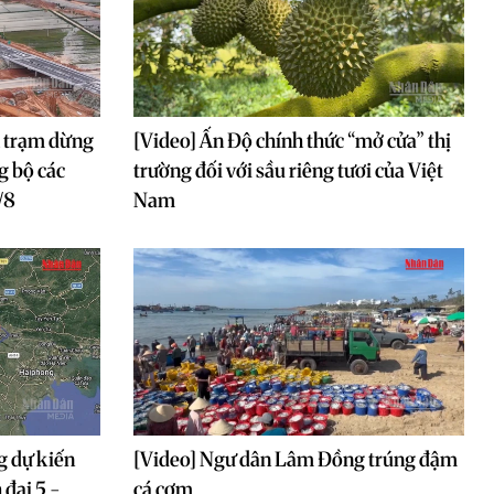
h trạm dừng
[Video] Ấn Độ chính thức “mở cửa” thị
g bộ các
trường đối với sầu riêng tươi của Việt
/8
Nam
g dự kiến
[Video] Ngư dân Lâm Đồng trúng đậm
 đai 5 -
cá cơm