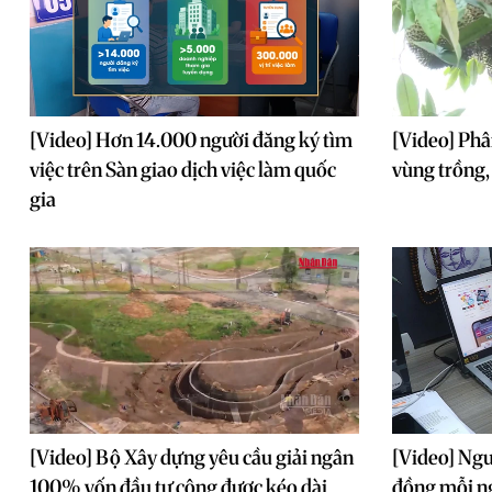
[Video] Hơn 14.000 người đăng ký tìm
[Video] Phâ
việc trên Sàn giao dịch việc làm quốc
vùng trồng,
gia
[Video] Bộ Xây dựng yêu cầu giải ngân
[Video] Ngư
100% vốn đầu tư công được kéo dài
đồng mỗi n