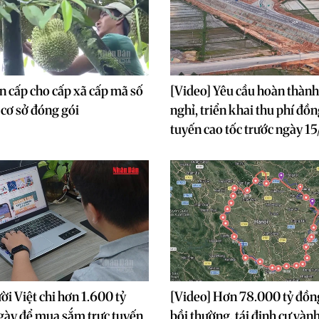
n cấp cho cấp xã cấp mã số
[Video] Yêu cầu hoàn thàn
 cơ sở đóng gói
nghỉ, triển khai thu phí đồn
tuyến cao tốc trước ngày 15
ời Việt chi hơn 1.600 tỷ
[Video] Hơn 78.000 tỷ đồn
gày để mua sắm trực tuyến
bồi thường, tái định cư vành