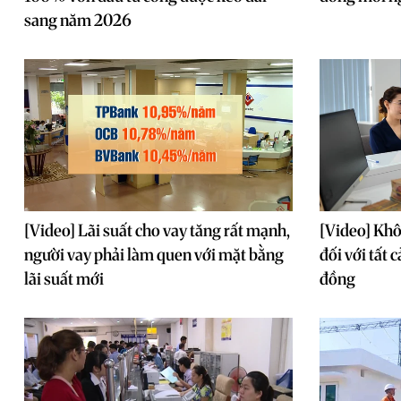
sang năm 2026
[Video] Lãi suất cho vay tăng rất mạnh,
[Video] Khô
người vay phải làm quen với mặt bằng
đối với tất 
lãi suất mới
đồng