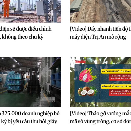
 điện sẽ được điều chỉnh
[Video] Đẩy nhanh tiến độ 
ế, không theo chu kỳ
máy điện Trị An mở rộng
n 325.000 doanh nghiệp bỏ
[Video] Tháo gỡ vướng mắc
 ký bị yêu cầu thu hồi giấy
mã số vùng trồng, cơ sở đó