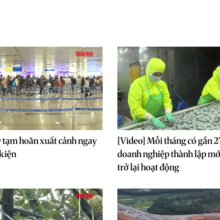
 tạm hoãn xuất cảnh ngay
[Video] Mỗi tháng có gần 
 kiện
doanh nghiệp thành lập mớ
trở lại hoạt động