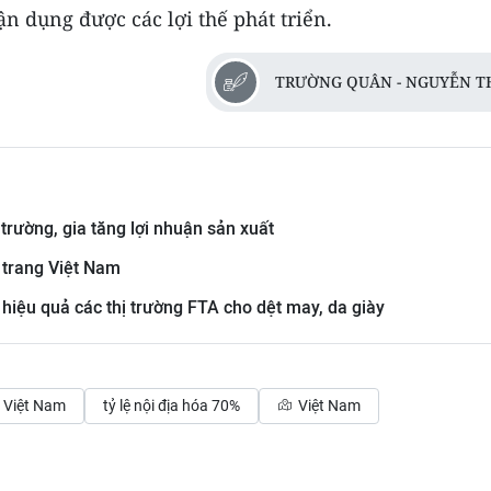
n dụng được các lợi thế phát triển.
TRƯỜNG QUÂN - NGUYỄN T
 trường, gia tăng lợi nhuận sản xuất
 trang Việt Nam
 hiệu quả các thị trường FTA cho dệt may, da giày
 Việt Nam
tỷ lệ nội địa hóa 70%
Việt Nam