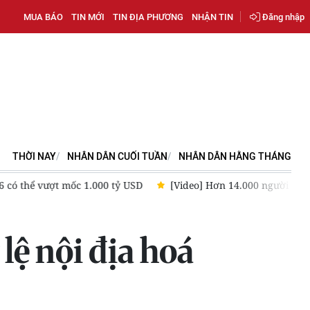
MUA BÁO
TIN MỚI
TIN ĐỊA PHƯƠNG
NHẬN TIN
Đăng nhập
THỜI NAY
NHÂN DÂN CUỐI TUẦN
NHÂN DÂN HẰNG THÁNG
 có thể vượt mốc 1.000 tỷ USD
[Video] Hơn 14.000 người đăng
lệ nội địa hoá