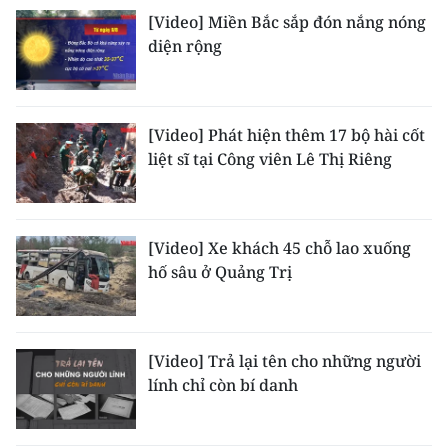
[Video] Miền Bắc sắp đón nắng nóng
CHUYÊN ĐỀ
diện rộng
CÁC CHUYÊN TRANG
[Video] Phát hiện thêm 17 bộ hài cốt
VỀ BÁO NHÂN DÂN
liệt sĩ tại Công viên Lê Thị Riêng
THỜI NAY
[Video] Xe khách 45 chỗ lao xuống
NHÂN DÂN CUỐI TUẦN
hố sâu ở Quảng Trị
NHÂN DÂN HẰNG THÁNG
MUA BÁO
[Video] Trả lại tên cho những người
lính chỉ còn bí danh
ĐỌC BÁO IN