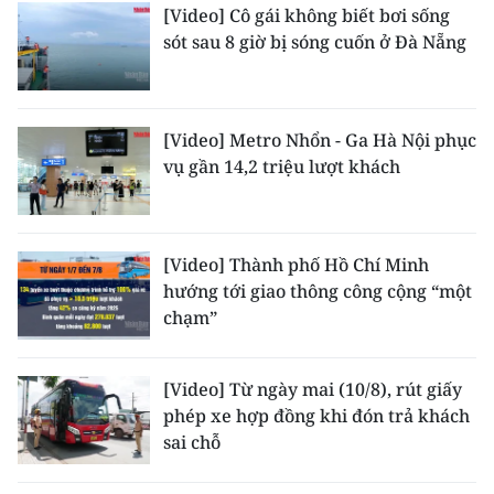
Media Pháp luật
[Video] Cô gái không biết bơi sống
sót sau 8 giờ bị sóng cuốn ở Đà Nẵng
Media Du lịch
Media Thế giới
[Video] Metro Nhổn - Ga Hà Nội phục
Media Thể thao
vụ gần 14,2 triệu lượt khách
Media Giáo dục
Media Y tế
[Video] Thành phố Hồ Chí Minh
hướng tới giao thông công cộng “một
Media Khoa học - Công nghệ
chạm”
Media Môi trường
[Video] Từ ngày mai (10/8), rút giấy
Ảnh
phép xe hợp đồng khi đón trả khách
sai chỗ
Infographic