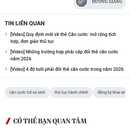
HƯƠNG GIANG
CHƯƠNG TRÌNH OCOP - MỖI XÃ
MỘT SẢN PHẨM
TIN LIÊN QUAN
RADIO
[Video] Quy định mới về thẻ Căn cước: mở rộng tích
hợp, đơn giản thủ tục
MEDIA CENTER
[Video] Những trường hợp phải cấp đổi thẻ căn cước
E-Magazine
năm 2026
Video
[Video] 4 độ tuổi phải đổi thẻ căn cước trong năm 2026
Media Chính trị
căn cước trẻ sơ sinh
thủ tục hành chính
đăng ký khai sinh
Media Kinh tế
Media Văn hóa
Media Xã hội
CÓ THỂ BẠN QUAN TÂM