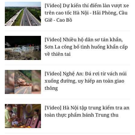
[Video] Dự kiến thí điểm làn vượt xe
TIN MỚI
trên cao tốc Hà Nội - Hải Phòng, Cầu
Giẽ - Cao Bồ
TIN ĐỊA PHƯƠNG
Trung du và miền núi phía Bắc
[Video] Nhiều hộ dân sơ tán khẩn,
Sơn La công bố tình huống khẩn cấp
Đồng bằng sông Hồng
về thiên tai
Bắc Trung Bộ
[Video] Nghệ An: Đá rơi từ vách núi
Duyên hải Nam Trung Bộ và Tây
xuống đường, uy hiếp an toàn giao
Nguyên
thông
Đông Nam Bộ
Đồng bằng sông Cửu Long
[Video] Hà Nội tập trung kiểm tra an
toàn thực phẩm bánh Trung thu
Chuyên trang Hà Nội
Chuyên trang TP. Hồ Chí Minh