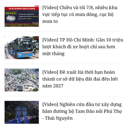
ENGLISH
[Video] Chiều và tối 7/8, nhiều khu
vực tiếp tục có mưa dông, cục bộ
中文
mưa to
FRANÇAIS
[Video] TP Hồ Chí Minh: Gần 10 triệu
РУССКИЙ
lượt khách đi xe buýt chỉ sau hơn
một tháng
ESPAÑOL
[Video] Đề xuất lùi thời hạn hoàn
한국어
thành cơ sở dữ liệu đất đai đến hết
năm 2027
[Video] Nghiên cứu đầu tư xây dựng
hầm đường bộ Tam Đảo nối Phú Thọ
- Thái Nguyên