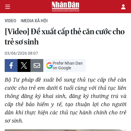
VIDEO
MEDIA XÃ HỘI
[Video] Đề xuất cấp thẻ căn cước cho
CHÍNH TRỊ
trẻ sơ sinh
KINH TẾ
03/06/2026 08:07
Prefer Nhan Dan
VĂN HÓA
on Google
Bộ Tư pháp đề xuất bổ sung thủ tục cấp thẻ căn
XÃ HỘI
cước cho trẻ em dưới 6 tuổi cùng với thủ tục liên
thông đăng ký khai sinh, đăng ký thường trú và
PHÁP LUẬT
cấp thẻ bảo hiểm y tế, tạo thuận lợi cho người
DU LỊCH
dân khi thực hiện các thủ tục hành chính cho trẻ
sơ sinh.
THẾ GIỚI