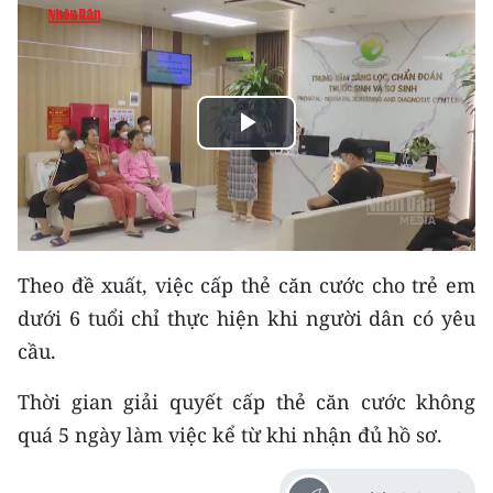
THỂ THAO
GIÁO DỤC
Y TẾ
Play
KHOA HỌC - CÔNG NGHỆ
Video
MÔI TRƯỜNG
Theo đề xuất, việc cấp thẻ căn cước cho trẻ em
BẠN ĐỌC
dưới 6 tuổi chỉ thực hiện khi người dân có yêu
KIỂM CHỨNG THÔNG TIN
cầu.
TRI THỨC CHUYÊN SÂU
Thời gian giải quyết cấp thẻ căn cước không
quá 5 ngày làm việc kể từ khi nhận đủ hồ sơ.
54 DÂN TỘC VIỆT NAM