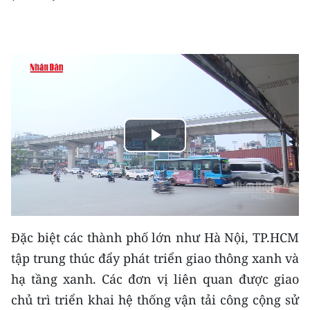
THỂ THAO
GIÁO DỤC
Y TẾ
KHOA HỌC - CÔNG NGHỆ
Play
MÔI TRƯỜNG
Video
BẠN ĐỌC
KIỂM CHỨNG THÔNG TIN
Đặc biệt các thành phố lớn như Hà Nội, TP.HCM
TRI THỨC CHUYÊN SÂU
tập trung thúc đẩy phát triển giao thông xanh và
hạ tầng xanh. Các đơn vị liên quan được giao
54 DÂN TỘC VIỆT NAM
chủ trì triển khai hệ thống vận tải công cộng sử