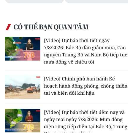
Media Pháp luật
Media Du lịch
CÓ THỂ BẠN QUAN TÂM
Media Thế giới
[Video] Dự báo thời tiết ngày
Media Thể thao
7/8/2026: Bắc Bộ dần giảm mưa, Cao
Media Giáo dục
nguyên Trung Bộ và Nam Bộ tiếp tục
mưa dông về chiều tối
Media Y tế
[Video] Chính phủ ban hành Kế
Media Khoa học - Công nghệ
hoạch hành động phòng, chống thiên
tai và biến đổi khí hậu
Media Môi trường
Ảnh
[Video] Dự báo thời tiết đêm nay và
ngày mai ngày 7/8/2026: Mưa dông
Infographic
diện rộng tiếp diễn tại Bắc Bộ, Trung