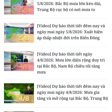
5/8/2026: Bắc Bộ mưa lớn kéo dài,
Trung Bộ cục bộ có nơi mưa to
CHUYÊN ĐỀ
CÁC CHUYÊN TRANG
[Video] Dự báo thời tiết đêm nay và
ngày mai ngày 5/8/2026: Xuất hiện
áp thấp nhiệt đới trên Biển Đông
VỀ BÁO NHÂN DÂN
THỜI NAY
[Video] Dự báo thời tiết ngày
4/8/2026: Mưa lớn diện rộng duy trì
NHÂN DÂN CUỐI TUẦN
tại Bắc Bộ, Nam Bộ chiều tối tăng
mưa
NHÂN DÂN HẰNG THÁNG
[Video] Dự báo thời tiết đêm nay và
MUA BÁO
ngày mai ngày 4/8/2026: Mưa gia
tăng và mở rộng tại Bắc Bộ, Trung Bộ
ĐỌC BÁO IN