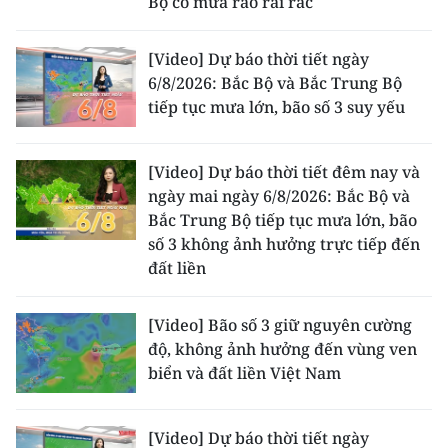
Bộ có mưa rào rải rác
TIN MỚI
[Video] Dự báo thời tiết ngày
TIN ĐỊA PHƯƠNG
6/8/2026: Bắc Bộ và Bắc Trung Bộ
tiếp tục mưa lớn, bão số 3 suy yếu
Trung du và miền núi phía Bắc
Đồng bằng sông Hồng
[Video] Dự báo thời tiết đêm nay và
ngày mai ngày 6/8/2026: Bắc Bộ và
Bắc Trung Bộ
Bắc Trung Bộ tiếp tục mưa lớn, bão
số 3 không ảnh hưởng trực tiếp đến
Duyên hải Nam Trung Bộ và Tây
đất liền
Nguyên
Đông Nam Bộ
[Video] Bão số 3 giữ nguyên cường
độ, không ảnh hưởng đến vùng ven
Đồng bằng sông Cửu Long
biển và đất liền Việt Nam
Chuyên trang Hà Nội
[Video] Dự báo thời tiết ngày
Chuyên trang TP. Hồ Chí Minh