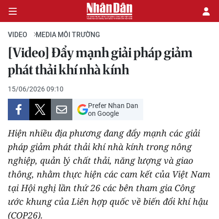
VIDEO
MEDIA MÔI TRƯỜNG
[Video] Đẩy mạnh giải pháp giảm
CHÍNH TRỊ
phát thải khí nhà kính
KINH TẾ
15/06/2026 09:10
Prefer Nhan Dan
VĂN HÓA
on Google
Hiện nhiều địa phương đang đẩy mạnh các giải
XÃ HỘI
pháp giảm phát thải khí nhà kính trong nông
nghiệp, quản lý chất thải, năng lượng và giao
PHÁP LUẬT
thông, nhằm thực hiện các cam kết của Việt Nam
DU LỊCH
tại Hội nghị lần thứ 26 các bên tham gia Công
ước khung của Liên hợp quốc về biến đổi khí hậu
THẾ GIỚI
(COP26).