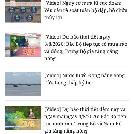
[Video] Nguy cơ mưa lũ cực đoan:
ENGLISH
Yêu cầu rà soát toàn bộ đập, hồ chứa
thủy lợi
中文
FRANÇAIS
[Video] Dự báo thời tiết ngày
3/8/2026: Bắc Bộ tiếp tục có mưa rào
РУССКИЙ
và dông, Trung Bộ gia tăng nắng
nóng
ESPAÑOL
[Video] Nước lũ về Đồng bằng Sông
한국어
Cửu Long thấp kỷ lục
[Video] Dự báo thời tiết đêm nay và
ngày mai ngày 3/8/2026: Bắc Bộ tiếp
tục mưa rào, Trung Bộ và Nam Bộ
gia tăng nắng nóng