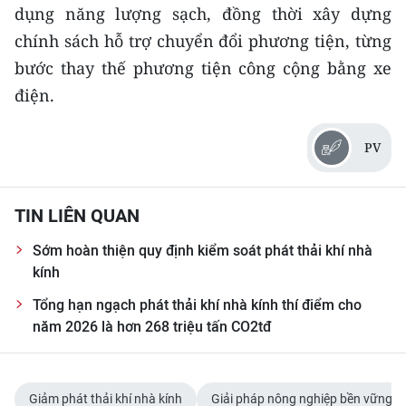
CHƯƠNG TRÌNH OCOP - MỖI XÃ
dụng năng lượng sạch, đồng thời xây dựng
MỘT SẢN PHẨM
chính sách hỗ trợ chuyển đổi phương tiện, từng
bước thay thế phương tiện công cộng bằng xe
RADIO
điện.
MEDIA CENTER
PV
E-Magazine
Video
TIN LIÊN QUAN
Sớm hoàn thiện quy định kiểm soát phát thải khí nhà
Media Chính trị
kính
Media Kinh tế
Tổng hạn ngạch phát thải khí nhà kính thí điểm cho
năm 2026 là hơn 268 triệu tấn CO2tđ
Media Văn hóa
Media Xã hội
Giảm phát thải khí nhà kính
Giải pháp nông nghiệp bền vững