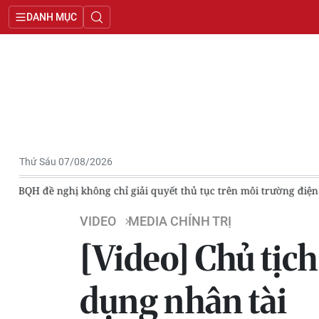
DANH MỤC
Thứ Sáu 07/08/2026
tử
[Video] Người nổi tiếng livestream, tài sản mã hóa nóng ngh
VIDEO
MEDIA CHÍNH TRỊ
[Video] Chủ tịc
dụng nhân tài