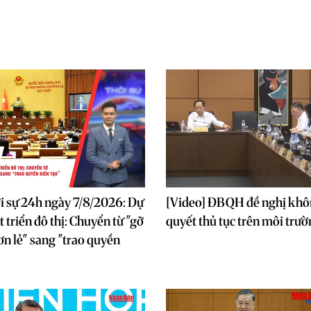
i sự 24h ngày 7/8/2026: Dự
[Video] ĐBQH đề nghị khôn
 triển đô thị: Chuyển từ "gỡ
quyết thủ tục trên môi trườ
n lẻ" sang "trao quyền