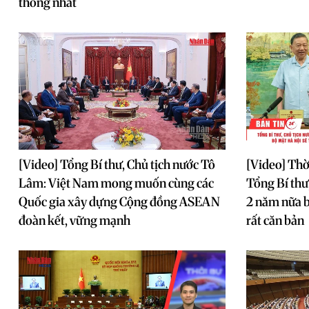
thống nhất
[Video] Tổng Bí thư, Chủ tịch nước Tô
[Video] Thờ
Lâm: Việt Nam mong muốn cùng các
Tổng Bí thư
Quốc gia xây dựng Cộng đồng ASEAN
2 năm nữa b
đoàn kết, vững mạnh
rất căn bản