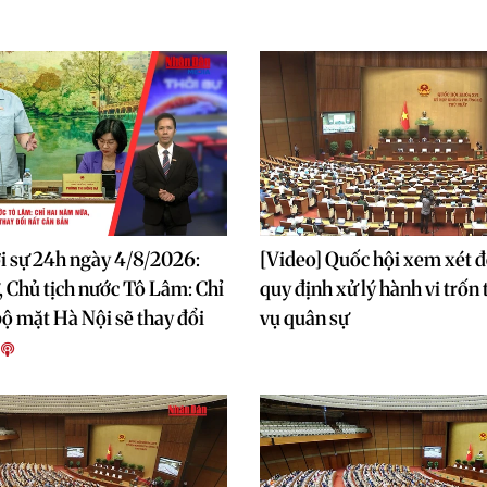
i sự 24h ngày 4/8/2026:
[Video] Quốc hội xem xét đ
, Chủ tịch nước Tô Lâm: Chỉ
quy định xử lý hành vi trốn
ộ mặt Hà Nội sẽ thay đổi
vụ quân sự