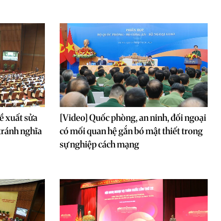
ề xuất sửa
[Video] Quốc phòng, an ninh, đối ngoại
 tránh nghĩa
có mối quan hệ gắn bó mật thiết trong
sự nghiệp cách mạng