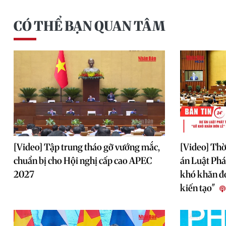
CÓ THỂ BẠN QUAN TÂM
[Video] Tập trung tháo gỡ vướng mắc,
[Video] Thờ
chuẩn bị cho Hội nghị cấp cao APEC
án Luật Phát
2027
khó khăn đơ
kiến tạo"