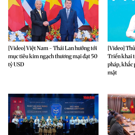
[Video] Việt Nam - Thái Lan hướng tới
[Video] Th
mục tiêu kim ngạch thương mại đạt 50
Triển khai t
tỷ USD
pháp, khắc 
mật