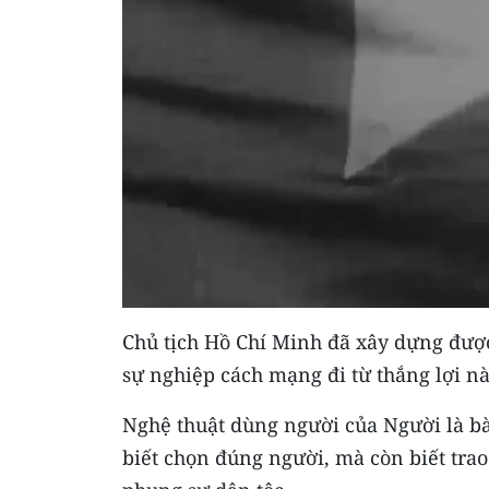
Chủ tịch Hồ Chí Minh đã xây dựng đượ
sự nghiệp cách mạng đi từ thắng lợi nà
Nghệ thuật dùng người của Người là bà
biết chọn đúng người, mà còn biết trao