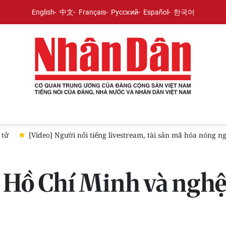
English
中文
Français
Русский
Español
한국어
ị trường chiều 6/8
[Video] Việt Nam - Thái Lan hướng tới mục
h Hồ Chí Minh và nghệ