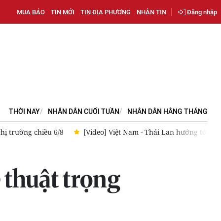
MUA BÁO
TIN MỚI
TIN ĐỊA PHƯƠNG
NHẬN TIN
Đăng nhập
THỜI NAY
NHÂN DÂN CUỐI TUẦN
NHÂN DÂN HẰNG THÁNG
 tiêu kim ngạch thương mại đạt 50 tỷ USD
[Video] Tập trung 
 thuật trọng