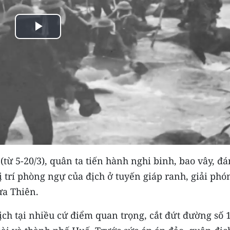
Play
Video
 (từ 5-20/3), quân ta tiến hành nghi binh, bao vây, đ
 trí phòng ngự của địch ở tuyến giáp ranh, giải phó
ừa Thiên.
t địch tại nhiều cứ điểm quan trọng, cắt đứt đường số 