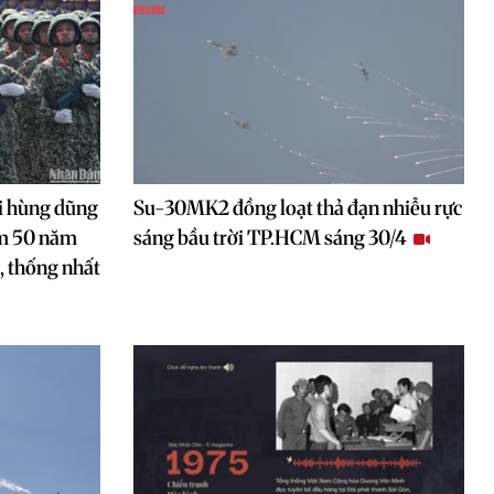
ội hùng dũng
Su-30MK2 đồng loạt thả đạn nhiễu rực
iệm 50 năm
sáng bầu trời TP.HCM sáng 30/4
 thống nhất