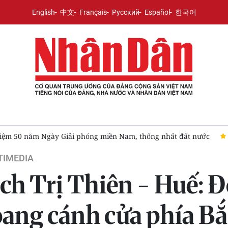
English
中文
Français
Русский
Español
한국어
ỷ niệm 50 năm Ngày Giải phóng miền Nam, thống nhất đất nước
TIMEDIA
ịch Trị Thiên - Huế: Đ
oang cánh cửa phía Bắ