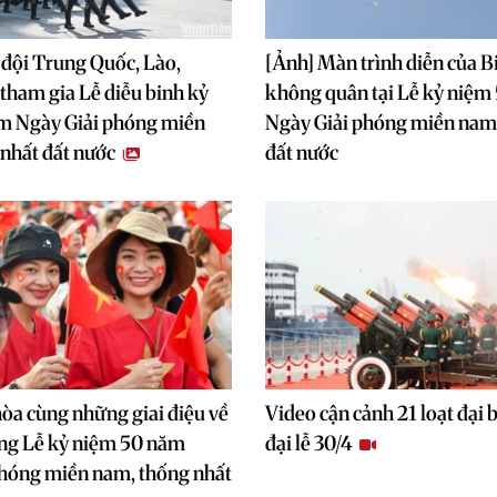
đội Trung Quốc, Lào,
[Ảnh] Màn trình diễn của B
ham gia Lễ diễu binh kỷ
không quân tại Lễ kỷ niệm
m Ngày Giải phóng miền
Ngày Giải phóng miền nam,
nhất đất nước
đất nước
òa cùng những giai điệu về
Video cận cảnh 21 loạt đại
ong Lễ kỷ niệm 50 năm
đại lễ 30/4
phóng miền nam, thống nhất