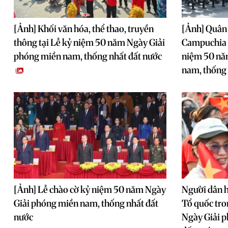
[Ảnh] Khối văn hóa, thể thao, truyền
[Ảnh] Quân 
thông tại Lễ kỷ niệm 50 năm Ngày Giải
Campuchia t
phóng miền nam, thống nhất đất nước
niệm 50 nă
nam, thống 
[Ảnh] Lễ chào cờ kỷ niệm 50 năm Ngày
Người dân h
Giải phóng miền nam, thống nhất đất
Tổ quốc tr
nước
Ngày Giải 