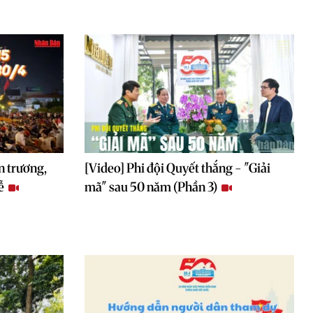
n trương,
[Video] Phi đội Quyết thắng - "Giải
lễ
mã" sau 50 năm (Phần 3)