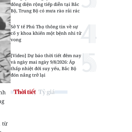
dông diện rộng tiếp diễn tại Bắc
Bộ, Trung Bộ có mưa rào rải rác
Sở Y tế Phú Thọ thông tin về sự
cố y khoa khiến một bệnh nhi tử
vong
[Video] Dự báo thời tiết đêm nay
và ngày mai ngày 9/8/2026: Áp
thấp nhiệt đới suy yếu, Bắc Bộ
đón nắng trở lại
Thời tiết
Tỷ giá
ánh
ng
1 từ