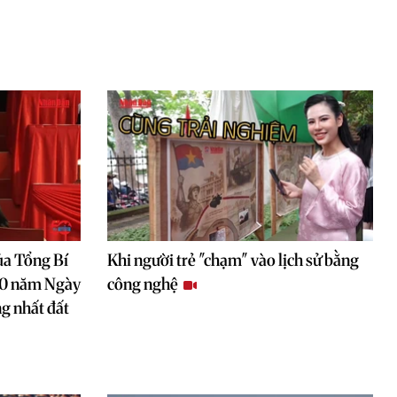
ủa Tổng Bí
Khi người trẻ "chạm" vào lịch sử bằng
 50 năm Ngày
công nghệ
g nhất đất