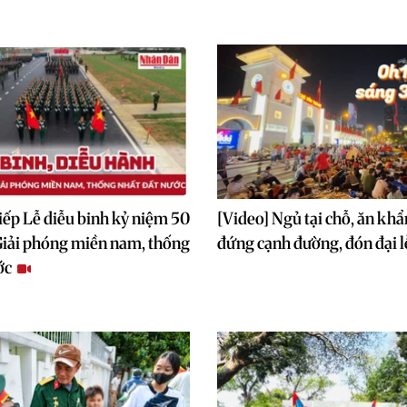
tiếp Lễ diễu binh kỷ niệm 50
[Video] Ngủ tại chỗ, ăn khẩ
iải phóng miền nam, thống
đứng cạnh đường, đón đại 
ớc