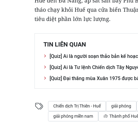
Huế đến Đà Nẵng, áp sát sân bay Phú B
tháo chạy khỏi Huế qua cửa biển Thuận
tiêu diệt phần lớn lực lượng.
TIN LIÊN QUAN
[Quiz] Ai là người soạn thảo bản kế hoạ
[Quiz] Ai là Tư lệnh Chiến dịch Tây Ngu
[Quiz] Đại thắng mùa Xuân 1975 được b
Chiến dịch Trị Thiên - Huế
giải phóng
giải phóng miền nam
Thành phố Hu