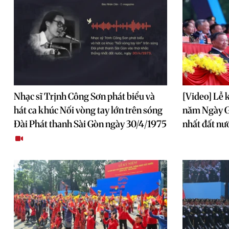
Nhạc sĩ Trịnh Công Sơn phát biểu và
[Video] Lễ 
hát ca khúc Nối vòng tay lớn trên sóng
năm Ngày G
Đài Phát thanh Sài Gòn ngày 30/4/1975
nhất đất nư