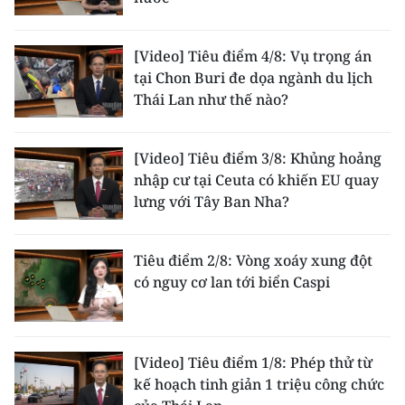
TIN MỚI
[Video] Tiêu điểm 4/8: Vụ trọng án
TIN ĐỊA PHƯƠNG
tại Chon Buri đe dọa ngành du lịch
Thái Lan như thế nào?
Trung du và miền núi phía Bắc
Đồng bằng sông Hồng
[Video] Tiêu điểm 3/8: Khủng hoảng
nhập cư tại Ceuta có khiến EU quay
Bắc Trung Bộ
lưng với Tây Ban Nha?
Duyên hải Nam Trung Bộ và Tây
Nguyên
Tiêu điểm 2/8: Vòng xoáy xung đột
có nguy cơ lan tới biển Caspi
Đông Nam Bộ
Đồng bằng sông Cửu Long
Chuyên trang Hà Nội
[Video] Tiêu điểm 1/8: Phép thử từ
kế hoạch tinh giản 1 triệu công chức
Chuyên trang TP. Hồ Chí Minh