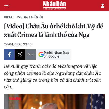
VIDEO
MEDIA THẾ GIỚI
[Video] Châu Âu ở thế khó khi Mỹ đề
CHÍNH TRỊ
xuất Crimea là lãnh thổ của Nga
KINH TẾ
24/04/2025 23:45
Prefer Nhan Dan
VĂN HÓA
on Google
Đề xuất gây tranh cãi của Washington về việc
XÃ HỘI
công nhận Crimea là của Nga đang đặt châu Âu
vào thế giằng co trong bàn cờ địa chính trị toàn
PHÁP LUẬT
cầu.
DU LỊCH
THẾ GIỚI