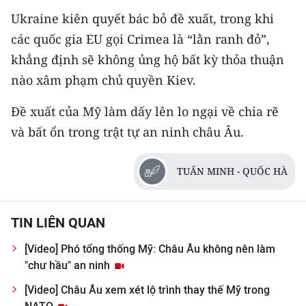
CHƯƠNG TRÌNH OCOP - MỖI XÃ
Ukraine kiên quyết bác bỏ đề xuất, trong khi
MỘT SẢN PHẨM
các quốc gia EU gọi Crimea là “lằn ranh đỏ”,
khẳng định sẽ không ủng hộ bất kỳ thỏa thuận
RADIO
nào xâm phạm chủ quyền Kiev.
MEDIA CENTER
Đề xuất của Mỹ làm dấy lên lo ngại về chia rẽ
và bất ổn trong trật tự an ninh châu Âu.
E-Magazine
Video
TUẤN MINH - QUỐC HÀ
Media Chính trị
Media Kinh tế
TIN LIÊN QUAN
[Video] Phó tổng thống Mỹ: Châu Âu không nên làm
Media Văn hóa
"chư hầu" an ninh
Media Xã hội
[Video] Châu Âu xem xét lộ trình thay thế Mỹ trong