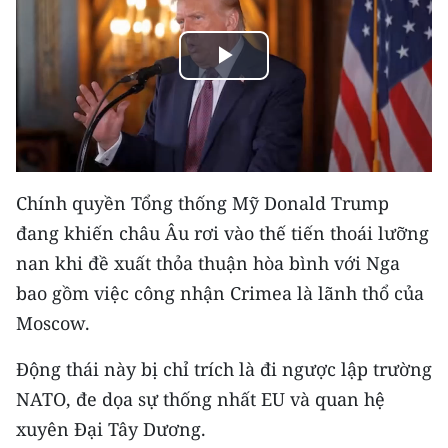
THỂ THAO
Play
GIÁO DỤC
Video
Y TẾ
KHOA HỌC - CÔNG NGHỆ
Chính quyền Tổng thống Mỹ Donald Trump
MÔI TRƯỜNG
đang khiến châu Âu rơi vào thế tiến thoái lưỡng
nan khi đề xuất thỏa thuận hòa bình với Nga
BẠN ĐỌC
bao gồm việc công nhận Crimea là lãnh thổ của
KIỂM CHỨNG THÔNG TIN
Moscow.
TRI THỨC CHUYÊN SÂU
Động thái này bị chỉ trích là đi ngược lập trường
NATO, đe dọa sự thống nhất EU và quan hệ
54 DÂN TỘC VIỆT NAM
xuyên Đại Tây Dương.