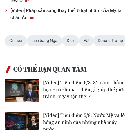
NATO
Media Pháp luật
[Video] Pháp sẵn sàng thay thế "ô hạt nhân" của Mỹ tại
Media Du lịch
châu Âu
Media Thế giới
Media Thể thao
Crimea
Liên bang Nga
Kiev
EU
Donald Trump
Media Giáo dục
Media Y tế
CÓ THỂ BẠN QUAN TÂM
Media Khoa học - Công nghệ
[Video] Tiêu điểm 6/8: 81 năm Thảm
họa Hiroshima – điều gì giúp thế giới
Media Môi trường
tránh “ngày tận thế”?
Ảnh
[Video] Tiêu điểm 5/8: Nước Mỹ và lỗ
Infographic
hổng an ninh của những nhà máy
nước