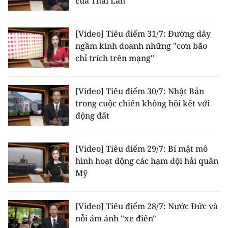
của Thái Lan
CHUYÊN ĐỀ
[Video] Tiêu điểm 31/7: Đường dây
ngầm kinh doanh những "cơn bão
CÁC CHUYÊN TRANG
chỉ trích trên mạng"
VỀ BÁO NHÂN DÂN
[Video] Tiêu điểm 30/7: Nhật Bản
trong cuộc chiến không hồi kết với
THỜI NAY
động đất
NHÂN DÂN CUỐI TUẦN
[Video] Tiêu điểm 29/7: Bí mật mô
NHÂN DÂN HẰNG THÁNG
hình hoạt động các hạm đội hải quân
Mỹ
MUA BÁO
ĐỌC BÁO IN
[Video] Tiêu điểm 28/7: Nước Đức và
nỗi ám ảnh "xe điên"