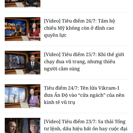
ENGLISH
中文
[Video] Tiêu điểm 26/7: Tấm hộ
chiếu Mỹ không còn ở đỉnh cao
FRANÇAIS
quyền lực
РУССКИЙ
[Video] Tiêu điểm 25/7: Khi thế giới
ESPAÑOL
chạy đua vũ trang, nhưng thiếu
người cầm súng
한국어
Tiêu điểm 24/7: Tên lửa Vikram-1
đưa Ấn Độ vào “cửa ngách” của nền
kinh tế vũ trụ
[Video] Tiêu điểm 23/7: Sa thải Tổng
tư lệnh, dấu hiệu bất ổn hay cuộc đại