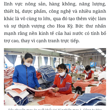
ENGLISH
lĩnh vực nông sản, hàng không, năng lượng,
thiết bị, dược phẩm, công nghệ và nhiều ngành
中文
khác là vô cùng to lớn, qua đó tạo thêm việc làm
và sự thịnh vượng cho Hoa Kỳ. Bức thư nhấn
FRANÇAIS
mạnh rằng nền kinh tế của hai nước có tính bổ
РУССКИЙ
trợ cao, thay vì cạnh tranh trực tiếp.
ESPAÑOL
한국어