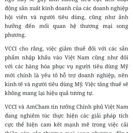
Media Pháp luật
động sản xuất kinh doanh của các doanh nghiệp
Media Du lịch
hội viên và người tiêu dùng, cũng như ảnh
hưởng đến mối quan hệ thương mại song
Media Thế giới
phương.
Media Thể thao
VCCI cho rằng, việc giảm thuế đối với các sản
Media Giáo dục
phẩm nhập khẩu vào Việt Nam cũng như đối
với các hàng hóa phục vụ người tiêu dùng Mỹ
Media Y tế
mới chính là yếu tố hỗ trợ doanh nghiệp, nền
Media Khoa học - Công nghệ
kinh tế và người tiêu dùng Mỹ. Việc tăng thuế sẽ
không mang lại hiệu quả tương tự.
Media Môi trường
VCCI và AmCham tin tưởng Chính phủ Việt Nam
Ảnh
đang nghiêm túc thực hiện các giải pháp tích
Infographic
cực thể hiện cam kết mạnh mẽ trong việc cải