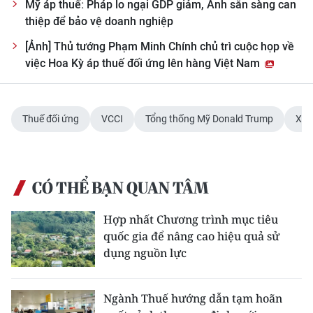
Mỹ áp thuế: Pháp lo ngại GDP giảm, Anh sẵn sàng can
thiệp để bảo vệ doanh nghiệp
[Ảnh] Thủ tướng Phạm Minh Chính chủ trì cuộc họp về
việc Hoa Kỳ áp thuế đối ứng lên hàng Việt Nam
Thuế đối ứng
VCCI
Tổng thống Mỹ Donald Trump
Xuấ
CÓ THỂ BẠN QUAN TÂM
Hợp nhất Chương trình mục tiêu
quốc gia để nâng cao hiệu quả sử
dụng nguồn lực
Ngành Thuế hướng dẫn tạm hoãn