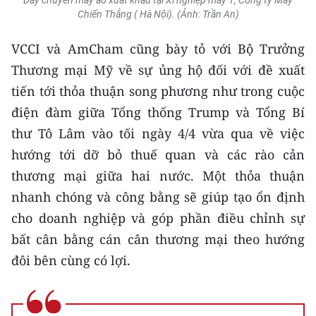
Dây chuyền may áo xuất khẩu tại Xí nghiệp may 1, Công ty May
Chiến Thắng ( Hà Nội). (Ảnh: Trần An)
VCCI và AmCham cũng bày tỏ với Bộ Trưởng
Thương mại Mỹ về sự ủng hộ đối với đề xuất
tiến tới thỏa thuận song phương như trong cuộc
điện đàm giữa Tổng thống Trump và Tổng Bí
thư Tô Lâm vào tối ngày 4/4 vừa qua về việc
hướng tới dỡ bỏ thuế quan và các rào cản
thương mại giữa hai nước. Một thỏa thuận
nhanh chóng và công bằng sẽ giúp tạo ổn định
cho doanh nghiệp và góp phần điều chỉnh sự
bất cân bằng cán cân thương mại theo hướng
đôi bên cùng có lợi.