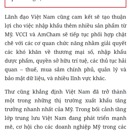
CHUYÊN ĐỀ
Lãnh đạo Việt Nam cũng cam kết sẽ tạo thuận
lợi cho việc nhập khẩu thêm nhiều sản phẩm từ
CÁC CHUYÊN TRANG
Mỹ. VCCI và AmCham sẽ tiếp tục phối hợp chặt
chẽ với các cơ quan chức năng nhằm giải quyết
VỀ BÁO NHÂN DÂN
các khó khăn về thương mại số, nhập khẩu
THỜI NAY
dược phẩm, quyền sở hữu trí tuệ, các thủ tục hải
quan – thuế, mua sắm chính phủ, quản lý và
NHÂN DÂN CUỐI TUẦN
bảo mật dữ liệu, và nhiều lĩnh vực khác.
NHÂN DÂN HẰNG THÁNG
Thư cũng khẳng định Việt Nam đã trở thành
một trong những thị trường xuất khẩu tăng
MUA BÁO
trưởng nhanh nhất của Mỹ. Trong bối cảnh tầng
ĐỌC BÁO IN
lớp trung lưu Việt Nam đang phát triển mạnh
mẽ, cơ hội cho các doanh nghiệp Mỹ trong các