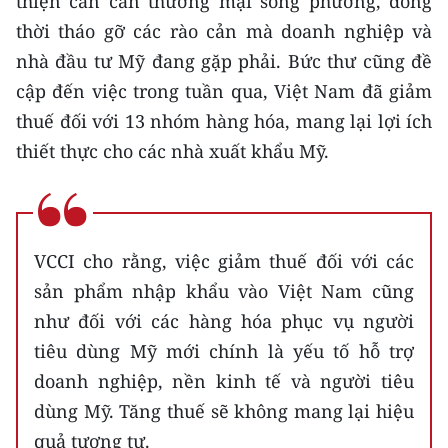
thiện cán cân thương mại song phương, đồng
TIN MỚI
thời tháo gỡ các rào cản mà doanh nghiệp và
nhà đầu tư Mỹ đang gặp phải. Bức thư cũng đề
TIN ĐỊA PHƯƠNG
cập đến việc trong tuần qua, Việt Nam đã giảm
Trung du và miền núi phía Bắc
thuế đối với 13 nhóm hàng hóa, mang lại lợi ích
thiết thực cho các nhà xuất khẩu Mỹ.
Đồng bằng sông Hồng
Bắc Trung Bộ
Duyên hải Nam Trung Bộ và Tây
VCCI cho rằng, việc giảm thuế đối với các
Nguyên
sản phẩm nhập khẩu vào Việt Nam cũng
Đông Nam Bộ
như đối với các hàng hóa phục vụ người
tiêu dùng Mỹ mới chính là yếu tố hỗ trợ
Đồng bằng sông Cửu Long
doanh nghiệp, nền kinh tế và người tiêu
Chuyên trang Hà Nội
dùng Mỹ. Tăng thuế sẽ không mang lại hiệu
quả tương tự.
Chuyên trang TP. Hồ Chí Minh