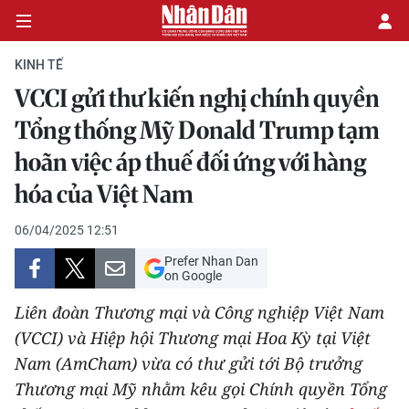
KINH TẾ
VCCI gửi thư kiến nghị chính quyền
CHÍNH TRỊ
Tổng thống Mỹ Donald Trump tạm
hoãn việc áp thuế đối ứng với hàng
KINH TẾ
hóa của Việt Nam
VĂN HÓA
06/04/2025 12:51
XÃ HỘI
Prefer Nhan Dan
on Google
PHÁP LUẬT
Liên đoàn Thương mại và Công nghiệp Việt Nam
(VCCI) và Hiệp hội Thương mại Hoa Kỳ tại Việt
DU LỊCH
Nam (AmCham) vừa có thư gửi tới Bộ trưởng
THẾ GIỚI
Thương mại Mỹ nhằm kêu gọi Chính quyền Tổng