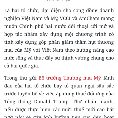
CHƯƠNG TRÌNH OCOP - MỖI XÃ
MỘT SẢN PHẨM
Là hai tổ chức, đại diện cho cộng đồng doanh
nghiệp Việt Nam và Mỹ, VCCI và AmCham mong
RADIO
muốn Chính phủ hai nước đối thoại cởi mở và
hợp tác nhằm xây dựng một chương trình có
MEDIA CENTER
tính xây dựng góp phần giảm thâm hụt thương
mại của Mỹ với Việt Nam theo hướng nâng cao
E-Magazine
mức sống và thúc đẩy sự thịnh vượng chung cho
Video
cả hai quốc gia.
Media Chính trị
Trong thư gửi
Bộ trưởng Thương mại Mỹ
, lãnh
đạo của hai tổ chức bày tỏ quan ngại sâu sắc
Media Kinh tế
trước tuyên bố về việc áp dụng thuế đối ứng của
Media Văn hóa
Tổng thống Donald Trump. Thư nhấn mạnh,
Media Xã hội
nếu được thực hiện các mức thuế mới cao bất
ngờ này sẽ gây ảnh hưởng tiêu cực đến hoạt