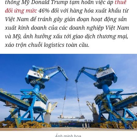
thống Mỹ Donald Trump tạm hoãn việc áp
thuế
THỂ THAO
đối ứng mức
46% đối với hàng hóa xuất khẩu từ
Việt Nam để tránh gây gián đoạn hoạt động sản
GIÁO DỤC
xuất kinh doanh của các doanh nghiệp Việt Nam
và Mỹ, ảnh hưởng xấu tới giao dịch thương mại,
Y TẾ
xáo trộn chuỗi logistics toàn cầu.
KHOA HỌC - CÔNG NGHỆ
MÔI TRƯỜNG
BẠN ĐỌC
KIỂM CHỨNG THÔNG TIN
TRI THỨC CHUYÊN SÂU
54 DÂN TỘC VIỆT NAM
Ảnh minh họa.