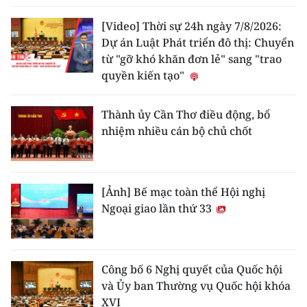
ENGLISH
[Video] Thời sự 24h ngày 7/8/2026:
中文
Dự án Luật Phát triển đô thị: Chuyển
từ "gỡ khó khăn đơn lẻ" sang "trao
FRANÇAIS
quyền kiến tạo"
РУССКИЙ
Thành ủy Cần Thơ điều động, bổ
nhiệm nhiều cán bộ chủ chốt
ESPAÑOL
한국어
[Ảnh] Bế mạc toàn thể Hội nghị
Ngoại giao lần thứ 33
Công bố 6 Nghị quyết của Quốc hội
và Ủy ban Thường vụ Quốc hội khóa
XVI