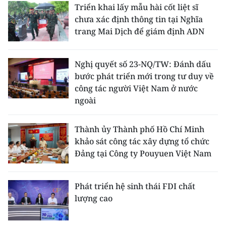
Triển khai lấy mẫu hài cốt liệt sĩ
TIN MỚI
chưa xác định thông tin tại Nghĩa
trang Mai Dịch để giám định ADN
TIN ĐỊA PHƯƠNG
Trung du và miền núi phía Bắc
Nghị quyết số 23-NQ/TW: Đánh dấu
bước phát triển mới trong tư duy về
Đồng bằng sông Hồng
công tác người Việt Nam ở nước
ngoài
Bắc Trung Bộ
Duyên hải Nam Trung Bộ và Tây
Thành ủy Thành phố Hồ Chí Minh
Nguyên
khảo sát công tác xây dựng tổ chức
Đảng tại Công ty Pouyuen Việt Nam
Đông Nam Bộ
Đồng bằng sông Cửu Long
Phát triển hệ sinh thái FDI chất
lượng cao
Chuyên trang Hà Nội
Chuyên trang TP. Hồ Chí Minh