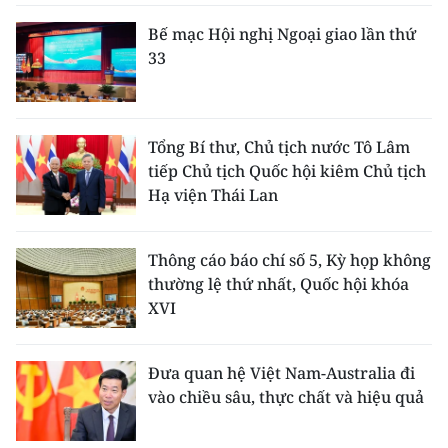
Bế mạc Hội nghị Ngoại giao lần thứ
CHUYÊN ĐỀ
33
CÁC CHUYÊN TRANG
Tổng Bí thư, Chủ tịch nước Tô Lâm
VỀ BÁO NHÂN DÂN
tiếp Chủ tịch Quốc hội kiêm Chủ tịch
Hạ viện Thái Lan
THỜI NAY
NHÂN DÂN CUỐI TUẦN
Thông cáo báo chí số 5, Kỳ họp không
thường lệ thứ nhất, Quốc hội khóa
NHÂN DÂN HẰNG THÁNG
XVI
MUA BÁO
Đưa quan hệ Việt Nam-Australia đi
ĐỌC BÁO IN
vào chiều sâu, thực chất và hiệu quả