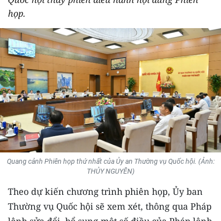
THỂ THAO
họp.
GIÁO DỤC
Y TẾ
KHOA HỌC - CÔNG NGHỆ
MÔI TRƯỜNG
BẠN ĐỌC
KIỂM CHỨNG THÔNG TIN
Quang cảnh Phiên họp thứ nhất của Ủy an Thường vụ Quốc hội. (Ảnh:
THỦY NGUYÊN)
TRI THỨC CHUYÊN SÂU
Theo dự kiến chương trình phiên họp, Ủy ban
54 DÂN TỘC VIỆT NAM
Thường vụ Quốc hội sẽ xem xét, thông qua Pháp