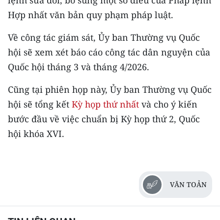
lệnh sửa đổi, bổ sung một số điều của Pháp lệnh
CHƯƠNG TRÌNH OCOP - MỖI XÃ
Hợp nhất văn bản quy phạm pháp luật.
MỘT SẢN PHẨM
Về công tác giám sát, Ủy ban Thường vụ Quốc
RADIO
hội sẽ xem xét báo cáo công tác dân nguyện của
Quốc hội tháng 3 và tháng 4/2026.
MEDIA CENTER
Cũng tại phiên họp này, Ủy ban Thường vụ Quốc
E-Magazine
hội sẽ tổng kết
Kỳ họp thứ nhất
và cho ý kiến
Video
bước đầu về việc chuẩn bị Kỳ họp thứ 2, Quốc
hội khóa XVI.
Media Chính trị
Media Kinh tế
Media Văn hóa
VĂN TOẢN
Media Xã hội