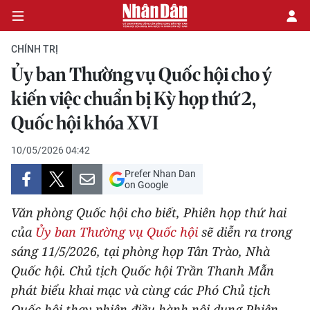
CHÍNH TRỊ
Ủy ban Thường vụ Quốc hội cho ý
CHÍNH TRỊ
kiến việc chuẩn bị Kỳ họp thứ 2,
Quốc hội khóa XVI
KINH TẾ
10/05/2026 04:42
VĂN HÓA
Prefer Nhan Dan
on Google
XÃ HỘI
Văn phòng Quốc hội cho biết, Phiên họp thứ hai
PHÁP LUẬT
của
Ủy ban Thường vụ Quốc hội
sẽ diễn ra trong
sáng 11/5/2026, tại phòng họp Tân Trào, Nhà
DU LỊCH
Quốc hội. Chủ tịch Quốc hội Trần Thanh Mẫn
phát biểu khai mạc và cùng các Phó Chủ tịch
THẾ GIỚI
Quốc hội thay phiên điều hành nội dung Phiên