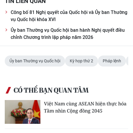
TIN LIÊN QUAN
Media Pháp luật
Công bố 81 Nghị quyết của Quốc hội và Ủy ban Thường
Media Du lịch
vụ Quốc hội khóa XVI
Media Thế giới
Ủy ban Thường vụ Quốc hội ban hành Nghị quyết điều
chỉnh Chương trình lập pháp năm 2026
Media Thể thao
Media Giáo dục
Ủy ban Thường vụ Quốc hội
Kỳ họp thứ 2
Pháp lệnh
g
Media Y tế
Media Khoa học - Công nghệ
CÓ THỂ BẠN QUAN TÂM
Media Môi trường
Việt Nam cùng ASEAN hiện thực hóa
Ảnh
Tầm nhìn Cộng đồng 2045
Infographic