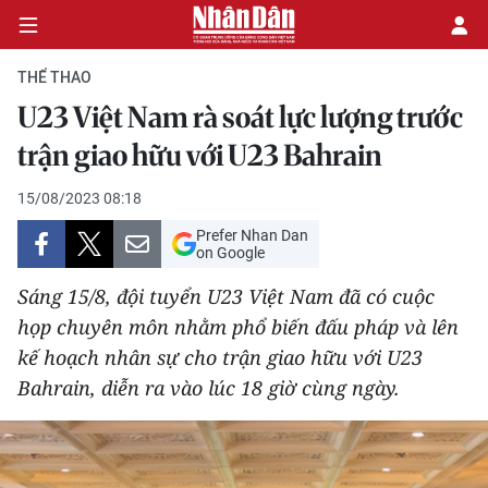
THỂ THAO
U23 Việt Nam rà soát lực lượng trước
CHÍNH TRỊ
trận giao hữu với U23 Bahrain
KINH TẾ
15/08/2023 08:18
Prefer Nhan Dan
VĂN HÓA
on Google
Sáng 15/8, đội tuyển U23 Việt Nam đã có cuộc
XÃ HỘI
họp chuyên môn nhằm phổ biến đấu pháp và lên
kế hoạch nhân sự cho trận giao hữu với U23
PHÁP LUẬT
Bahrain, diễn ra vào lúc 18 giờ cùng ngày.
DU LỊCH
THẾ GIỚI