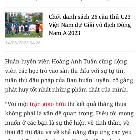
Media Pháp luật
Chốt danh sách 26 cầu thủ U23
Media Du lịch
Việt Nam dự Giải vô địch Đông
Media Thế giới
Nam Á 2023
14/08/2023 04:26
Media Thể thao
Media Giáo dục
Huấn luyện viên Hoàng Anh Tuấn cũng động
viên các học trò vào sân thi đấu với sự tự tin,
Media Y tế
tuân thủ đấu pháp của Ban huấn luyện, cố gắng
Media Khoa học - Công nghệ
phát huy tốt nhất những phẩm chất của mình.
Media Môi trường
“Với một
trận giao hữu
thì kết quả thắng thua
Ảnh
không phải là vấn đề quan trọng. Điều tôi mong
muốn ở các bạn là sự thể hiện về tinh thần, về
Infographic
thái độ thi đấu và về khả năng đáp ứng các yêu