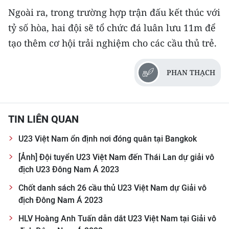
Ngoài ra, trong trường hợp trận đấu kết thúc với
CHUYÊN ĐỀ
tỷ số hòa, hai đội sẽ tổ chức đá luân lưu 11m để
tạo thêm cơ hội trải nghiệm cho các cầu thủ trẻ.
CÁC CHUYÊN TRANG
PHAN THẠCH
VỀ BÁO NHÂN DÂN
THỜI NAY
TIN LIÊN QUAN
NHÂN DÂN CUỐI TUẦN
U23 Việt Nam ổn định nơi đóng quân tại Bangkok
NHÂN DÂN HẰNG THÁNG
[Ảnh] Đội tuyển U23 Việt Nam đến Thái Lan dự giải vô
địch U23 Đông Nam Á 2023
MUA BÁO
Chốt danh sách 26 cầu thủ U23 Việt Nam dự Giải vô
địch Đông Nam Á 2023
ĐỌC BÁO IN
HLV Hoàng Anh Tuấn dẫn dắt U23 Việt Nam tại Giải vô