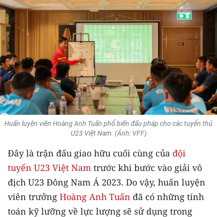
THỂ THAO
GIÁO DỤC
Y TẾ
KHOA HỌC - CÔNG NGHỆ
MÔI TRƯỜNG
Huấn luyện viên Hoàng Anh Tuấn phổ biến đấu pháp cho các tuyển thủ
BẠN ĐỌC
U23 Việt Nam. (Ảnh: VFF)
KIỂM CHỨNG THÔNG TIN
Đây là trận đấu giao hữu cuối cùng của
đội
tuyển U23 Việt Nam
trước khi bước vào giải vô
TRI THỨC CHUYÊN SÂU
địch U23 Đông Nam Á 2023. Do vậy, huấn luyện
viên trưởng
Hoàng Anh Tuấn
đã có những tính
54 DÂN TỘC VIỆT NAM
toán kỹ lưỡng về lực lượng sẽ sử dụng trong