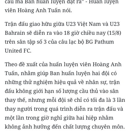
cầu mà Ban huấn luyện đặt ra” - Huấn luyện
TIN MỚI
viên Hoàng Anh Tuấn nói.
TIN ĐỊA PHƯƠNG
Trận đấu giao hữu giữa U23 Việt Nam và U23
Bahrain sẽ diễn ra vào 18 giờ chiều nay (15/8)
Trung du và miền núi phía Bắc
trên sân tập số 3 của câu lạc bộ BG Pathum
Đồng bằng sông Hồng
United FC.
Bắc Trung Bộ
Theo đề xuất của huấn luyện viên Hoàng Anh
Tuấn, nhằm giúp Ban huấn luyện hai đội có
Duyên hải Nam Trung Bộ và Tây
Nguyên
những thử nghiệm hiệu quả về nhân sự, trận
đấu không giới hạn số lượng cầu thủ vào sân
Đông Nam Bộ
thay thế, nhưng mỗi đội sẽ chỉ có tối đa là 3 lần
Đồng bằng sông Cửu Long
thay người trong quá trình diễn ra trận đấu và
một lần trong giờ nghỉ giữa hai hiệp nhằm
Chuyên trang Hà Nội
không ảnh hưởng đến chất lượng chuyên môn.
Chuyên trang TP. Hồ Chí Minh