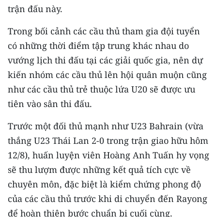
CHƯƠNG TRÌNH OCOP - MỖI XÃ
trận đấu này.
MỘT SẢN PHẨM
Trong bối cảnh các cầu thủ tham gia đội tuyển
có những thời điểm tập trung khác nhau do
RADIO
vướng lịch thi đấu tại các giải quốc gia, nên dự
MEDIA CENTER
kiến nhóm các cầu thủ lên hội quân muộn cũng
như các cầu thủ trẻ thuộc lứa U20 sẽ được ưu
E-Magazine
tiên vào sân thi đấu.
Video
Trước một đối thủ mạnh như U23 Bahrain (vừa
Media Chính trị
thắng U23 Thái Lan 2-0 trong trận giao hữu hôm
12/8), huấn luyện viên Hoàng Anh Tuấn hy vọng
Media Kinh tế
sẽ thu lượm được những kết quả tích cực về
Media Văn hóa
chuyên môn, đặc biệt là kiểm chứng phong độ
của các cầu thủ trước khi di chuyển đến Rayong
Media Xã hội
để hoàn thiện bước chuẩn bị cuối cùng.