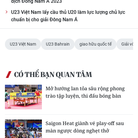
địch Đông Nam Á 2023
ENGLISH
U23 Việt Nam lấy cầu thủ U20 làm lực lượng chủ lực
中文
chuẩn bị cho giải Đông Nam Á
FRANÇAIS
U23 Việt Nam
U23 Bahrain
giao hữu quốc tế
Giải vô 
РУССКИЙ
ESPAÑOL
CÓ THỂ BẠN QUAN TÂM
한국어
Mở hướng lan tỏa sâu rộng phong
trào tập luyện, thi đấu bóng bàn
Saigon Heat giành vé play-off sau
màn ngược dòng nghẹt thở