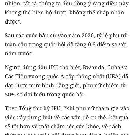
Media Pháp luật
nhiên, tất cả chúng ta đều đồng ý rằng điều này
không thể biện hộ được, không thể chấp nhận
Media Du lịch
được”.
Media Thế giới
Sau các cuộc bầu cử vào năm 2020, tỷ lệ phụ nữ
Media Thể thao
toàn cầu trong quốc hội đã tăng 0,6 điểm so với
năm trước.
Media Giáo dục
Người đứng đầu IPU cho biết, Rwanda, Cuba và
Media Y tế
Các Tiểu vương quốc A-rập thống nhất (UEA) đã
Media Khoa học - Công nghệ
đạt được mức bình đẳng giới, phụ nữ chiếm từ
50% số đại biểu trong quốc hội.
Media Môi trường
Theo Tổng thư ký IPU, “khi phụ nữ tham gia vào
Ảnh
việc xây dựng luật về các vấn đề cụ thể, kết quả
Infographic
sẽ tốt hơn về mặt chăm sóc sức khỏe, về cách