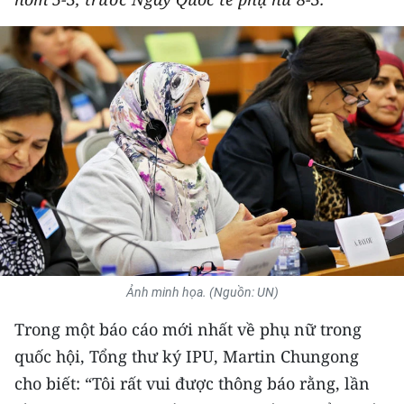
THỂ THAO
GIÁO DỤC
Y TẾ
KHOA HỌC - CÔNG NGHỆ
MÔI TRƯỜNG
BẠN ĐỌC
KIỂM CHỨNG THÔNG TIN
Ảnh minh họa. (Nguồn: UN)
TRI THỨC CHUYÊN SÂU
Trong một báo cáo mới nhất về phụ nữ trong
quốc hội, Tổng thư ký IPU, Martin Chungong
54 DÂN TỘC VIỆT NAM
cho biết: “Tôi rất vui được thông báo rằng, lần