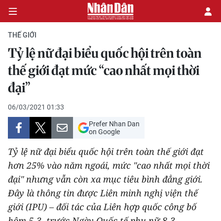
THẾ GIỚI
Tỷ lệ nữ đại biểu quốc hội trên toàn
CHÍNH TRỊ
thế giới đạt mức “cao nhất mọi thời
đại”
KINH TẾ
06/03/2021 01:33
VĂN HÓA
Prefer Nhan Dan
on Google
XÃ HỘI
Tỷ lệ nữ đại biểu quốc hội trên toàn thế giới đạt
PHÁP LUẬT
hơn 25% vào năm ngoái, mức "cao nhất mọi thời
đại" nhưng vẫn còn xa mục tiêu bình đẳng giới.
DU LỊCH
Đây là thông tin được Liên minh nghị viện thế
giới (IPU) – đối tác của Liên hợp quốc công bố
THẾ GIỚI
hôm 5-3, trước Ngày Quốc tế phụ nữ 8-3.