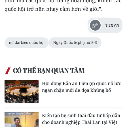
thức mà các quốc hội đang hoạt động, khiến các
TIN MỚI
quốc hội trở nên nhạy cảm hơn về giới”.
TIN ĐỊA PHƯƠNG
TTXVN
Trung du và miền núi phía Bắc
nữ đại biểu quốc hội
Ngày Quốc tế phụ nữ 8-3
Đồng bằng sông Hồng
Bắc Trung Bộ
Duyên hải Nam Trung Bộ và Tây
CÓ THỂ BẠN QUAN TÂM
Nguyên
Hội đồng Bảo an Liên ợp quốc nỗ lực
Đông Nam Bộ
ngăn chặn mối đe dọa khủng bố
Đồng bằng sông Cửu Long
Chuyên trang Hà Nội
Kiến tạo hệ sinh thái đầu tư hấp dẫn
cho doanh nghiệp Thái Lan tại Việt
Chuyên trang TP. Hồ Chí Minh