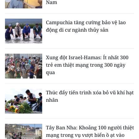
Nam
CHUYÊN ĐỀ
Campuchia tăng cường bảo vệ lao
CÁC CHUYÊN TRANG
động di cư ngành thủy sản
VỀ BÁO NHÂN DÂN
Xung đột Israel-Hamas: Ít nhất 300
THỜI NAY
trẻ em thiệt mạng trong 300 ngày
qua
NHÂN DÂN CUỐI TUẦN
Thúc đẩy tiến trình xóa bỏ vũ khí hạt
NHÂN DÂN HẰNG THÁNG
nhân
MUA BÁO
ĐỌC BÁO IN
Tây Ban Nha: Khoảng 100 người thiệt
mạng trong vụ vượt biển ồ ạt vào