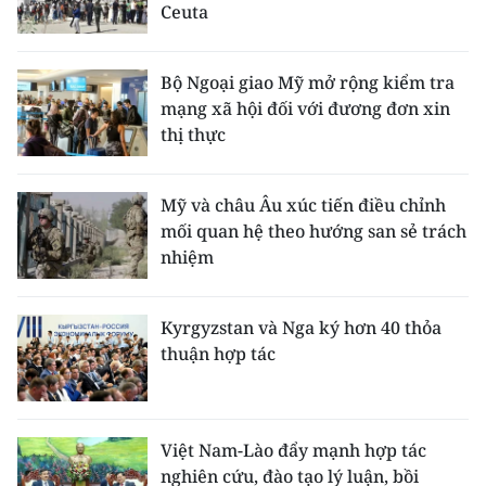
Ceuta
ENGLISH
中文
Bộ Ngoại giao Mỹ mở rộng kiểm tra
mạng xã hội đối với đương đơn xin
FRANÇAIS
thị thực
РУССКИЙ
Mỹ và châu Âu xúc tiến điều chỉnh
ESPAÑOL
mối quan hệ theo hướng san sẻ trách
nhiệm
한국어
Kyrgyzstan và Nga ký hơn 40 thỏa
thuận hợp tác
Việt Nam-Lào đẩy mạnh hợp tác
nghiên cứu, đào tạo lý luận, bồi