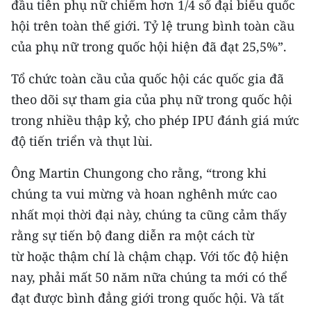
đầu tiên phụ nữ chiếm hơn 1/4 số đại biểu quốc
CHƯƠNG TRÌNH OCOP - MỖI XÃ
MỘT SẢN PHẨM
hội trên toàn thế giới. Tỷ lệ trung bình toàn cầu
của phụ nữ trong quốc hội hiện đã đạt 25,5%”.
RADIO
Tổ chức toàn cầu của quốc hội các quốc gia đã
theo dõi sự tham gia của phụ nữ trong quốc hội
MEDIA CENTER
trong nhiều thập kỷ, cho phép IPU đánh giá mức
E-Magazine
độ tiến triển và thụt lùi.
Video
Ông Martin Chungong cho rằng, “trong khi
chúng ta vui mừng và hoan nghênh mức cao
Media Chính trị
nhất mọi thời đại này, chúng ta cũng cảm thấy
Media Kinh tế
rằng sự tiến bộ đang diễn ra một cách từ
Media Văn hóa
từ hoặc thậm chí là chậm chạp. Với tốc độ hiện
nay, phải mất 50 năm nữa chúng ta mới có thể
Media Xã hội
đạt được bình đẳng giới trong quốc hội. Và tất