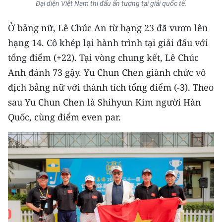
Đại diện Việt Nam thi đấu ấn tượng tại giải quốc tế.
TIN MỚI
Ở bảng nữ, Lê Chúc An từ hạng 23 đã vươn lên
TIN ĐỊA PHƯƠNG
hạng 14. Cô khép lại hành trình tại giải đấu với
Trung du và miền núi phía Bắc
tổng điểm (+22). Tại vòng chung kết, Lê Chúc
Anh đánh 73 gậy. Yu Chun Chen giành chức vô
Đồng bằng sông Hồng
địch bảng nữ với thành tích tổng điểm (-3). Theo
Bắc Trung Bộ
sau Yu Chun Chen là Shihyun Kim người Hàn
Quốc, cùng điểm even par.
Duyên hải Nam Trung Bộ và Tây
Nguyên
Đông Nam Bộ
Đồng bằng sông Cửu Long
Chuyên trang Hà Nội
Chuyên trang TP. Hồ Chí Minh