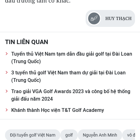
đấu trường tầm cỡ khác.
ENGLISH
HUY THẠCH
中文
FRANÇAIS
TIN LIÊN QUAN
РУССКИЙ
Tuyển thủ Việt Nam tạm dẫn đầu giải golf tại Đài Loan
(Trung Quốc)
ESPAÑOL
3 tuyển thủ golf Việt Nam tham dự giải tại Đài Loan
한국어
(Trung Quốc)
Trao giải VGA Golf Awards 2023 và công bố hệ thống
giải đấu năm 2024
Khánh thành Học viện T&T Golf Academy
Đội tuyển golf Việt Nam
golf
Nguyễn Anh Minh
vô địc