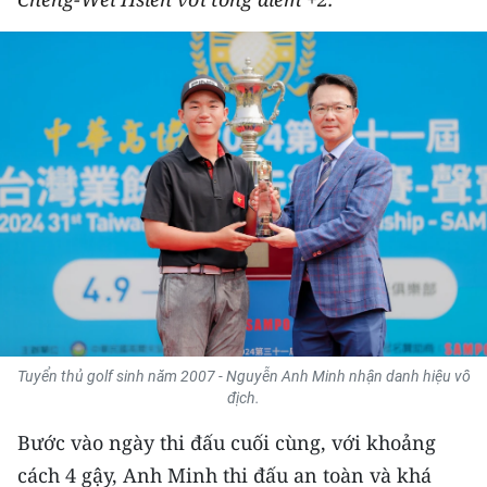
THỂ THAO
GIÁO DỤC
Y TẾ
KHOA HỌC - CÔNG NGHỆ
MÔI TRƯỜNG
BẠN ĐỌC
KIỂM CHỨNG THÔNG TIN
Tuyển thủ golf sinh năm 2007 - Nguyễn Anh Minh nhận danh hiệu vô
TRI THỨC CHUYÊN SÂU
địch.
Bước vào ngày thi đấu cuối cùng, với khoảng
54 DÂN TỘC VIỆT NAM
cách 4 gậy, Anh Minh thi đấu an toàn và khá