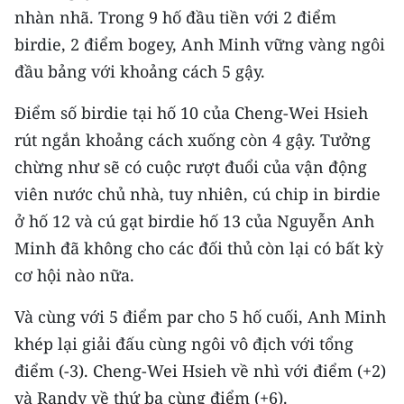
CHƯƠNG TRÌNH OCOP - MỖI XÃ
nhàn nhã. Trong 9 hố đầu tiền với 2 điểm
MỘT SẢN PHẨM
birdie, 2 điểm bogey, Anh Minh vững vàng ngôi
đầu bảng với khoảng cách 5 gậy.
RADIO
Điểm số birdie tại hố 10 của Cheng-Wei Hsieh
MEDIA CENTER
rút ngắn khoảng cách xuống còn 4 gậy. Tưởng
chừng như sẽ có cuộc rượt đuổi của vận động
E-Magazine
viên nước chủ nhà, tuy nhiên, cú chip in birdie
Video
ở hố 12 và cú gạt birdie hố 13 của Nguyễn Anh
Minh đã không cho các đối thủ còn lại có bất kỳ
Media Chính trị
cơ hội nào nữa.
Media Kinh tế
Và cùng với 5 điểm par cho 5 hố cuối, Anh Minh
Media Văn hóa
khép lại giải đấu cùng ngôi vô địch với tổng
điểm (-3). Cheng-Wei Hsieh về nhì với điểm (+2)
Media Xã hội
và Randy về thứ ba cùng điểm (+6).