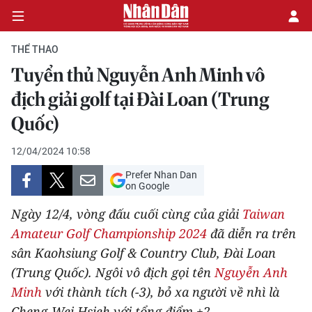
THỂ THAO
Tuyển thủ Nguyễn Anh Minh vô
CHÍNH TRỊ
địch giải golf tại Đài Loan (Trung
Quốc)
KINH TẾ
12/04/2024 10:58
VĂN HÓA
Prefer Nhan Dan
on Google
XÃ HỘI
Ngày 12/4, vòng đấu cuối cùng của giải
Taiwan
PHÁP LUẬT
Amateur Golf Championship 2024
đã diễn ra trên
sân Kaohsiung Golf & Country Club, Đài Loan
DU LỊCH
(Trung Quốc). Ngôi vô địch gọi tên
Nguyễn Anh
Minh
với thành tích (-3), bỏ xa người về nhì là
THẾ GIỚI
Cheng-Wei Hsieh với tổng điểm +2.