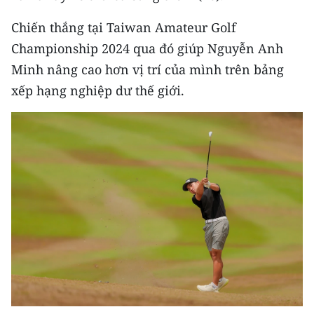
Media Pháp luật
Chiến thắng tại Taiwan Amateur Golf
Media Du lịch
Championship 2024 qua đó giúp Nguyễn Anh
Media Thế giới
Minh nâng cao hơn vị trí của mình trên bảng
xếp hạng nghiệp dư thế giới.
Media Thể thao
Media Giáo dục
Media Y tế
Media Khoa học - Công nghệ
Media Môi trường
Ảnh
Infographic