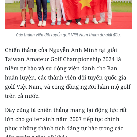
CHUYÊN ĐỀ
CÁC CHUYÊN TRANG
Các thành viên đội tuyển golf Việt Nam tham dự giải đấu.
VỀ BÁO NHÂN DÂN
Chiến thắng của Nguyễn Anh Minh tại giải
Taiwan Amateur Golf Championship 2024 là
THỜI NAY
niềm tự hào và sự động viên dành cho Ban
huấn luyện, các thành viên đội tuyển quốc gia
NHÂN DÂN CUỐI TUẦN
golf Việt Nam, và cộng đồng người hâm mộ golf
NHÂN DÂN HẰNG THÁNG
trên cả nước.
MUA BÁO
Đây cũng là chiến thắng mang lại động lực rất
lớn cho golfer sinh năm 2007 tiếp tục chinh
ĐỌC BÁO IN
phục những thành tích đáng tự hào trong các