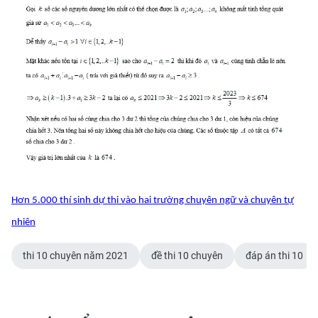
CHUYÊN ĐỀ
CÁC CHUYÊN TRANG
VỀ BÁO NHÂN DÂN
THỜI NAY
NHÂN DÂN CUỐI TUẦN
Hơn 5.000 thí sinh dự thi vào hai trường chuyên ngữ và chuyên tự
NHÂN DÂN HẰNG THÁNG
nhiên
MUA BÁO
thi 10 chuyên năm 2021
đề thi 10 chuyên
đáp án thi 10
ĐỌC BÁO IN