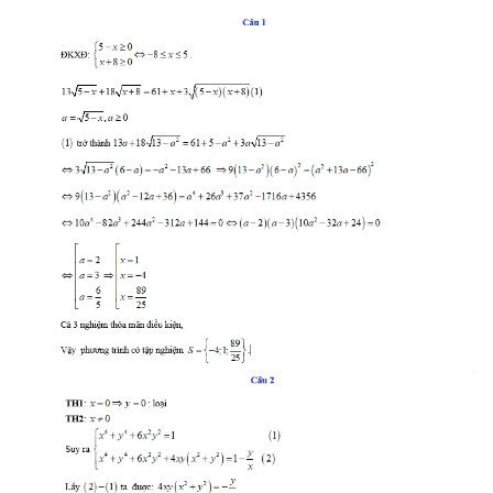
Media Pháp luật
Media Du lịch
Media Thế giới
Media Thể thao
Media Giáo dục
Media Y tế
Media Khoa học - Công nghệ
Media Môi trường
Ảnh
Infographic