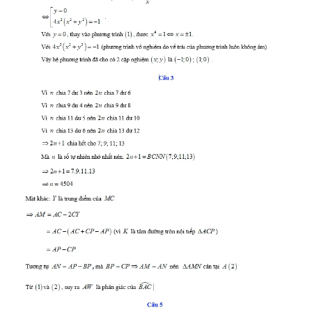
TIN MỚI
TIN ĐỊA PHƯƠNG
Trung du và miền núi phía Bắc
Đồng bằng sông Hồng
Bắc Trung Bộ
Duyên hải Nam Trung Bộ và Tây
Nguyên
Đông Nam Bộ
Đồng bằng sông Cửu Long
Chuyên trang Hà Nội
Chuyên trang TP. Hồ Chí Minh