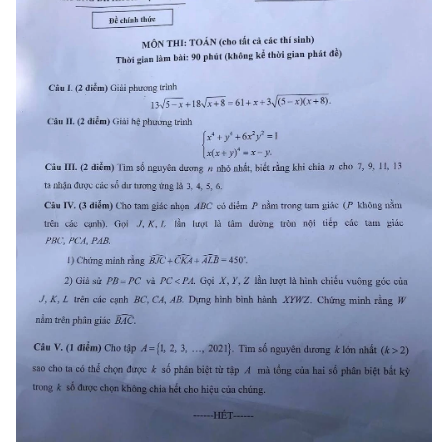
CHƯƠNG TRÌNH OCOP - MỖI XÃ
MỘT SẢN PHẨM
RADIO
MEDIA CENTER
E-Magazine
Video
Media Chính trị
Media Kinh tế
Media Văn hóa
Media Xã hội