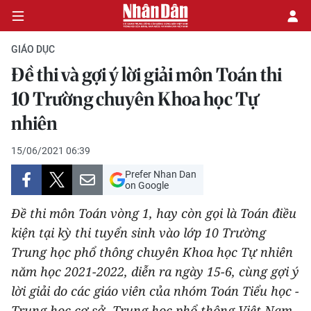
GIÁO DỤC
Đề thi và gợi ý lời giải môn Toán thi
CHÍNH TRỊ
10 Trường chuyên Khoa học Tự
nhiên
KINH TẾ
15/06/2021 06:39
VĂN HÓA
Prefer Nhan Dan
on Google
XÃ HỘI
Đề thi môn Toán vòng 1, hay còn gọi là Toán điều
PHÁP LUẬT
kiện tại kỳ thi tuyển sinh vào lớp 10 Trường
Trung học phổ thông chuyên Khoa học Tự nhiên
DU LỊCH
năm học 2021-2022, diễn ra ngày 15-6, cùng gợi ý
lời giải do các giáo viên của nhóm Toán Tiểu học -
THẾ GIỚI
Trung học cơ sở- Trung học phổ thông Việt Nam