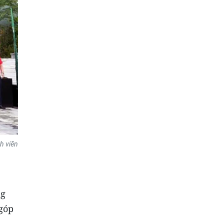
h viên
ng
 góp