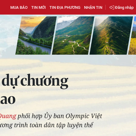
MUA BÁO
TIN MỚI
TIN ĐỊA PHƯƠNG
NHẬN TIN
Đăng nhập
 dự chương
hao
Quang
phối hợp Ủy ban Olympic Việt
ơng trình toàn dân tập luyện thể