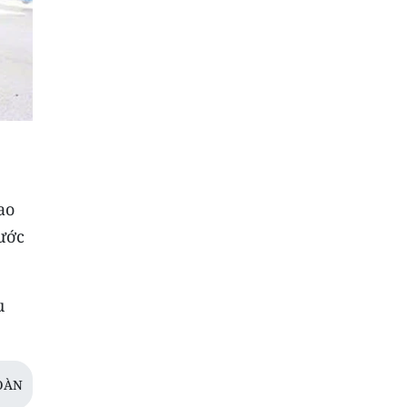
ao
ước
u
OÀN