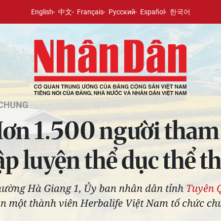
English
中文
Français
Русский
Español
한국어
 CHUNG
ơn 1.500 người tham
ập luyện thể dục thể t
phường Hà Giang 1, Ủy ban nhân dân tỉnh
Tuyên 
 một thành viên Herbalife Việt Nam tổ chức chư