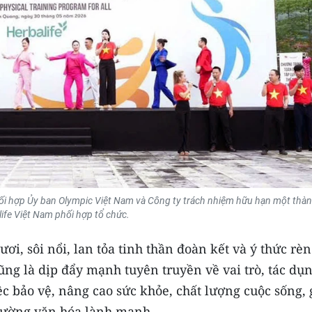
i hợp Ủy ban Olympic Việt Nam và Công ty trách nhiệm hữu hạn một thàn
ife Việt Nam phối hợp tổ chức.
i, sôi nổi, lan tỏa tinh thần đoàn kết và ý thức rèn
ng là dịp đẩy mạnh tuyên truyền về vai trò, tác dụ
iệc bảo vệ, nâng cao sức khỏe, chất lượng cuộc sống,
trường văn hóa lành mạnh.