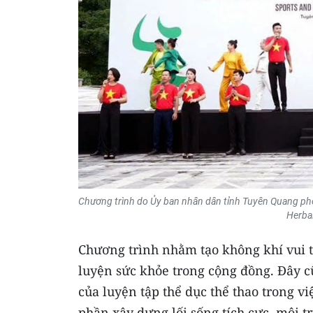
Chương trình do Ủy ban nhân dân tỉnh Tuyên Quang phố
Herbal
Chương trình nhằm tạo không khí vui tươ
luyện sức khỏe trong cộng đồng. Đây cũ
của luyện tập thể dục thể thao trong v
phần xây dựng lối sống tích cực, môi 