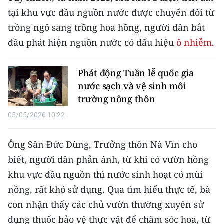
CHƯƠNG TRÌNH OCOP - MỖI XÃ
tại khu vực đầu nguồn nước được chuyển đổi từ
MỘT SẢN PHẨM
trồng ngô sang trồng hoa hồng, người dân bắt
đầu phát hiện nguồn nước có dấu hiệu
ô nhiễm
.
RADIO
Phát động Tuần lễ quốc gia
MEDIA CENTER
nước sạch và vệ sinh môi
E-Magazine
trường nông thôn
05/05/2026 10:22
Video
Media Chính trị
Ông Sân Đức Dùng, Trưởng thôn Nà Vìn cho
biết, người dân phản ánh, từ khi có vườn hồng
Media Kinh tế
khu vực đầu nguồn thì nước sinh hoạt có mùi
Media Văn hóa
nồng, rất khó sử dụng. Qua tìm hiểu thực tế, bà
con nhận thấy các chủ vườn thường xuyên sử
Media Xã hội
dụng thuốc bảo vệ thực vật để chăm sóc hoa, từ