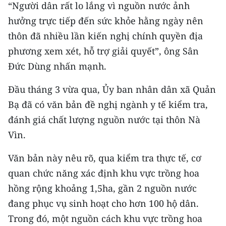
“Người dân rất lo lắng vì nguồn nước ảnh
TIN MỚI
hưởng trực tiếp đến sức khỏe hằng ngày nên
TIN ĐỊA PHƯƠNG
thôn đã nhiều lần kiến nghị chính quyền địa
phương xem xét, hỗ trợ giải quyết”, ông Sân
Trung du và miền núi phía Bắc
Đức Dùng nhấn mạnh.
Đồng bằng sông Hồng
Đầu tháng 3 vừa qua, Ủy ban nhân dân xã Quản
Bắc Trung Bộ
Bạ đã có văn bản đề nghị ngành y tế kiểm tra,
đánh giá chất lượng nguồn nước tại thôn Nà
Duyên hải Nam Trung Bộ và Tây
Vìn.
Nguyên
Văn bản này nêu rõ, qua kiểm tra thực tế, cơ
Đông Nam Bộ
quan chức năng xác định khu vực trồng hoa
Đồng bằng sông Cửu Long
hồng rộng khoảng 1,5ha, gần 2 nguồn nước
Chuyên trang Hà Nội
đang phục vụ sinh hoạt cho hơn 100 hộ dân.
Trong đó, một nguồn cách khu vực trồng hoa
Chuyên trang TP. Hồ Chí Minh