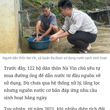
THỂ THAO
GIÁO DỤC
Y TẾ
KHOA HỌC - CÔNG NGHỆ
MÔI TRƯỜNG
Người dân thôn Nà Vìn, xã Quản Bạ được sử dụng nước sạch sinh hoạt.
BẠN ĐỌC
Trước đây, 122 hộ dân thôn Nà Vìn chủ yếu tự
mua đường ống để dẫn nước từ đầu nguồn về
KIỂM CHỨNG THÔNG TIN
sử dụng. Dù chưa qua hệ thống xử lý, lắng lọc
TRI THỨC CHUYÊN SÂU
nhưng nguồn nước cơ bản đáp ứng nhu cầu
sinh hoạt hằng ngày.
54 DÂN TỘC VIỆT NAM
Tuy nhiên, từ năm 2021, khi nhiều diện tích đất