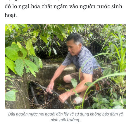
Media Pháp luật
đó lo ngại hóa chất ngấm vào nguồn nước sinh
hoạt.
Media Du lịch
Media Thế giới
Media Thể thao
Media Giáo dục
Media Y tế
Media Khoa học - Công nghệ
Media Môi trường
Ảnh
Đầu nguồn nước nơi người dân lấy về sử dụng không bảo đảm vệ
Infographic
sinh môi trường.