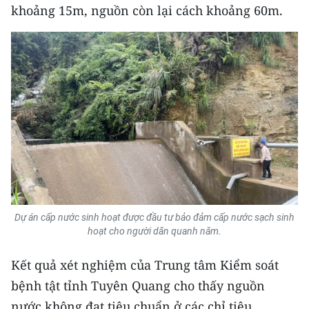
khoảng 15m, nguồn còn lại cách khoảng 60m.
CHUYÊN ĐỀ
CÁC CHUYÊN TRANG
VỀ BÁO NHÂN DÂN
THỜI NAY
NHÂN DÂN CUỐI TUẦN
NHÂN DÂN HẰNG THÁNG
Dự án cấp nước sinh hoạt được đầu tư bảo đảm cấp nước sạch sinh
hoạt cho người dân quanh năm.
MUA BÁO
Kết quả xét nghiệm của Trung tâm Kiểm soát
ĐỌC BÁO IN
bệnh tật tỉnh Tuyên Quang cho thấy nguồn
nước không đạt tiêu chuẩn ở các chỉ tiêu