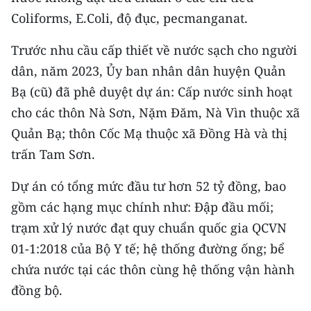
ENGLISH
Coliforms, E.Coli, độ đục, pecmanganat.
中文
Trước nhu cầu cấp thiết về nước sạch cho người
dân, năm 2023, Ủy ban nhân dân huyện Quản
FRANÇAIS
Bạ (cũ) đã phê duyệt dự án: Cấp nước sinh hoạt
РУССКИЙ
cho các thôn Nà Sơn, Nặm Đăm, Nà Vìn thuộc xã
Quản Bạ; thôn Cốc Mạ thuộc xã Đồng Hà và thị
ESPAÑOL
trấn Tam Sơn.
한국어
Dự án có tổng mức đầu tư hơn 52 tỷ đồng, bao
gồm các hạng mục chính như: Đập đầu mối;
trạm xử lý nước đạt quy chuẩn quốc gia QCVN
01-1:2018 của Bộ Y tế; hệ thống đường ống; bể
chứa nước tại các thôn cùng hệ thống vận hành
đồng bộ.