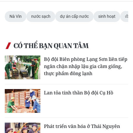
Nà Vìn
nước sạch
dự án cấp nước
sinh hoạt
T
CÓ THỂ BẠN QUAN TÂM
Bộ đội Biên phòng Lạng Sơn liên tiếp
ngăn chặn nhập lậu gia cầm giống,
thực phẩm đông lạnh
Lan tỏa tinh thần Bộ đội Cụ Hồ
Phát triển văn hóa ở Thái Nguyên