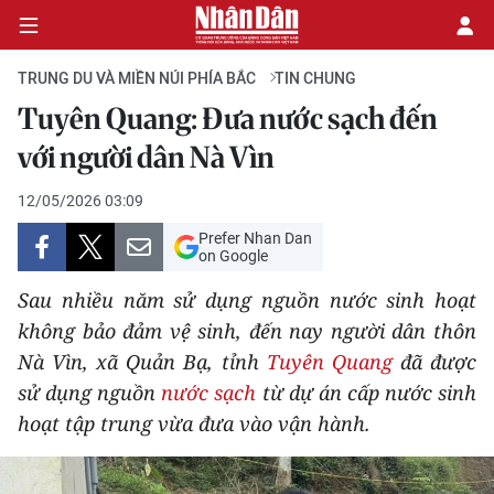
TRUNG DU VÀ MIỀN NÚI PHÍA BẮC
TIN CHUNG
Tuyên Quang: Đưa nước sạch đến
CHÍNH TRỊ
với người dân Nà Vìn
KINH TẾ
12/05/2026 03:09
Prefer Nhan Dan
VĂN HÓA
on Google
Sau nhiều năm sử dụng nguồn nước sinh hoạt
XÃ HỘI
không bảo đảm vệ sinh, đến nay người dân thôn
Nà Vìn, xã Quản Bạ, tỉnh
Tuyên Quang
đã được
PHÁP LUẬT
sử dụng nguồn
nước sạch
từ dự án cấp nước sinh
DU LỊCH
hoạt tập trung vừa đưa vào vận hành.
THẾ GIỚI