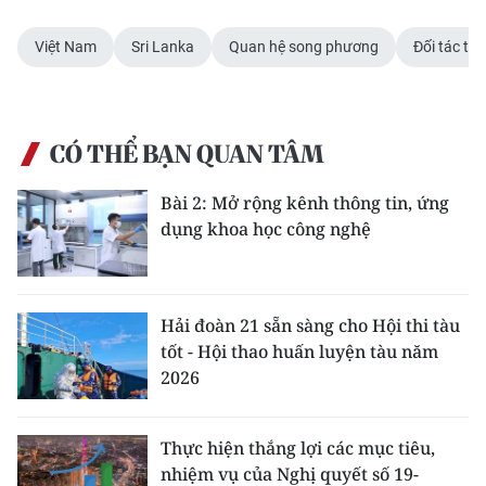
Việt Nam
Sri Lanka
Quan hệ song phương
Đối tác to
CÓ THỂ BẠN QUAN TÂM
Bài 2: Mở rộng kênh thông tin, ứng
dụng khoa học công nghệ
Hải đoàn 21 sẵn sàng cho Hội thi tàu
tốt - Hội thao huấn luyện tàu năm
2026
Thực hiện thắng lợi các mục tiêu,
nhiệm vụ của Nghị quyết số 19-