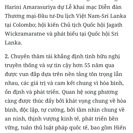
Media Pháp luật
Harini Amarasuriya dự Lễ khai mạc Diễn đàn
Thương mại-Đầu tư-Du lịch Việt Nam-Sri Lanka
Media Du lịch
tại Colombo; hội kiến Chủ tịch Quốc hội Jagath
Media Thế giới
Wickramaratne và phát biểu tại Quốc hội Sri
Media Thể thao
Lanka.
Media Giáo dục
2.
Chuyến thăm tái khẳng định tình hữu nghị
truyền thống và sự tin cậy hơn 55 năm qua
Media Y tế
được vun đắp dựa trên nền tảng tôn trọng lẫn
Media Khoa học - Công nghệ
nhau, các giá trị và cam kết chung vì hòa bình,
ổn định và phát triển. Quan hệ song phương
Media Môi trường
càng được thúc đẩy bởi khát vọng chung về hòa
Ảnh
bình, độc lập, tự cường, bởi tầm nhìn chung về
an ninh, thịnh vượng kinh tế, phát triển bền
Infographic
vững, tuân thủ luật pháp quốc tế, bao gồm Hiến