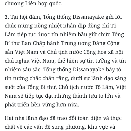
chương Liên hợp quốc.
TIN MỚI
3.
Tại hội đàm, Tổng thống Dissanayake gửi lời
TIN ĐỊA PHƯƠNG
chúc mừng nồng nhiệt nhân dịp đồng chí Tô
Trung du và miền núi phía Bắc
Lâm tiếp tục được tín nhiệm bầu giữ chức Tổng
Bí thư Ban Chấp hành Trung ương Đảng Cộng
Đồng bằng sông Hồng
sản Việt Nam và Chủ tịch nước Cộng hòa xã hội
Bắc Trung Bộ
chủ nghĩa Việt Nam, thể hiện sự tin tưởng và tín
nhiệm sâu sắc. Tổng thống Dissanayake bày tỏ
Duyên hải Nam Trung Bộ và Tây
tin tưởng chắc chắn rằng, dưới sự lãnh đạo sáng
Nguyên
suốt của Tổng Bí thư, Chủ tịch nước Tô Lâm, Việt
Đông Nam Bộ
Nam sẽ tiếp tục đạt những thành tựu to lớn và
phát triển bền vững hơn nữa.
Đồng bằng sông Cửu Long
Chuyên trang Hà Nội
Hai nhà lãnh đạo đã trao đổi toàn diện và thực
chất về các vấn đề song phương, khu vực và
Chuyên trang TP. Hồ Chí Minh