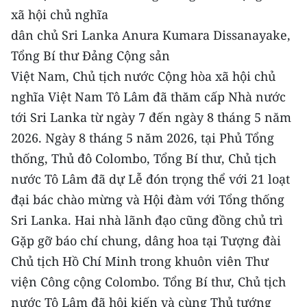
CHƯƠNG TRÌNH OCOP - MỖI XÃ
xã hội chủ nghĩa
MỘT SẢN PHẨM
dân chủ Sri Lanka Anura Kumara Dissanayake,
Tổng Bí thư Đảng Cộng sản
RADIO
Việt Nam, Chủ tịch nước Cộng hòa xã hội chủ
nghĩa Việt Nam Tô Lâm đã thăm cấp Nhà nước
MEDIA CENTER
tới Sri Lanka từ ngày 7 đến ngày 8 tháng 5 năm
E-Magazine
2026. Ngày 8 tháng 5 năm 2026, tại Phủ Tổng
thống, Thủ đô Colombo, Tổng Bí thư, Chủ tịch
Video
nước Tô Lâm đã dự Lễ đón trọng thể với 21 loạt
Media Chính trị
đại bác chào mừng và Hội đàm với Tổng thống
Sri Lanka. Hai nhà lãnh đạo cũng đồng chủ trì
Media Kinh tế
Gặp gỡ báo chí chung, dâng hoa tại Tượng đài
Media Văn hóa
Chủ tịch Hồ Chí Minh trong khuôn viên Thư
viện Công cộng Colombo. Tổng Bí thư, Chủ tịch
Media Xã hội
nước Tô Lâm đã hội kiến và cùng Thủ tướng