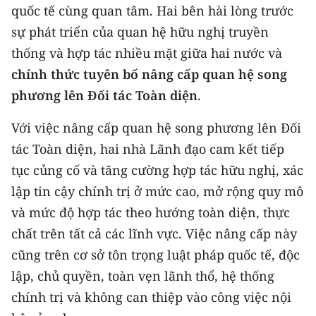
quốc tế cùng quan tâm. Hai bên hài lòng trước
CHUYÊN ĐỀ
sự phát triển của quan hệ hữu nghị truyền
thống và hợp tác nhiều mặt giữa hai nước và
CÁC CHUYÊN TRANG
chính thức
tuyên bố nâng cấp quan hệ song
phương lên Đối tác Toàn diện
.
VỀ BÁO NHÂN DÂN
Với việc nâng cấp quan hệ song phương lên Đối
THỜI NAY
tác Toàn diện, hai nhà Lãnh đạo cam kết tiếp
tục củng cố và tăng cường hợp tác hữu nghị, xác
NHÂN DÂN CUỐI TUẦN
lập tin cậy chính trị ở mức cao, mở rộng quy mô
và mức độ hợp tác theo hướng toàn diện, thực
NHÂN DÂN HẰNG THÁNG
chất trên tất cả các lĩnh vực.
Việc nâng cấp này
MUA BÁO
cũng trên cơ sở tôn trọng luật pháp quốc tế, độc
lập, chủ quyền, toàn vẹn lãnh thổ, hệ thống
ĐỌC BÁO IN
chính trị và không can thiệp vào công việc nội