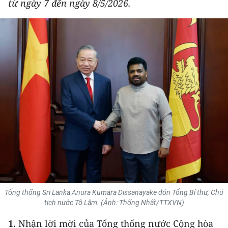
từ ngày 7 đến ngày 8/5/2026.
THỂ THAO
GIÁO DỤC
Y TẾ
KHOA HỌC - CÔNG NGHỆ
MÔI TRƯỜNG
BẠN ĐỌC
KIỂM CHỨNG THÔNG TIN
TRI THỨC CHUYÊN SÂU
Tổng thống Sri Lanka Anura Kumara Dissanayake đón Tổng Bí thư, Chủ
tịch nước Tô Lâm. (Ảnh: Thống Nhất/TTXVN)
54 DÂN TỘC VIỆT NAM
1.
Nhận lời mời của Tổng thống nước Cộng hòa