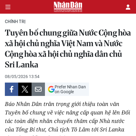
CHÍNH TRỊ
Tuyên bố chung giữa Nước Cộng hòa
CHÍNH TRỊ
xã hội chủ nghĩa Việt Nam và Nước
Cộng hòa xã hội chủ nghĩa dân chủ
KINH TẾ
Sri Lanka
VĂN HÓA
08/05/2026 13:54
XÃ HỘI
Prefer Nhan Dan
on Google
PHÁP LUẬT
Báo Nhân Dân trân trọng giới thiệu toàn văn
Tuyên bố chung về việc nâng cấp quan hệ lên Đối
DU LỊCH
tác toàn diện nhân chuyến thăm cấp Nhà nước
THẾ GIỚI
của Tổng Bí thư, Chủ tịch Tô Lâm tới Sri Lanka