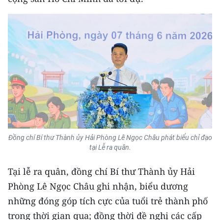
CHƯƠNG TRÌNH OCOP - MỖI XÃ
MỘT SẢN PHẨM
RADIO
MEDIA CENTER
E-Magazine
Video
Media Chính trị
Đồng chí Bí thư Thành ủy Hải Phòng Lê Ngọc Châu phát biểu chỉ đạo
tại Lễ ra quân.
Media Kinh tế
Tại lễ ra quân, đồng chí Bí thư Thành ủy Hải
Media Văn hóa
Phòng Lê Ngọc Châu ghi nhận, biểu dương
những đóng góp tích cực của tuổi trẻ thành phố
Media Xã hội
trong thời gian qua; đồng thời đề nghị các cấp