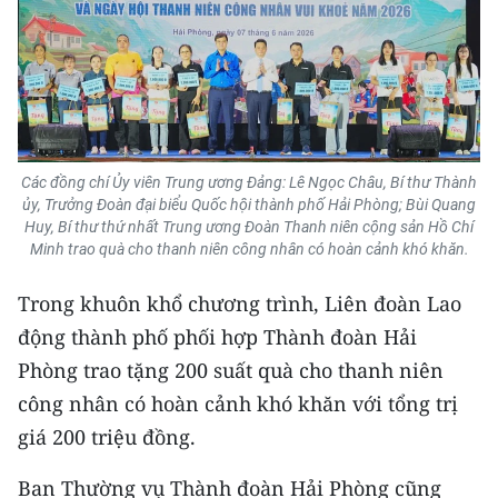
TIN MỚI
TIN ĐỊA PHƯƠNG
Trung du và miền núi phía Bắc
Đồng bằng sông Hồng
Các đồng chí Ủy viên Trung ương Đảng: Lê Ngọc Châu, Bí thư Thành
ủy, Trưởng Đoàn đại biểu Quốc hội thành phố Hải Phòng; Bùi Quang
Bắc Trung Bộ
Huy, Bí thư thứ nhất Trung ương Đoàn Thanh niên cộng sản Hồ Chí
Minh trao quà cho thanh niên công nhân có hoàn cảnh khó khăn.
Duyên hải Nam Trung Bộ và Tây
Nguyên
Trong khuôn khổ chương trình, Liên đoàn Lao
động thành phố phối hợp Thành đoàn Hải
Đông Nam Bộ
Phòng trao tặng 200 suất quà cho thanh niên
Đồng bằng sông Cửu Long
công nhân có hoàn cảnh khó khăn với tổng trị
giá 200 triệu đồng.
Chuyên trang Hà Nội
Ban Thường vụ Thành đoàn Hải Phòng cũng
Chuyên trang TP. Hồ Chí Minh