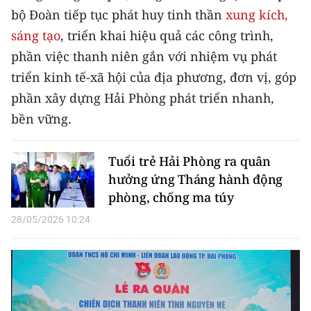
Media Pháp luật
bộ Đoàn tiếp tục phát huy tinh thần
xung kích,
sáng tạo
, triển khai hiệu quả các công trình,
Media Du lịch
phần việc thanh niên gắn với nhiệm vụ phát
Media Thế giới
triển kinh tế-xã hội của địa phương, đơn vị, góp
phần xây dựng Hải Phòng phát triển nhanh,
Media Thể thao
bền vững.
Media Giáo dục
Media Y tế
Tuổi trẻ Hải Phòng ra quân
hưởng ứng Tháng hành động
Media Khoa học - Công nghệ
phòng, chống ma túy
Media Môi trường
28/05/2026 10:24
Ảnh
Infographic