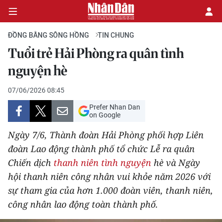
ĐỒNG BẰNG SÔNG HỒNG
TIN CHUNG
Tuổi trẻ Hải Phòng ra quân tình
CHÍNH TRỊ
nguyện hè
KINH TẾ
07/06/2026 08:45
Prefer Nhan Dan
VĂN HÓA
on Google
Ngày 7/6, Thành đoàn Hải Phòng phối hợp Liên
XÃ HỘI
đoàn Lao động thành phố tổ chức Lễ ra quân
Chiến dịch
thanh niên tình nguyện
hè và Ngày
PHÁP LUẬT
hội thanh niên công nhân vui khỏe năm 2026 với
DU LỊCH
sự tham gia của hơn 1.000 đoàn viên, thanh niên,
công nhân lao động toàn thành phố.
THẾ GIỚI