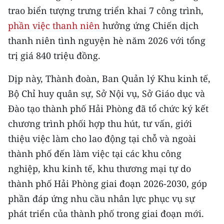
trao biển tượng trưng triển khai 7 công trình,
CHUYÊN ĐỀ
phần việc thanh niên
hưởng ứng Chiến dịch
thanh niên tình nguyện hè năm 2026 với tổng
CÁC CHUYÊN TRANG
trị giá 840 triệu đồng.
VỀ BÁO NHÂN DÂN
Dịp này, Thành đoàn, Ban Quản lý Khu kinh tế,
Bộ Chỉ huy quân sự, Sở Nội vụ, Sở Giáo dục và
THỜI NAY
Đào tạo thành phố Hải Phòng đã tổ chức ký kết
chương trình phối hợp thu hút, tư vấn, giới
NHÂN DÂN CUỐI TUẦN
thiệu việc làm cho lao động tại chỗ và ngoài
NHÂN DÂN HẰNG THÁNG
thành phố đến làm việc tại các khu công
nghiệp, khu kinh tế, khu thương mại tự do
MUA BÁO
thành phố Hải Phòng giai đoạn 2026-2030, góp
ĐỌC BÁO IN
phần đáp ứng nhu cầu nhân lực phục vụ sự
phát triển của thành phố trong giai đoạn mới.