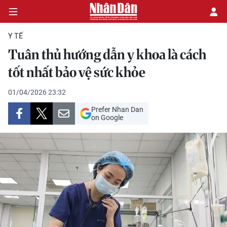
Y TẾ
Tuân thủ hướng dẫn y khoa là cách
CHÍNH TRỊ
tốt nhất bảo vệ sức khỏe
KINH TẾ
01/04/2026 23:32
Prefer Nhan Dan
VĂN HÓA
on Google
XÃ HỘI
PHÁP LUẬT
DU LỊCH
THẾ GIỚI