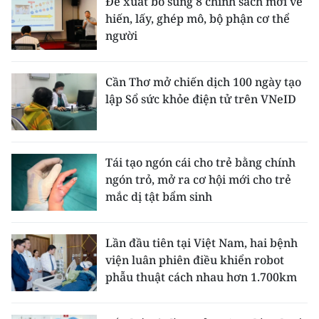
Đề xuất bổ sung 8 chính sách mới về
hiến, lấy, ghép mô, bộ phận cơ thể
người
Cần Thơ mở chiến dịch 100 ngày tạo
lập Sổ sức khỏe điện tử trên VNeID
Tái tạo ngón cái cho trẻ bằng chính
ngón trỏ, mở ra cơ hội mới cho trẻ
mắc dị tật bẩm sinh
Lần đầu tiên tại Việt Nam, hai bệnh
viện luân phiên điều khiển robot
phẫu thuật cách nhau hơn 1.700km