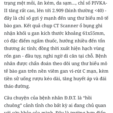
Media Pháp luật
trạng mệt mỏi, ăn kém, da sạm…, chỉ số PIVKA-
II tăng rất cao, lên tới 2.909 (bình thường <40) -
Media Du lịch
đây là chỉ số gợi ý mạnh đến ung thư biểu mô tế
Media Thế giới
bào gan. Kết quả chụp CT Scanner ổ bụng ghi
nhận khối u gan kích thước khoảng 61x55mm,
Media Thể thao
có đặc điểm ngấm thuốc, hướng nhiều đến tổn
Media Giáo dục
thương ác tính; đồng thời xuất hiện hạch vùng
rốn gan - đầu tụy, nghi ngờ di căn tại chỗ. Bệnh
Media Y tế
nhân được chẩn đoán theo dõi ung thư biểu mô
Media Khoa học - Công nghệ
tế bào gan trên nền viêm gan vi-rút C mạn, kèm
tiền sử uống rượu kéo dài, tăng huyết áp và đái
Media Môi trường
tháo đường.
Ảnh
Câu chuyện của bệnh nhân Đ.Đ.T. là “hồi
Infographic
chuông” cảnh tỉnh cho bất kỳ ai đang chủ quan
với sức khỏe của mình. Đây là trường hợp điển