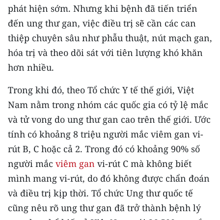
phát hiện sớm. Nhưng khi bệnh đã tiến triển
CHUYÊN ĐỀ
đến ung thư gan, việc điều trị sẽ cần các can
thiệp chuyên sâu như phẫu thuật, nút mạch gan,
CÁC CHUYÊN TRANG
hóa trị và theo dõi sát với tiên lượng khó khăn
hơn nhiều.
VỀ BÁO NHÂN DÂN
Trong khi đó, theo Tổ chức Y tế thế giới, Việt
THỜI NAY
Nam nằm trong nhóm các quốc gia có tỷ lệ mắc
và tử vong do ung thư gan cao trên thế giới. Ước
NHÂN DÂN CUỐI TUẦN
tính có khoảng 8 triệu người mắc viêm gan vi-
NHÂN DÂN HẰNG THÁNG
rút B, C hoặc cả 2. Trong đó có khoảng 90% số
người mắc
viêm gan
vi-rút C mà không biết
MUA BÁO
mình mang vi-rút, do đó không được chẩn đoán
và điều trị kịp thời. Tổ chức Ung thư quốc tế
ĐỌC BÁO IN
cũng nêu rõ ung thư gan đã trở thành bệnh lý