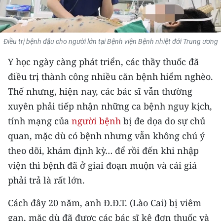
THỂ THAO
GIÁO DỤC
Điều trị bệnh đậu cho người lớn tại Bệnh viện Bệnh nhiệt đới Trung ương
Y TẾ
Y học ngày càng phát triển, các thầy thuốc đã
điều trị thành công nhiều căn bệnh hiểm nghèo.
KHOA HỌC - CÔNG NGHỆ
Thế nhưng, hiện nay, các bác sĩ vẫn thường
xuyên phải tiếp nhận những ca bệnh nguy kịch,
MÔI TRƯỜNG
tính mạng của
người bệnh
bị đe dọa do sự chủ
BẠN ĐỌC
quan, mặc dù có bệnh nhưng vẫn không chú ý
theo dõi, khám định kỳ… để rồi đến khi nhập
KIỂM CHỨNG THÔNG TIN
viện thì bệnh đã ở giai đoạn muộn và cái giá
TRI THỨC CHUYÊN SÂU
phải trả là rất lớn.
54 DÂN TỘC VIỆT NAM
Cách đây 20 năm, anh Đ.Đ.T. (Lào Cai) bị viêm
gan, mặc dù đã được các bác sĩ kê đơn thuốc và