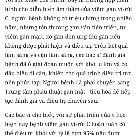
TIN MỚI
hình cho diễn biến âm thầm của viêm gan vi-rút
C, người bệnh không có triệu chứng trong nhiều
TIN ĐỊA PHƯƠNG
năm, nhưng tổn thương gan vẫn tiến triển, từ
Trung du và miền núi phía Bắc
viêm gan mạn, xơ gan đến ung thư gan nếu
không được phát hiện và điều trị. Trên kết quả
Đồng bằng sông Hồng
lâm sàng và cận lâm sàng, các bác sĩ đánh giá
Bắc Trung Bộ
bệnh đã ở giai đoạn muộn với khối u lớn và có
dấu hiệu di căn, khiến cho quá trình điều trị trở
Duyên hải Nam Trung Bộ và Tây
nên phức tạp. Người bệnh đã phải chuyển sang
Nguyên
Trung tâm phẫu thuật gan mật - tiêu hóa để tiếp
Đông Nam Bộ
tục đánh giá và điều trị chuyên sâu.
Đồng bằng sông Cửu Long
Các bác sĩ cho biết, với sự phát triển của y học,
Chuyên trang Hà Nội
hiện nay bệnh viêm gan vi-rút C hoàn toàn có
thể điều trị khỏi với tỷ lệ hơn 95% nếu được
Chuyên trang TP. Hồ Chí Minh