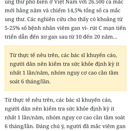
ung thư phổ biến ở Việt Nam với 26.500 ca mắc
ENGLISH
mới hằng năm và chiếm 14,5% tổng số ca mắc
中文
ung thư. Các nghiên cứu cho thấy có khoảng từ
5-25% số bệnh nhân viêm gan vi- rút C mạn tiến
FRANÇAIS
triển dẫn đến xơ gan sau từ 10 đến 20 năm…
РУССКИЙ
Từ thực tế nêu trên, các bác sĩ khuyến cáo,
ESPAÑOL
người dân nên kiểm tra sức khỏe định kỳ ít
nhất 1 lần/năm, nhóm nguy cơ cao cần tầm
한국어
soát 6 tháng/lần.
Từ thực tế nêu trên, các bác sĩ khuyến cáo,
người dân nên kiểm tra sức khỏe định kỳ ít
nhất 1 lần/năm, nhóm nguy cơ cao cần tầm soát
6 tháng/lần. Đáng chú ý, người đã mắc viêm gan