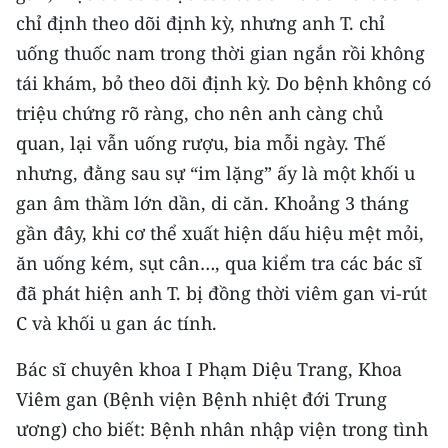
CHƯƠNG TRÌNH OCOP - MỖI XÃ
chỉ định theo dõi định kỳ, nhưng anh T. chỉ
MỘT SẢN PHẨM
uống thuốc nam trong thời gian ngắn rồi không
tái khám, bỏ theo dõi định kỳ. Do bệnh không có
RADIO
triệu chứng rõ ràng, cho nên anh càng chủ
quan, lại vẫn uống rượu, bia mỗi ngày. Thế
MEDIA CENTER
nhưng, đằng sau sự “im lặng” ấy là một khối u
E-Magazine
gan âm thầm lớn dần, di căn. Khoảng 3 tháng
gần đây, khi cơ thể xuất hiện dấu hiệu mệt mỏi,
Video
ăn uống kém, sụt cân…, qua kiểm tra các bác sĩ
Media Chính trị
đã phát hiện anh T. bị đồng thời viêm gan vi-rút
C và khối u gan ác tính.
Media Kinh tế
Bác sĩ chuyên khoa I Phạm Diệu Trang, Khoa
Media Văn hóa
Viêm gan (Bệnh viện Bệnh nhiệt đới Trung
Media Xã hội
ương) cho biết: Bệnh nhân nhập viện trong tình