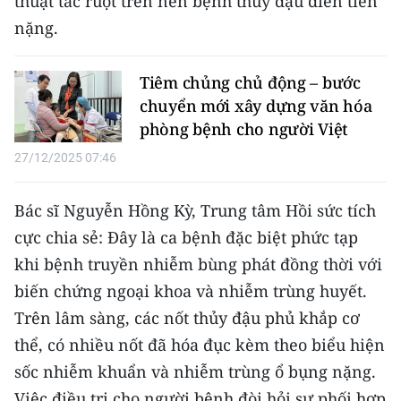
thuật tắc ruột trên nền bệnh thủy đậu diễn tiến
nặng.
Tiêm chủng chủ động – bước
chuyển mới xây dựng văn hóa
phòng bệnh cho người Việt
27/12/2025 07:46
Bác sĩ Nguyễn Hồng Kỳ, Trung tâm Hồi sức tích
cực chia sẻ: Đây là ca bệnh đặc biệt phức tạp
khi bệnh truyền nhiễm bùng phát đồng thời với
biến chứng ngoại khoa và nhiễm trùng huyết.
Trên lâm sàng, các nốt thủy đậu phủ khắp cơ
thể, có nhiều nốt đã hóa đục kèm theo biểu hiện
sốc nhiễm khuẩn và nhiễm trùng ổ bụng nặng.
Việc điều trị cho người bệnh đòi hỏi sự phối hợp