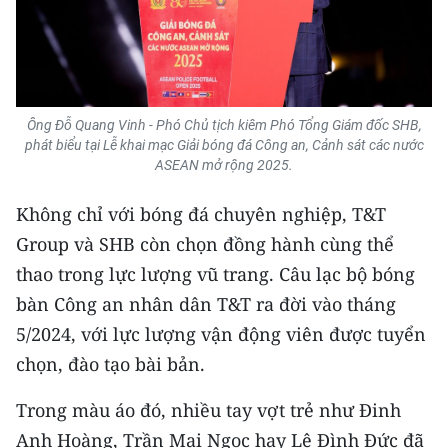
Ông Đỗ Quang Vinh - Phó Chủ tịch kiêm Phó Tổng Giám đốc SHB,
phát biểu tại Lễ khai mạc Giải bóng đá Công an, Cảnh sát các nước
ASEAN mở rộng 2025.
Không chỉ với bóng đá chuyên nghiệp, T&T
Group và SHB còn chọn đồng hành cùng thể
thao trong lực lượng vũ trang. Câu lạc bộ bóng
bàn Công an nhân dân T&T ra đời vào tháng
5/2024, với lực lượng vận động viên được tuyển
chọn, đào tạo bài bản.
Trong màu áo đó, nhiều tay vợt trẻ như Đinh
Anh Hoàng, Trần Mai Ngọc hay Lê Đình Đức đã