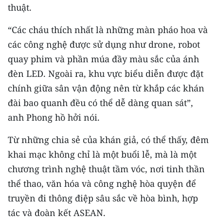
Media Pháp luật
thuật.
Media Du lịch
“Các cháu thích nhất là những màn pháo hoa và
các công nghệ được sử dụng như drone, robot
Media Thế giới
quay phim và phần múa đầy màu sắc của ánh
Media Thể thao
đèn LED. Ngoài ra, khu vực biểu diễn được đặt
chính giữa sân vận động nên từ khắp các khán
Media Giáo dục
đài bao quanh đều có thể dễ dàng quan sát”,
Media Y tế
anh Phong hồ hởi nói.
Media Khoa học - Công nghệ
Từ những chia sẻ của khán giả, có thể thấy, đêm
Media Môi trường
khai mạc không chỉ là một buổi lễ, mà là một
chương trình nghệ thuật tầm vóc, nơi tinh thần
Ảnh
thể thao, văn hóa và công nghệ hòa quyện để
Infographic
truyền đi thông điệp sâu sắc về hòa bình, hợp
tác và đoàn kết ASEAN.