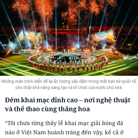
THỂ THAO
GIÁO DỤC
Y TẾ
KHOA HỌC - CÔNG NGHỆ
MÔI TRƯỜNG
BẠN ĐỌC
Những màn trình diễn để lại ấn tượng sâu đậm trong mắt bạn bè quốc tế,
cho thấy khả năng sáng tạo và tổ chức của nước chủ nhà.
KIỂM CHỨNG THÔNG TIN
Đêm khai mạc đỉnh cao – nơi nghệ thuật
và thể thao cùng thăng hoa
TRI THỨC CHUYÊN SÂU
“Tôi chưa từng thấy lễ khai mạc giải bóng đá
54 DÂN TỘC VIỆT NAM
nào ở Việt Nam hoành tráng đến vậy, kể cả ở