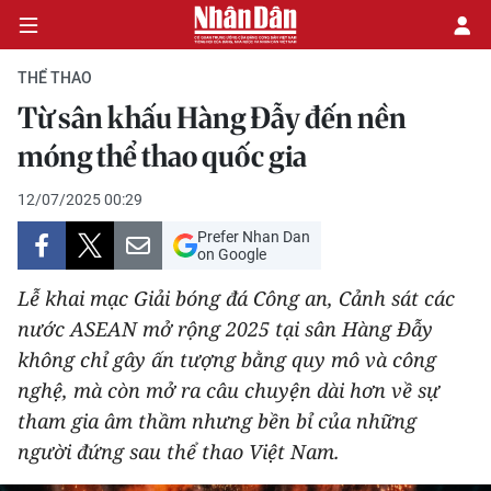
THỂ THAO
Từ sân khấu Hàng Đẫy đến nền
CHÍNH TRỊ
móng thể thao quốc gia
KINH TẾ
12/07/2025 00:29
Prefer Nhan Dan
VĂN HÓA
on Google
Lễ khai mạc Giải bóng đá Công an, Cảnh sát các
XÃ HỘI
nước ASEAN mở rộng 2025 tại sân Hàng Đẫy
không chỉ gây ấn tượng bằng quy mô và công
PHÁP LUẬT
nghệ, mà còn mở ra câu chuyện dài hơn về sự
DU LỊCH
tham gia âm thầm nhưng bền bỉ của những
người đứng sau thể thao Việt Nam.
THẾ GIỚI