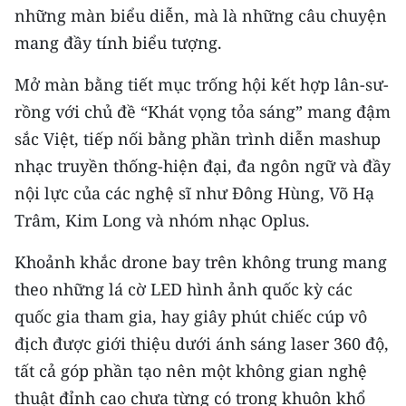
những màn biểu diễn, mà là những câu chuyện
CHUYÊN ĐỀ
mang đầy tính biểu tượng.
CÁC CHUYÊN TRANG
Mở màn bằng tiết mục trống hội kết hợp lân-sư-
rồng với chủ đề “Khát vọng tỏa sáng” mang đậm
sắc Việt, tiếp nối bằng phần trình diễn mashup
VỀ BÁO NHÂN DÂN
nhạc truyền thống-hiện đại, đa ngôn ngữ và đầy
THỜI NAY
nội lực của các nghệ sĩ như Đông Hùng, Võ Hạ
Trâm, Kim Long và nhóm nhạc Oplus.
NHÂN DÂN CUỐI TUẦN
Khoảnh khắc drone bay trên không trung mang
NHÂN DÂN HẰNG THÁNG
theo những lá cờ LED hình ảnh quốc kỳ các
quốc gia tham gia, hay giây phút chiếc cúp vô
MUA BÁO
địch được giới thiệu dưới ánh sáng laser 360 độ,
ĐỌC BÁO IN
tất cả góp phần tạo nên một không gian nghệ
thuật đỉnh cao chưa từng có trong khuôn khổ