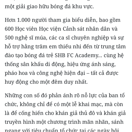
ENGLISH
một giải giao hữu bóng đá khu vực.
中文
Hơn 1.000 người tham gia biểu diễn, bao gồm
600 Học viên Học viện Cảnh sát nhân dân và
FRANÇAIS
500 nghệ sĩ múa, các ca sĩ chuyên nghiệp và sự
hỗ trợ hằng trăm em thiếu nhi đến từ trung tâm
РУССКИЙ
đào tạo bóng đá trẻ SHB FC Academy... cùng hệ
ESPAÑOL
thống sân khấu di động, hiệu ứng ánh sáng,
pháo hoa và công nghệ hiện đại – tất cả được
한국어
huy động cho một đêm duy nhất.
Những con số đó phản ánh rõ nỗ lực của ban tổ
chức, không chỉ để có một lễ khai mạc, mà còn
là để cống hiến cho khán giả thủ đô và khán giả
truyền hình một chương trình mãn nhãn, sánh
ngang với tiêu chuẩn tổ chức tại các ngày hội