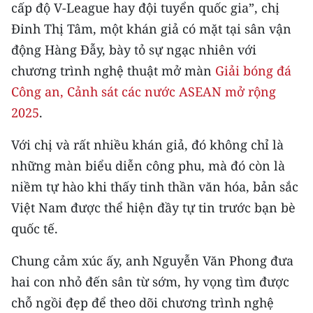
CHƯƠNG TRÌNH OCOP - MỖI XÃ
cấp độ V-League hay đội tuyển quốc gia”, chị
MỘT SẢN PHẨM
Đinh Thị Tâm, một khán giả có mặt tại sân vận
động Hàng Đẫy, bày tỏ sự ngạc nhiên với
RADIO
chương trình nghệ thuật mở màn
Giải bóng đá
Công an, Cảnh sát các nước ASEAN mở rộng
MEDIA CENTER
2025
.
E-Magazine
Với chị và rất nhiều khán giả, đó không chỉ là
Video
những màn biểu diễn công phu, mà đó còn là
niềm tự hào khi thấy tinh thần văn hóa, bản sắc
Media Chính trị
Việt Nam được thể hiện đầy tự tin trước bạn bè
Media Kinh tế
quốc tế.
Media Văn hóa
Chung cảm xúc ấy, anh Nguyễn Văn Phong đưa
hai con nhỏ đến sân từ sớm, hy vọng tìm được
Media Xã hội
chỗ ngồi đẹp để theo dõi chương trình nghệ