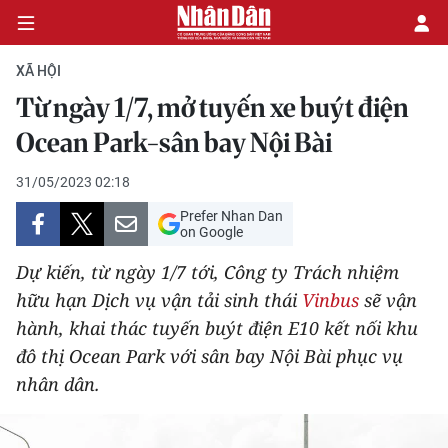
XÃ HỘI
Từ ngày 1/7, mở tuyến xe buýt điện
CHÍNH TRỊ
Ocean Park-sân bay Nội Bài
KINH TẾ
31/05/2023 02:18
Prefer Nhan Dan
VĂN HÓA
on Google
Dự kiến, từ ngày 1/7 tới, Công ty Trách nhiệm
XÃ HỘI
hữu hạn Dịch vụ vận tải sinh thái
Vinbus
sẽ vận
hành, khai thác tuyến buýt điện E10 kết nối khu
PHÁP LUẬT
đô thị Ocean Park với sân bay Nội Bài phục vụ
DU LỊCH
nhân dân.
THẾ GIỚI