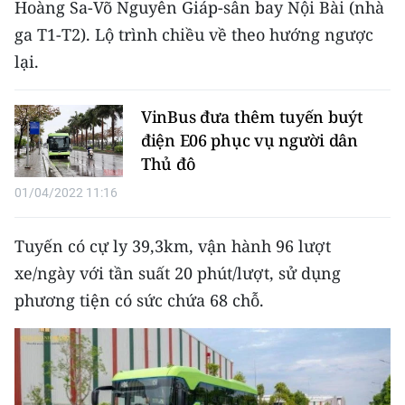
Hoàng Sa-Võ Nguyên Giáp-sân bay Nội Bài (nhà
CHƯƠNG TRÌNH OCOP - MỖI XÃ
MỘT SẢN PHẨM
ga T1-T2). Lộ trình chiều về theo hướng ngược
lại.
RADIO
VinBus đưa thêm tuyến buýt
MEDIA CENTER
điện E06 phục vụ người dân
Thủ đô
E-Magazine
01/04/2022 11:16
Video
Tuyến có cự ly 39,3km, vận hành 96 lượt
Media Chính trị
xe/ngày với tần suất 20 phút/lượt, sử dụng
Media Kinh tế
phương tiện có sức chứa 68 chỗ.
Media Văn hóa
Media Xã hội