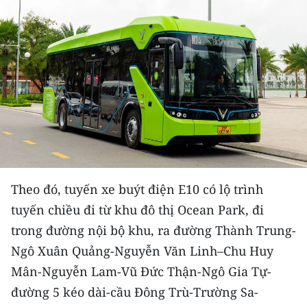
THỂ THAO
GIÁO DỤC
Y TẾ
KHOA HỌC - CÔNG NGHỆ
MÔI TRƯỜNG
BẠN ĐỌC
Theo đó, tuyến xe buýt điện E10 có lộ trình
tuyến chiều đi từ khu đô thị Ocean Park, đi
KIỂM CHỨNG THÔNG TIN
trong đường nội bộ khu, ra đường Thành Trung-
TRI THỨC CHUYÊN SÂU
Ngô Xuân Quảng-Nguyễn Văn Linh–Chu Huy
Mân-Nguyễn Lam-Vũ Đức Thận-Ngô Gia Tự-
54 DÂN TỘC VIỆT NAM
đường 5 kéo dài-cầu Đông Trù-Trường Sa-