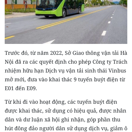
Media Pháp luật
Media Du lịch
Media Thế giới
Media Thể thao
Trước đó, từ năm 2022, Sở Giao thông vận tải Hà
Media Giáo dục
Nội đã ra các quyết định cho phép Công ty Trách
Media Y tế
nhiệm hữu hạn Dịch vụ vận tải sinh thái Vinbus
mở mới, đưa vào khai thác 9 tuyến buýt điện từ
Media Khoa học - Công nghệ
E01 đến E09.
Media Môi trường
Từ khi đi vào hoạt động, các tuyến buýt điện
Ảnh
được khai thác, sử dụng có hiệu quả, được nhân
Infographic
dân và dư luận xã hội ghi nhận, góp phần thu
hút đông đảo người dân sử dụng dịch vụ, giảm ô