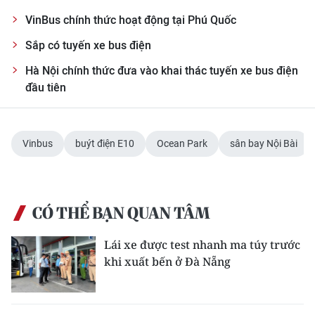
VinBus chính thức hoạt động tại Phú Quốc
CHUYÊN ĐỀ
Sắp có tuyến xe bus điện
CÁC CHUYÊN TRANG
Hà Nội chính thức đưa vào khai thác tuyến xe bus điện
đầu tiên
VỀ BÁO NHÂN DÂN
THỜI NAY
Vinbus
buýt điện E10
Ocean Park
sân bay Nội Bài
NHÂN DÂN CUỐI TUẦN
NHÂN DÂN HẰNG THÁNG
CÓ THỂ BẠN QUAN TÂM
MUA BÁO
Lái xe được test nhanh ma túy trước
khi xuất bến ở Đà Nẵng
ĐỌC BÁO IN