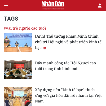
TAGS
#vai trò người cao tuổi
CHÍNH TRỊ
[Ảnh] Thủ tướng Phạm Minh Chính
chủ trì Hội nghị về phát triển kinh tế
KINH TẾ
bạc
VĂN HÓA
Đẩy mạnh công tác Hội Người cao
XÃ HỘI
tuổi trong tình hình mới
PHÁP LUẬT
DU LỊCH
Xây dựng nền "kinh tế bạc" thích
ứng với già hóa dân số nhanh tại Việt
THẾ GIỚI
Nam