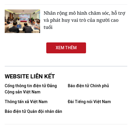
THỂ THAO
Nhân rộng mô hình chăm sóc, hỗ trợ
và phát huy vai trò của người cao
GIÁO DỤC
tuổi
Y TẾ
XEM THÊM
KHOA HỌC - CÔNG NGHỆ
MÔI TRƯỜNG
WEBSITE LIÊN KẾT
BẠN ĐỌC
Cổng thông tin điện tử Đảng
Báo điện tử Chính phủ
KIỂM CHỨNG THÔNG TIN
Cộng sản Việt Nam
Thông tấn xã Việt Nam
Đài Tiếng nói Việt Nam
TRI THỨC CHUYÊN SÂU
Báo điện tử Quân đội nhân dân
54 DÂN TỘC VIỆT NAM