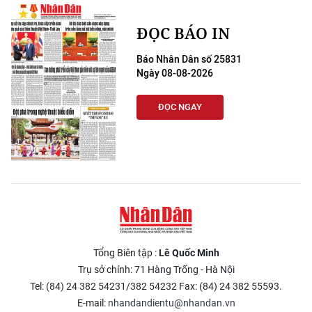
CHƯƠNG TRÌNH OCOP - MỖI XÃ
MỘT SẢN PHẨM
ĐỌC BÁO IN
Báo Nhân Dân số 25831
RADIO
Ngày 08-08-2026
MEDIA CENTER
ĐỌC NGAY
E-Magazine
Video
Media Chính trị
Media Kinh tế
Tổng Biên tập :
Lê Quốc Minh
Media Văn hóa
Trụ sở chính: 71 Hàng Trống - Hà Nội
Media Xã hội
Tel: (84) 24 382 54231/382 54232 Fax: (84) 24 382 55593.
E-mail:
nhandandientu@nhandan.vn