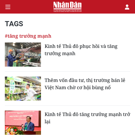
TAGS
#tăng trưởng mạnh
CHÍNH TRỊ
Kinh tế Thủ đô phục hồi và tăng
trưởng mạnh
KINH TẾ
VĂN HÓA
Thêm vốn đầu tư, thị trường bán lẻ
XÃ HỘI
Việt Nam chờ cơ hội bùng nổ
PHÁP LUẬT
DU LỊCH
Kinh tế Thủ đô tăng trưởng mạnh trở
lại
THẾ GIỚI