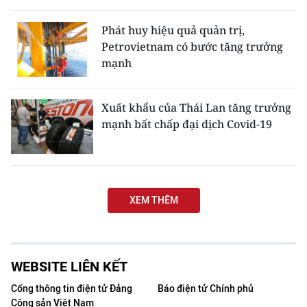
THỂ THAO
Phát huy hiệu quả quản trị,
Petrovietnam có bước tăng trưởng
GIÁO DỤC
mạnh
Y TẾ
Xuất khẩu của Thái Lan tăng trưởng
KHOA HỌC - CÔNG NGHỆ
mạnh bất chấp đại dịch Covid-19
MÔI TRƯỜNG
BẠN ĐỌC
XEM THÊM
KIỂM CHỨNG THÔNG TIN
TRI THỨC CHUYÊN SÂU
WEBSITE LIÊN KẾT
54 DÂN TỘC VIỆT NAM
Cổng thông tin điện tử Đảng
Báo điện tử Chính phủ
Cộng sản Việt Nam