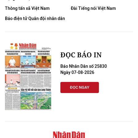
CHƯƠNG TRÌNH OCOP - MỖI XÃ
Thông tấn xã Việt Nam
Đài Tiếng nói Việt Nam
MỘT SẢN PHẨM
Báo điện tử Quân đội nhân dân
RADIO
MEDIA CENTER
ĐỌC BÁO IN
E-Magazine
Báo Nhân Dân số 25830
Video
Ngày 07-08-2026
Media Chính trị
ĐỌC NGAY
Media Kinh tế
Media Văn hóa
Media Xã hội