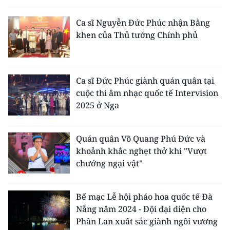
THỂ THAO
Ca sĩ Nguyễn Đức Phúc nhận Bằng
khen của Thủ tướng Chính phủ
GIÁO DỤC
Y TẾ
Ca sĩ Đức Phúc giành quán quân tại
KHOA HỌC - CÔNG NGHỆ
cuộc thi âm nhạc quốc tế Intervision
2025 ở Nga
MÔI TRƯỜNG
BẠN ĐỌC
Quán quân Võ Quang Phú Đức và
khoảnh khắc nghẹt thở khi "Vượt
KIỂM CHỨNG THÔNG TIN
chướng ngại vật"
TRI THỨC CHUYÊN SÂU
Bế mạc Lễ hội pháo hoa quốc tế Đà
Nẵng năm 2024 - Đội đại diện cho
54 DÂN TỘC VIỆT NAM
Phần Lan xuất sắc giành ngôi vương