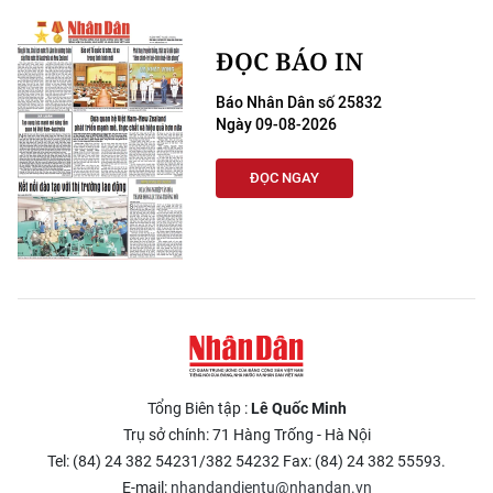
TIN MỚI
ĐỌC BÁO IN
TIN ĐỊA PHƯƠNG
Báo Nhân Dân số 25832
Trung du và miền núi phía Bắc
Ngày 09-08-2026
Đồng bằng sông Hồng
ĐỌC NGAY
Bắc Trung Bộ
Duyên hải Nam Trung Bộ và Tây
Nguyên
Đông Nam Bộ
Đồng bằng sông Cửu Long
Tổng Biên tập :
Lê Quốc Minh
Trụ sở chính: 71 Hàng Trống - Hà Nội
Chuyên trang Hà Nội
Tel: (84) 24 382 54231/382 54232 Fax: (84) 24 382 55593.
Chuyên trang TP. Hồ Chí Minh
E-mail:
nhandandientu@nhandan.vn