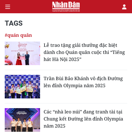
TAGS
#quán quân
CHÍNH TRỊ
Lễ trao tặng giải thưởng đặc biệt
dành cho Quán quân cuộc thi “Tiếng
KINH TẾ
hát Hà Nội 2025”
VĂN HÓA
Trần Bùi Bảo Khánh vô địch Đường
XÃ HỘI
lên đỉnh Olympia năm 2025
PHÁP LUẬT
DU LỊCH
Các “nhà leo núi” đang tranh tài tại
Chung kết Đường lên đỉnh Olympia
THẾ GIỚI
năm 2025