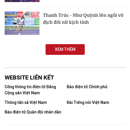
Media Pháp luật
Media Du lịch
Thanh Trúc - Như Quỳnh lên ngôi vô
địch đôi nữ kịch tính
Media Thế giới
Media Thể thao
XEM THÊM
Media Giáo dục
Media Y tế
WEBSITE LIÊN KẾT
Media Khoa học - Công nghệ
Cổng thông tin điện tử Đảng
Báo điện tử Chính phủ
Media Môi trường
Cộng sản Việt Nam
Thông tấn xã Việt Nam
Đài Tiếng nói Việt Nam
Ảnh
Báo điện tử Quân đội nhân dân
Infographic