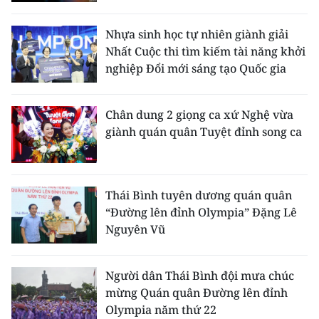
CHƯƠNG TRÌNH OCOP - MỖI XÃ
MỘT SẢN PHẨM
Nhựa sinh học tự nhiên giành giải
Nhất Cuộc thi tìm kiếm tài năng khởi
nghiệp Đổi mới sáng tạo Quốc gia
RADIO
MEDIA CENTER
Chân dung 2 giọng ca xứ Nghệ vừa
giành quán quân Tuyệt đỉnh song ca
E-Magazine
Video
Thái Bình tuyên dương quán quân
Media Chính trị
“Đường lên đỉnh Olympia” Đặng Lê
Nguyên Vũ
Media Kinh tế
Media Văn hóa
Người dân Thái Bình đội mưa chúc
mừng Quán quân Đường lên đỉnh
Media Xã hội
Olympia năm thứ 22