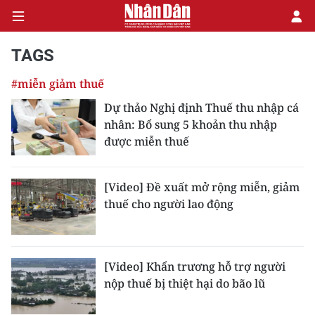
TAGS
#miễn giảm thuế
CHÍNH TRỊ
Dự thảo Nghị định Thuế thu nhập cá
nhân: Bổ sung 5 khoản thu nhập
KINH TẾ
được miễn thuế
VĂN HÓA
[Video] Đề xuất mở rộng miễn, giảm
XÃ HỘI
thuế cho người lao động
PHÁP LUẬT
DU LỊCH
[Video] Khẩn trương hỗ trợ người
nộp thuế bị thiệt hại do bão lũ
THẾ GIỚI