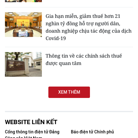
Media Pháp luật
Media Du lịch
Gia hạn miễn, giảm thuế hơn 21
nghìn tỷ đồng hỗ trợ người dân,
Media Thế giới
doanh nghiệp chịu tác động của dịch
Covid-19
Media Thể thao
Thông tin về các chính sách thuế
Media Giáo dục
được quan tâm
Media Y tế
Media Khoa học - Công nghệ
XEM THÊM
Media Môi trường
Ảnh
WEBSITE LIÊN KẾT
Infographic
Cổng thông tin điện tử Đảng
Báo điện tử Chính phủ