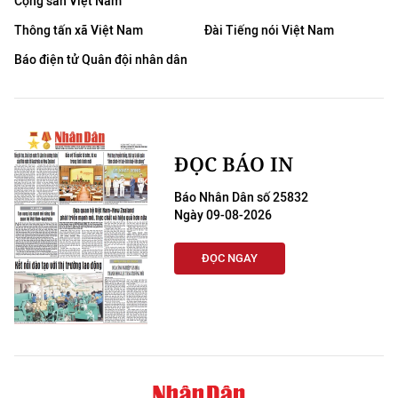
Cộng sản Việt Nam
TIN MỚI
Thông tấn xã Việt Nam
Đài Tiếng nói Việt Nam
TIN ĐỊA PHƯƠNG
Báo điện tử Quân đội nhân dân
Trung du và miền núi phía Bắc
Đồng bằng sông Hồng
ĐỌC BÁO IN
Bắc Trung Bộ
Báo Nhân Dân số 25832
Duyên hải Nam Trung Bộ và Tây
Ngày 09-08-2026
Nguyên
ĐỌC NGAY
Đông Nam Bộ
Đồng bằng sông Cửu Long
Chuyên trang Hà Nội
Chuyên trang TP. Hồ Chí Minh