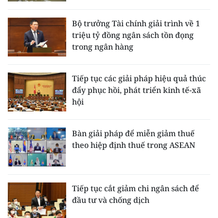
CHƯƠNG TRÌNH OCOP - MỖI XÃ
MỘT SẢN PHẨM
Bộ trưởng Tài chính giải trình về 1
triệu tỷ đồng ngân sách tồn đọng
trong ngân hàng
RADIO
MEDIA CENTER
Tiếp tục các giải pháp hiệu quả thúc
đẩy phục hồi, phát triển kinh tế-xã
E-Magazine
hội
Video
Bàn giải pháp để miễn giảm thuế
Media Chính trị
theo hiệp định thuế trong ASEAN
Media Kinh tế
Media Văn hóa
Tiếp tục cắt giảm chi ngân sách để
đầu tư và chống dịch
Media Xã hội