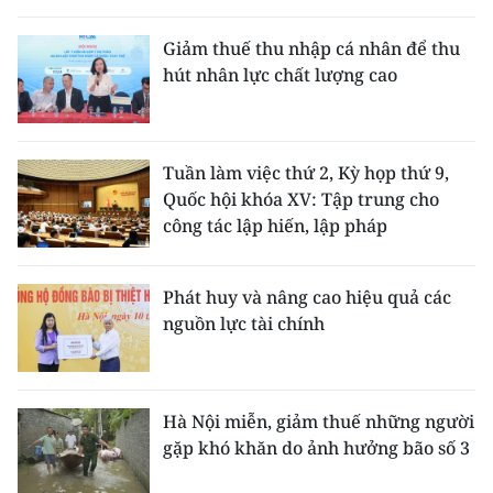
THỂ THAO
Giảm thuế thu nhập cá nhân để thu
hút nhân lực chất lượng cao
GIÁO DỤC
Y TẾ
Tuần làm việc thứ 2, Kỳ họp thứ 9,
KHOA HỌC - CÔNG NGHỆ
Quốc hội khóa XV: Tập trung cho
công tác lập hiến, lập pháp
MÔI TRƯỜNG
BẠN ĐỌC
Phát huy và nâng cao hiệu quả các
nguồn lực tài chính
KIỂM CHỨNG THÔNG TIN
TRI THỨC CHUYÊN SÂU
Hà Nội miễn, giảm thuế những người
gặp khó khăn do ảnh hưởng bão số 3
54 DÂN TỘC VIỆT NAM