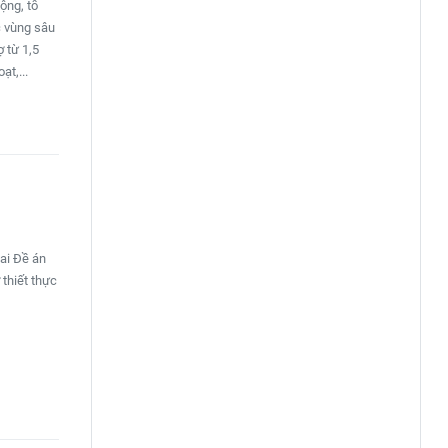
ộng, tổ
c vùng sâu
 từ 1,5
ạt,...
hai Đề án
 thiết thực