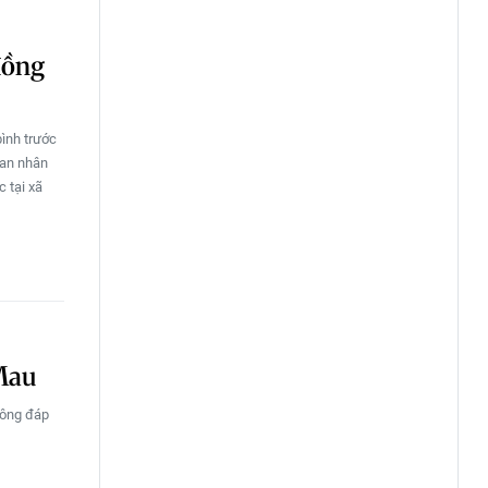
đồng
bình trước
ban nhân
 tại xã
 Mau
hông đáp