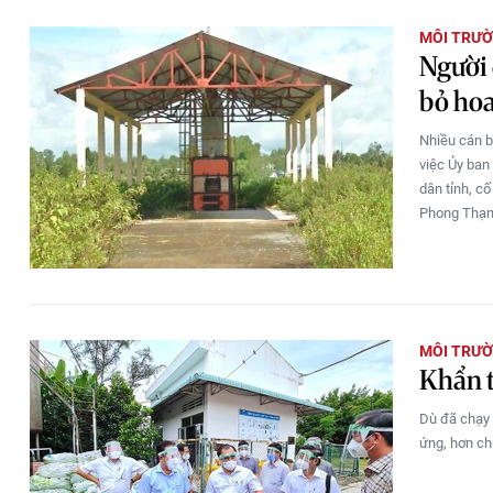
MÔI TRƯ
Người 
bỏ ho
Nhiều cán b
việc Ủy ban
dân tỉnh, c
Phong Thạnh
MÔI TRƯ
Khẩn t
Dù đã chạy 
ứng, hơn ch