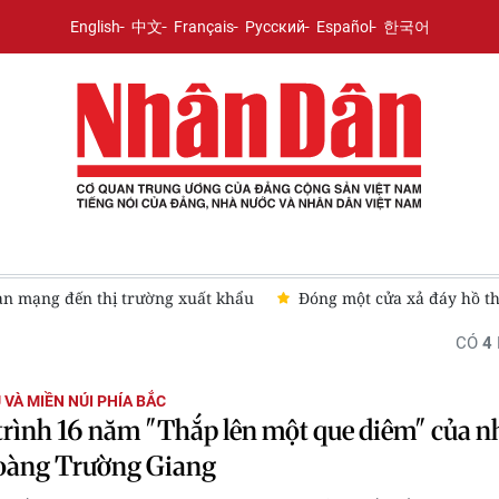
English
中文
Français
Русский
Español
한국어
mạng đến thị trường xuất khẩu
Đóng một cửa xả đáy hồ thủy 
CÓ
4
 VÀ MIỀN NÚI PHÍA BẮC
rình 16 năm "Thắp lên một que diêm" của n
oàng Trường Giang