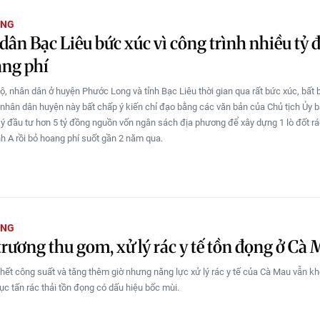
ỜNG
dân Bạc Liêu bức xúc vì công trình nhiều tỷ 
ang phí
ộ, nhân dân ở huyện Phước Long và tỉnh Bạc Liêu thời gian qua rất bức xúc, bất 
 nhân dân huyện này bất chấp ý kiến chỉ đạo bằng các văn bản của Chủ tịch Ủy 
ố ý đầu tư hơn 5 tỷ đồng nguồn vốn ngân sách địa phương để xây dựng 1 lò đốt rác
 A rồi bỏ hoang phí suốt gần 2 năm qua.
ỜNG
rương thu gom, xử lý rác y tế tồn đọng ở Cà
hết công suất và tăng thêm giờ nhưng năng lực xử lý rác y tế của Cà Mau vẫn k
ục tấn rác thải tồn đọng có dấu hiệu bốc mùi.