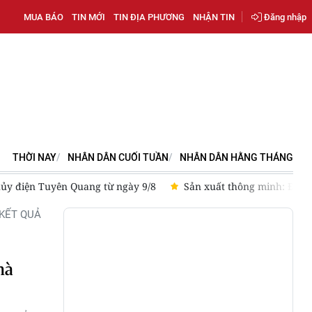
MUA BÁO
TIN MỚI
TIN ĐỊA PHƯƠNG
NHẬN TIN
Đăng nhập
THỜI NAY
NHÂN DÂN CUỐI TUẦN
NHÂN DÂN HẰNG THÁNG
điện Tuyên Quang từ ngày 9/8
Sản xuất thông minh: Động lự
KẾT QUẢ
hà