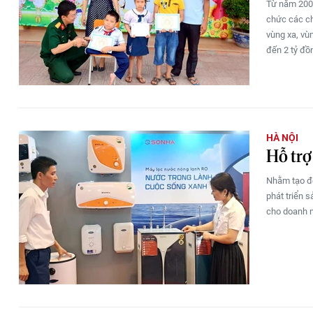
Từ năm 2008
chức các ch
vùng xa, vù
đến 2 tỷ đồ
HÀ NỘI
Hỗ trợ
Nhằm tạo độ
phát triển 
cho doanh n