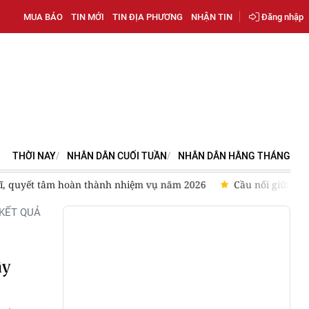
MUA BÁO
TIN MỚI
TIN ĐỊA PHƯƠNG
NHẬN TIN
Đăng nhập
THỜI NAY
NHÂN DÂN CUỐI TUẦN
NHÂN DÂN HẰNG THÁNG
, quyết tâm hoàn thành nhiệm vụ năm 2026
Cầu nối giữa ASEAN
KẾT QUẢ
ây