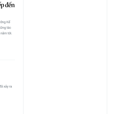
ếp đến
rưởng Kế
hững tác
 năm tới.
đã xảy ra