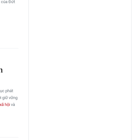
g của Đứt
h
tục phát
ới giữ vững
xã hội
và