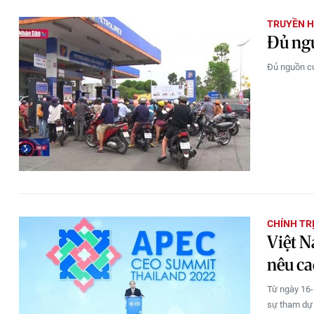
TRUYỀN H
Đủ ng
Đủ nguồn c
CHÍNH TR
Việt 
nêu ca
Từ ngày 16-
sự tham dự 