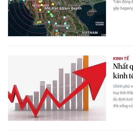
Trận động đ
gãy Sagaing
KINH TẾ
Nhất q
kinh t
Chính phủ v
huy tinh th
ổn định kin
đời sống củ