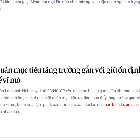
ất kinh hoàng tại Myanmar một lần nữa cho thấy nguy cơ địa chấn nghiêm trọn
.
uán mục tiêu tăng trưởng gắn với giữ ổn địn
ế vĩ mô
ừa ban hành Nghị quyết số 28/NQ-CP yêu cầu các bộ, cơ quan, địa phương tiếp 
ần trách nhiệm, kiên định, nhất quán mục tiêu ưu tiên thúc đẩy tăng trưởng gắn v
h tế vĩ mô, kiểm soát lạm phát, bảo đảm các cân đối lớn của
nền kinh tế, an sinh 
a nhân dân.