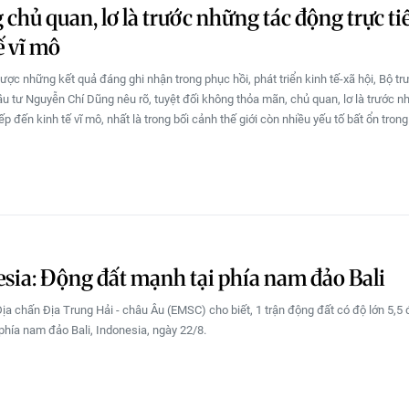
chủ quan, lơ là trước những tác động trực ti
ế vĩ mô
ược những kết quả đáng ghi nhận trong phục hồi, phát triển kinh tế-xã hội, Bộ t
u tư Nguyễn Chí Dũng nêu rõ, tuyệt đối không thỏa mãn, chủ quan, lơ là trước n
ếp đến kinh tế vĩ mô, nhất là trong bối cảnh thế giới còn nhiều yếu tố bất ổn trong
sia: Động đất mạnh tại phía nam đảo Bali
ịa chấn Địa Trung Hải - châu Âu (EMSC) cho biết, 1 trận động đất có độ lớn 5,5 
 phía nam đảo Bali, Indonesia, ngày 22/8.