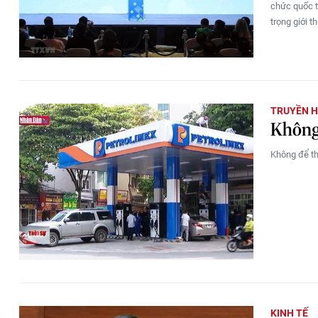
chức quốc t
trọng giới t
TRUYỀN H
Không 
Không để th
KINH TẾ