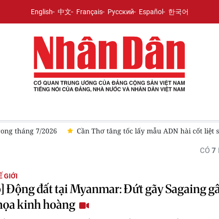
English
中文
Français
Русский
Español
한국어
ng tháng 7/2026
Cần Thơ tăng tốc lấy mẫu ADN hài cốt liệt sĩ
CÓ
7
 GIỚI
] Động đất tại Myanmar: Đứt gãy Sagaing g
họa kinh hoàng