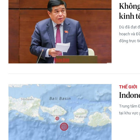
Không 
kinh t
Dù đã đạt đ
hoạch và Đầ
động trực ti
THẾ GIỚI
Indone
Trung tâm Đ
tại khu vực