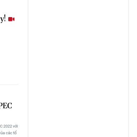
ãy!
APEC
C 2022 với
của các tổ