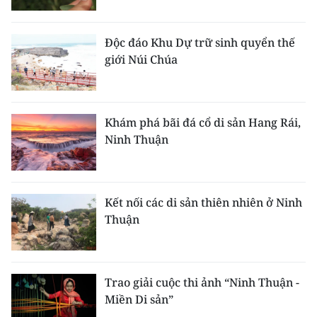
THỂ THAO
Độc đáo Khu Dự trữ sinh quyển thế
GIÁO DỤC
giới Núi Chúa
Y TẾ
KHOA HỌC - CÔNG NGHỆ
Khám phá bãi đá cổ di sản Hang Rái,
Ninh Thuận
MÔI TRƯỜNG
BẠN ĐỌC
Kết nối các di sản thiên nhiên ở Ninh
Thuận
KIỂM CHỨNG THÔNG TIN
TRI THỨC CHUYÊN SÂU
Trao giải cuộc thi ảnh “Ninh Thuận -
54 DÂN TỘC VIỆT NAM
Miền Di sản”