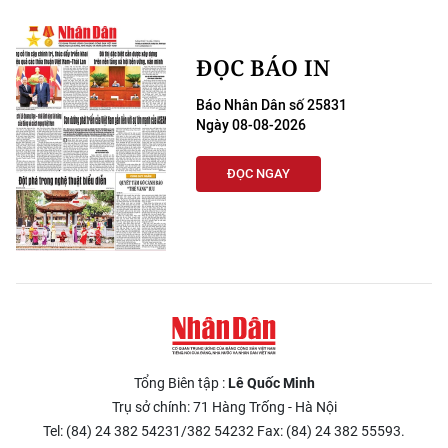
Media Pháp luật
Media Du lịch
ĐỌC BÁO IN
Media Thế giới
Báo Nhân Dân số 25831
Ngày 08-08-2026
Media Thể thao
ĐỌC NGAY
Media Giáo dục
Media Y tế
Media Khoa học - Công nghệ
Media Môi trường
Ảnh
Tổng Biên tập :
Lê Quốc Minh
Infographic
Trụ sở chính: 71 Hàng Trống - Hà Nội
Tel: (84) 24 382 54231/382 54232 Fax: (84) 24 382 55593.