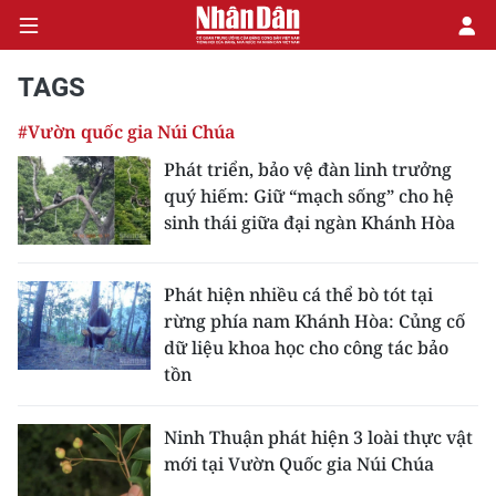
TAGS
#Vườn quốc gia Núi Chúa
CHÍNH TRỊ
Phát triển, bảo vệ đàn linh trưởng
quý hiếm: Giữ “mạch sống” cho hệ
KINH TẾ
sinh thái giữa đại ngàn Khánh Hòa
VĂN HÓA
Phát hiện nhiều cá thể bò tót tại
XÃ HỘI
rừng phía nam Khánh Hòa: Củng cố
dữ liệu khoa học cho công tác bảo
PHÁP LUẬT
tồn
DU LỊCH
Ninh Thuận phát hiện 3 loài thực vật
mới tại Vườn Quốc gia Núi Chúa
THẾ GIỚI