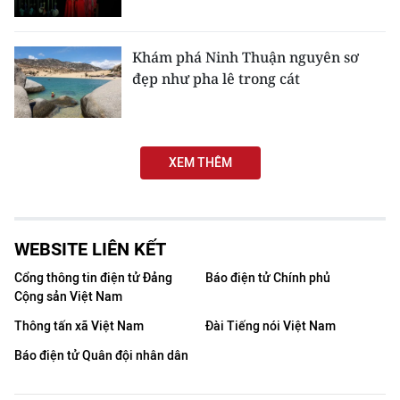
CHƯƠNG TRÌNH OCOP - MỖI XÃ
MỘT SẢN PHẨM
Khám phá Ninh Thuận nguyên sơ
đẹp như pha lê trong cát
RADIO
MEDIA CENTER
XEM THÊM
E-Magazine
Video
WEBSITE LIÊN KẾT
Media Chính trị
Cổng thông tin điện tử Đảng
Báo điện tử Chính phủ
Media Kinh tế
Cộng sản Việt Nam
Thông tấn xã Việt Nam
Media Văn hóa
Đài Tiếng nói Việt Nam
Báo điện tử Quân đội nhân dân
Media Xã hội