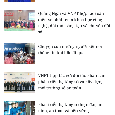
Media Pháp luật
Media Du lịch
Quảng Ngãi và VNPT hợp tác toàn
diện về phát triển khoa học công
Media Thế giới
nghệ, đổi mới sáng tạo và chuyển đổi
số
Media Thể thao
Chuyện của những người kết nối
Media Giáo dục
thông tin khi bão đi qua
Media Y tế
Media Khoa học - Công nghệ
VNPT hợp tác với đối tác Phần Lan
Media Môi trường
phát triển hạ tầng số và xây dựng
môi trường số an toàn
Ảnh
Infographic
Phát triển hạ tầng số hiện đại, an
ninh, an toàn và bền vững