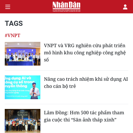
TAGS
#VNPT
CHÍNH TRỊ
VNPT và VRG nghiên cứu phát triển
mô hình khu công nghiệp công nghệ
KINH TẾ
số
VĂN HÓA
Nâng cao trách nhiệm khi sử dụng AI
XÃ HỘI
cho cán bộ trẻ
PHÁP LUẬT
DU LỊCH
Lâm Đồng: Hơn 500 tác phẩm tham
gia cuộc thi “Săn ảnh tháp xinh”
THẾ GIỚI