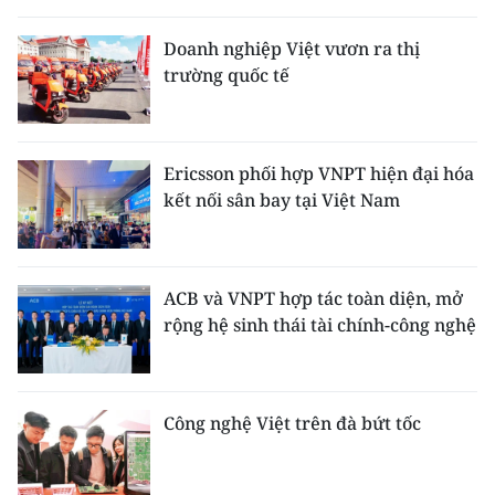
THỂ THAO
Doanh nghiệp Việt vươn ra thị
trường quốc tế
GIÁO DỤC
Y TẾ
Ericsson phối hợp VNPT hiện đại hóa
KHOA HỌC - CÔNG NGHỆ
kết nối sân bay tại Việt Nam
MÔI TRƯỜNG
BẠN ĐỌC
ACB và VNPT hợp tác toàn diện, mở
rộng hệ sinh thái tài chính-công nghệ
KIỂM CHỨNG THÔNG TIN
TRI THỨC CHUYÊN SÂU
Công nghệ Việt trên đà bứt tốc
54 DÂN TỘC VIỆT NAM