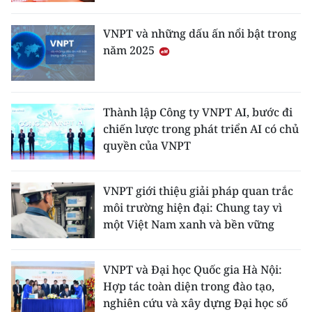
CHƯƠNG TRÌNH OCOP - MỖI XÃ
MỘT SẢN PHẨM
VNPT và những dấu ấn nổi bật trong
năm 2025
RADIO
MEDIA CENTER
Thành lập Công ty VNPT AI, bước đi
chiến lược trong phát triển AI có chủ
E-Magazine
quyền của VNPT
Video
VNPT giới thiệu giải pháp quan trắc
Media Chính trị
môi trường hiện đại: Chung tay vì
một Việt Nam xanh và bền vững
Media Kinh tế
Media Văn hóa
VNPT và Đại học Quốc gia Hà Nội:
Hợp tác toàn diện trong đào tạo,
Media Xã hội
nghiên cứu và xây dựng Đại học số