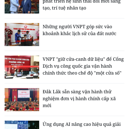
phát triển hệ sinh thái đổi mới sáng
tạo, trí tuệ nhân tạo
CHUYÊN ĐỀ
CÁC CHUYÊN TRANG
Những người VNPT góp sức vào
khoảnh khắc lịch sử của đất nước
VỀ BÁO NHÂN DÂN
THỜI NAY
VNPT "giữ cửa-canh dữ liệu" để Cổng
Dịch vụ công quốc gia vận hành
NHÂN DÂN CUỐI TUẦN
chính thức theo chế độ "một cửa số"
NHÂN DÂN HẰNG THÁNG
Đắk Lắk sẵn sàng vận hành thử
nghiệm đơn vị hành chính cấp xã
MUA BÁO
mới
ĐỌC BÁO IN
Ứng dụng AI nâng cao hiệu quả giải