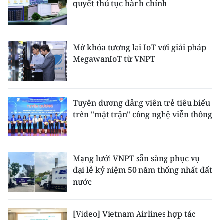
quyết thủ tục hành chính
ENGLISH
中文
Mở khóa tương lai IoT với giải pháp
FRANÇAIS
MegawanIoT từ VNPT
РУССКИЙ
ESPAÑOL
Tuyên dương đảng viên trẻ tiêu biểu
trên "mặt trận" công nghệ viễn thông
한국어
Mạng lưới VNPT sẵn sàng phục vụ
đại lễ kỷ niệm 50 năm thống nhất đất
nước
[Video] Vietnam Airlines hợp tác