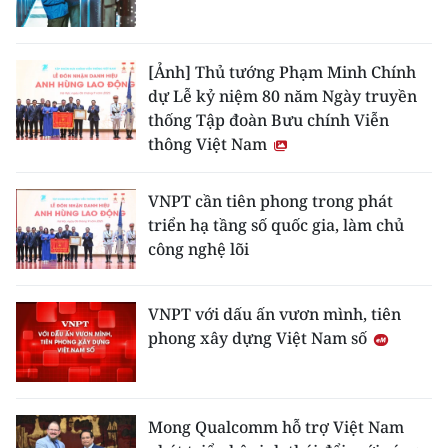
TIN MỚI
TIN ĐỊA PHƯƠNG
[Ảnh] Thủ tướng Phạm Minh Chính
dự Lễ kỷ niệm 80 năm Ngày truyền
Trung du và miền núi phía Bắc
thống Tập đoàn Bưu chính Viễn
thông Việt Nam
Đồng bằng sông Hồng
Bắc Trung Bộ
VNPT cần tiên phong trong phát
triển hạ tầng số quốc gia, làm chủ
Duyên hải Nam Trung Bộ và Tây
công nghệ lõi
Nguyên
Đông Nam Bộ
VNPT với dấu ấn vươn mình, tiên
phong xây dựng Việt Nam số
Đồng bằng sông Cửu Long
Chuyên trang Hà Nội
Mong Qualcomm hỗ trợ Việt Nam
Chuyên trang TP. Hồ Chí Minh