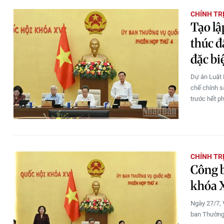
CHÍNH TR
Tạo lậ
thúc đ
đặc bi
Dự án Luật 
chế chính sá
trước hết p
CHÍNH TR
Công b
khóa 
Ngày 27/7, 
ban Thường 