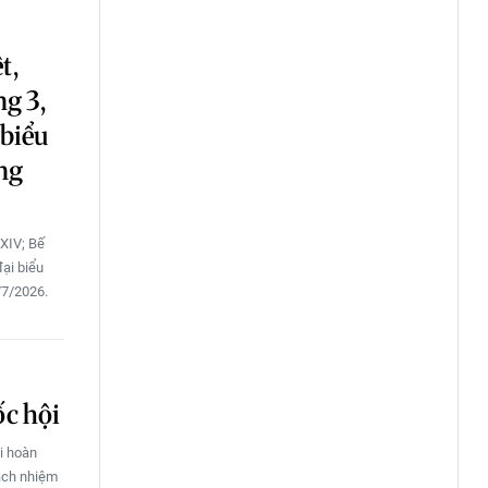
t,
ng 3,
 biểu
ng
 XIV; Bế
ại biểu
/7/2026.
ốc hội
i hoàn
rách nhiệm