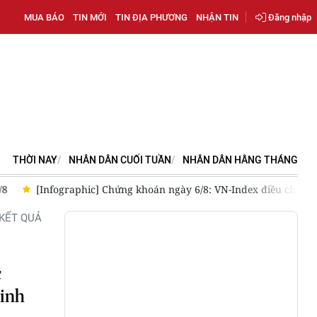
MUA BÁO
TIN MỚI
TIN ĐỊA PHƯƠNG
NHẬN TIN
Đăng nhập
THỜI NAY
NHÂN DÂN CUỐI TUẦN
NHÂN DÂN HẰNG THÁNG
/8
[Infographic] Chứng khoán ngày 6/8: VN-Index điều chỉnh, t
KẾT QUẢ
c
Ninh