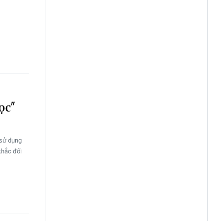
cọc"
 sử dụng
khắc đối