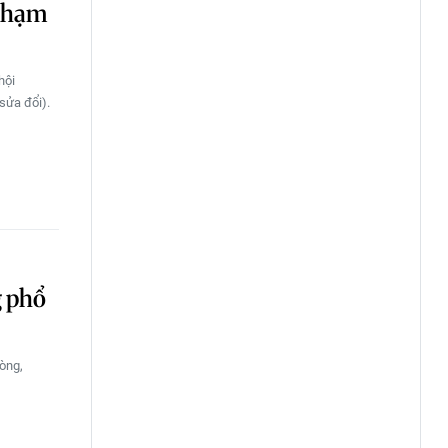
 phạm
hội
sửa đổi).
g phổ
hòng,