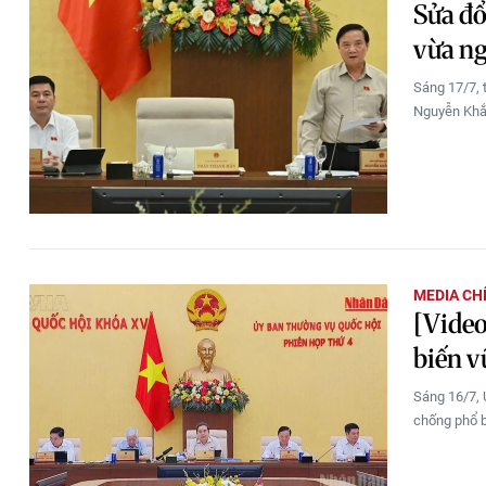
Sửa đổ
vừa ng
Sáng 17/7, 
Nguyễn Khắ
MEDIA CH
[Video
biến v
Sáng 16/7, 
chống phổ bi