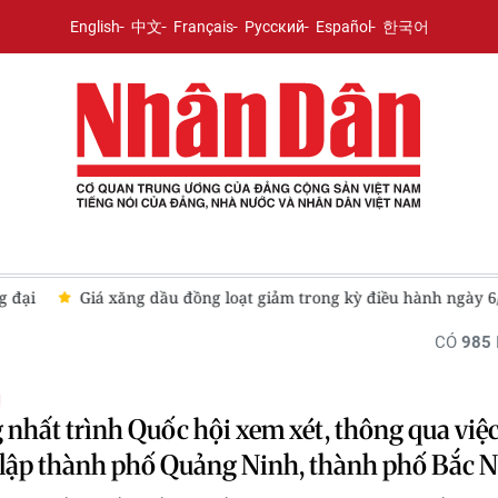
English
中文
Français
Русский
Español
한국어
g đại
Giá xăng dầu đồng loạt giảm trong kỳ điều hành ngày 6
CÓ
985
Ị
nhất trình Quốc hội xem xét, thông qua việ
lập thành phố Quảng Ninh, thành phố Bắc 