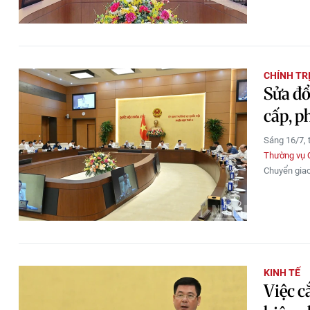
CHÍNH TR
Sửa đổ
cấp, p
Sáng 16/7, 
Thường vụ 
Chuyển giao
KINH TẾ
Việc c