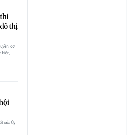
thi
đô thị
quyền, cơ
c hiện,
hội
ết của Ủy