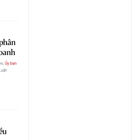
 phân
doanh
ên,
Ủy ban
Luật
ều