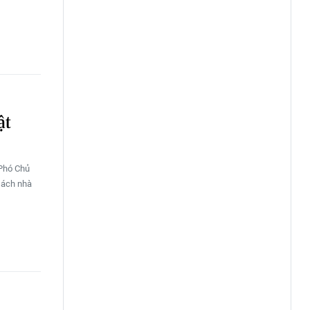
ật
 Phó Chủ
sách nhà