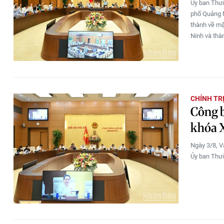
Ủy ban Thườ
phố Quảng N
thành về mặ
Ninh và thà
CHÍNH TR
Công b
khóa 
Ngày 3/8, V
Ủy ban Thườ