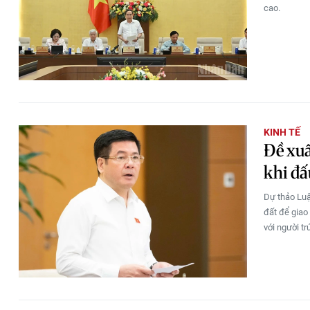
cao.
KINH TẾ
Đề xuấ
khi đấ
Dự thảo Luậ
đất để giao
với người t