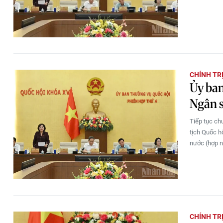
CHÍNH TR
Ủy ban
Ngân s
Tiếp tục ch
tịch Quốc h
nước (hợp n
CHÍNH TR