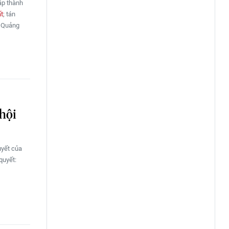
ập thành
ất
; tán
ố Quảng
hội
uyết của
quyết: