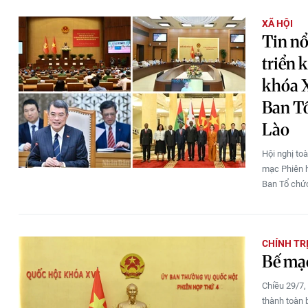
XÃ HỘI
Tin nổ
triển 
khóa X
Ban T
Lào
Hội nghị toà
mạc Phiên h
Ban Tổ chức
CHÍNH TR
Bế mạc
Chiều 29/7,
thành toàn 