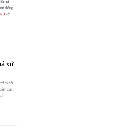
iến sĩ
 có đóng
m S
với
há xứ
t tầm cỡ
 cảm xúc,
Lạt.