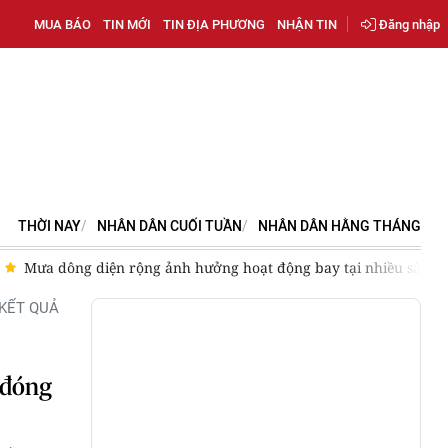
MUA BÁO
TIN MỚI
TIN ĐỊA PHƯƠNG
NHẬN TIN
Đăng nhập
THỜI NAY
NHÂN DÂN CUỐI TUẦN
NHÂN DÂN HẰNG THÁNG
Mưa dông diện rộng ảnh hưởng hoạt động bay tại nhiều sân b
KẾT QUẢ
 đóng