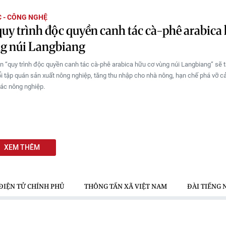
 - CÔNG NGHỆ
uy trình độc quyền canh tác cà-phê arabica
ng núi Langbiang
ện “quy trình độc quyền canh tác cà-phê arabica hữu cơ vùng núi Langbiang” sẽ 
ổi tập quán sản xuất nông nghiệp, tăng thu nhập cho nhà nông, hạn chế phá vỡ 
tác nông nghiệp.
XEM THÊM
ĐIỆN TỬ CHÍNH PHỦ
THÔNG TẤN XÃ VIỆT NAM
ĐÀI TIẾNG 