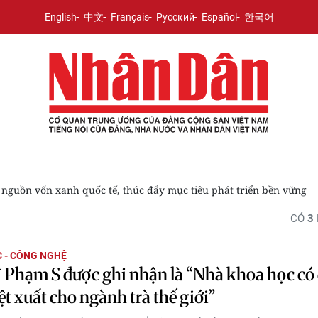
English
中文
Français
Русский
Español
한국어
 nguồn vốn xanh quốc tế, thúc đẩy mục tiêu phát triển bền vững
CÓ
3
 - CÔNG NGHỆ
ĩ Phạm S được ghi nhận là “Nhà khoa học có
ệt xuất cho ngành trà thế giới”