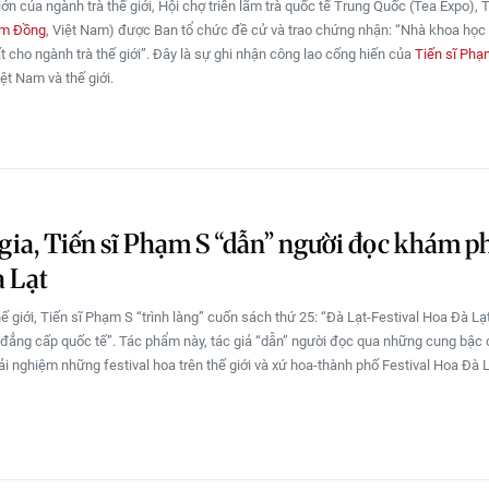
lớn của ngành trà thế giới, Hội chợ triển lãm trà quốc tế Trung Quốc (Tea Expo), T
m Đồng
, Việt Nam) được Ban tổ chức đề cử và trao chứng nhận: “Nhà khoa học
ất cho ngành trà thế giới”. Đây là sự ghi nhận công lao cống hiến của
Tiến sĩ Phạ
ệt Nam và thế giới.
 gia, Tiến sĩ Phạm S “dẫn” người đọc khám p
 Lạt
hế giới, Tiến sĩ Phạm S “trình làng” cuốn sách thứ 25: “Đà Lạt-Festival Hoa Đà Lạ
 đẳng cấp quốc tế”. Tác phẩm này, tác giả “dẫn” người đọc qua những cung bậc
ải nghiệm những festival hoa trên thế giới và xứ hoa-thành phố Festival Hoa Đà 