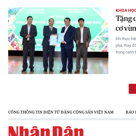
KHOA HỌC
Tặng q
cơ vù
Khi thực hi
phá, thay đ
trong canh 
CỔNG THÔNG TIN ĐIỆN TỬ ĐẢNG CỘNG SẢN VIỆT NAM
BÁO 