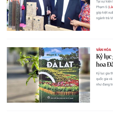
Tại sự kiện 
Phạm S (
Lâ
góp kiệt xu
ngành trà Vi
VĂN HÓA
Kỷ lục
hoa Đà
Kỷ lục gia t
quốc gia và
như đang tr