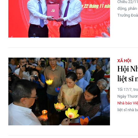
Chiều 22/11
động, phân 
Trưởng Đoàn
XÃ HỘI
Hội Nh
liệt sĩ
Tối 17/7, t
Ngày Thương
Nhà báo Vi
liệt sĩ nhà