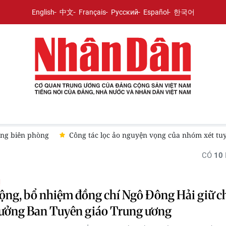
English
中文
Français
Русский
Español
한국어
ợng biên phòng
Công tác lọc ảo nguyện vọng của nhóm xét tu
CÓ
10
Ị
ộng, bổ nhiệm đồng chí Ngô Đông Hải giữ c
rưởng Ban Tuyên giáo Trung ương