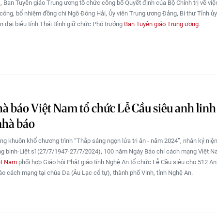
, Ban Tuyên giáo Trung ương tổ chức công bố Quyết định của Bộ Chính trị về việ
công, bổ nhiệm đồng chí Ngô Đông Hải, Ủy viên Trung ương Đảng, Bí thư Tỉnh ủy
 đại biểu tỉnh Thái Bình giữ chức Phó trưởng
Ban Tuyên giáo Trung ương
.
à báo Việt Nam tổ chức Lễ Cầu siêu anh linh
 nhà báo
rong khuôn khổ chương trình “Thắp sáng ngọn lửa tri ân - năm 2024”, nhân kỷ ni
 binh-Liệt sĩ (27/7/1947-27/7/2024), 100 năm Ngày Báo chí cách mạng Việt 
ệt Nam
phối hợp Giáo hội Phật giáo tỉnh Nghệ An tổ chức Lễ Cầu siêu cho 512 An
 báo cách mạng tại chùa Da (Âu Lạc cổ tự), thành phố Vinh, tỉnh Nghệ An.