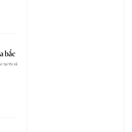
ía bắc
c tại thị xã