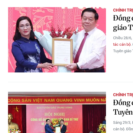
CHÍNH TR
Đồng c
giáo 
Chiều 28/6,
tác cán bộ
.
Tuyên giáo T
CHÍNH TR
Đồng 
Tuyên
Sáng 29/3, 
cán bộ. Đồn