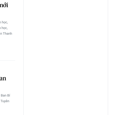
 mới
n học,
n học,
ần Thanh
Ban
 Ban Bí
n Tuyên