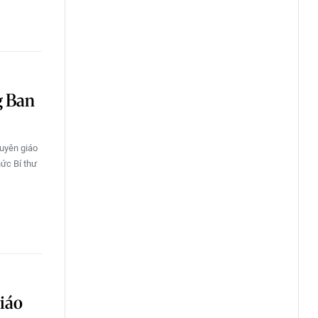
g Ban
Tuyên giáo
hức Bí thư
iáo