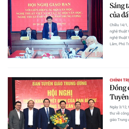
Sáng t
của đấ
Chiều 14/1,
nghệ thuật 
nghệ thuật 
Lâm, Phó Tr
CHÍNH TR
Đồng 
Tuyên
Ngày 3/12, 
thư về công
giáo Trung ư