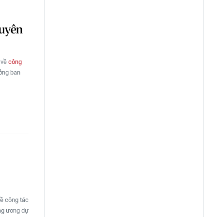
Tuyên
 về
công
ưởng ban
về công tác
ng ương dự