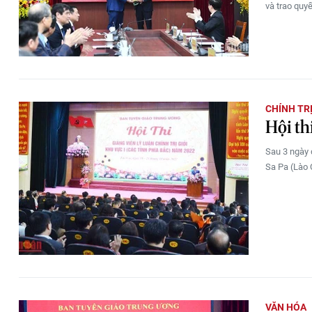
và trao quyế
CHÍNH TR
Hội th
Sau 3 ngày d
Sa Pa (Lào C
VĂN HÓA