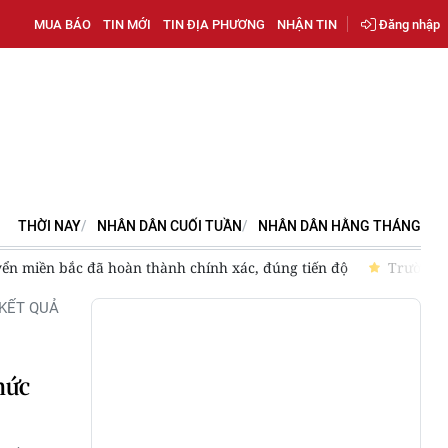
MUA BÁO
TIN MỚI
TIN ĐỊA PHƯƠNG
NHẬN TIN
Đăng nhập
THỜI NAY
NHÂN DÂN CUỐI TUẦN
NHÂN DÂN HẰNG THÁNG
yển miền bắc đã hoàn thành chính xác, đúng tiến độ
Trường đ
KẾT QUẢ
hức