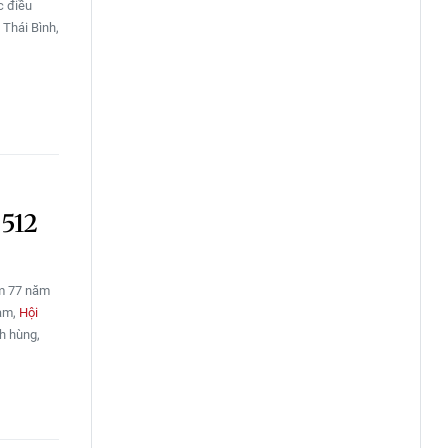
c điều
 Thái Bình,
 512
ệm 77 năm
Nam,
Hội
h hùng,