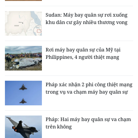
CHƯƠNG TRÌNH OCOP - MỖI XÃ
MỘT SẢN PHẨM
Sudan: Máy bay quân sự rơi xuống
khu dân cư gây nhiều thương vong
RADIO
MEDIA CENTER
Rơi máy bay quân sự của Mỹ tại
Philippines, 4 người thiệt mạng
E-Magazine
Video
Pháp xác nhận 2 phi công thiệt mạng
Media Chính trị
trong vụ va chạm máy bay quân sự
Media Kinh tế
Media Văn hóa
Pháp: Hai máy bay quân sự va chạm
trên không
Media Xã hội