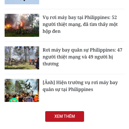
CHUYÊN ĐỀ
Vụ rơi máy bay tại Philippines: 52
người thiệt mạng, đã tìm thấy một
CÁC CHUYÊN TRANG
hộp đen
VỀ BÁO NHÂN DÂN
Rơi máy bay quân sự Philippines: 47
người thiệt mạng và 49 người bị
THỜI NAY
thương
NHÂN DÂN CUỐI TUẦN
[Ảnh] Hiện trường vụ rơi máy bay
NHÂN DÂN HẰNG THÁNG
quân sự tại Philippines
MUA BÁO
ĐỌC BÁO IN
XEM THÊM