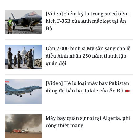
THỂ THAO
[Video] Điểm kỳ lạ trong sự cố tiêm
kích F-35B của Anh mắc kẹt tại Ấn
GIÁO DỤC
Độ
Y TẾ
Gần 7.000 binh sĩ Mỹ sẵn sàng cho lễ
KHOA HỌC - CÔNG NGHỆ
diễu binh nhân 250 năm thành lập
quân đội
MÔI TRƯỜNG
BẠN ĐỌC
[Video] Hé lộ loại máy bay Pakistan
dùng để bắn hạ Rafale của Ấn Độ
KIỂM CHỨNG THÔNG TIN
TRI THỨC CHUYÊN SÂU
Máy bay quân sự rơi tại Algeria, phi
công thiệt mạng
54 DÂN TỘC VIỆT NAM