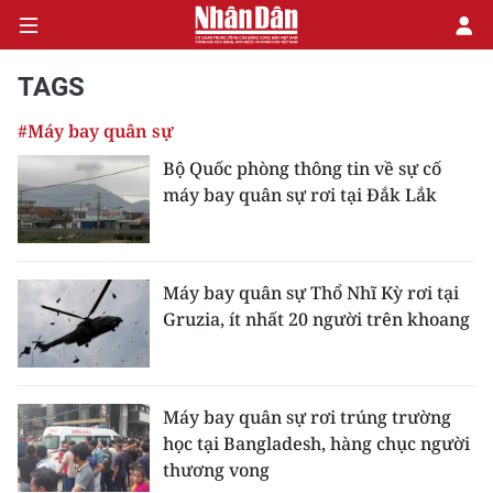
TAGS
#Máy bay quân sự
CHÍNH TRỊ
Bộ Quốc phòng thông tin về sự cố
máy bay quân sự rơi tại Đắk Lắk
KINH TẾ
VĂN HÓA
Máy bay quân sự Thổ Nhĩ Kỳ rơi tại
XÃ HỘI
Gruzia, ít nhất 20 người trên khoang
PHÁP LUẬT
DU LỊCH
Máy bay quân sự rơi trúng trường
học tại Bangladesh, hàng chục người
THẾ GIỚI
thương vong