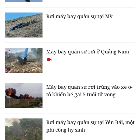
Media Pháp luật
Media Du lịch
Rơi máy bay quân sự tại Mỹ
Media Thế giới
Media Thể thao
Máy bay quân sự rơi ở Quảng Nam
Media Giáo dục
Media Y tế
Media Khoa học - Công nghệ
Máy bay quân sự rơi trúng vào xe ô-
tô khiến bé gái 5 tuổi tử vong
Media Môi trường
Ảnh
Rơi máy bay quân sự tại Yên Bái, một
Infographic
phi công hy sinh