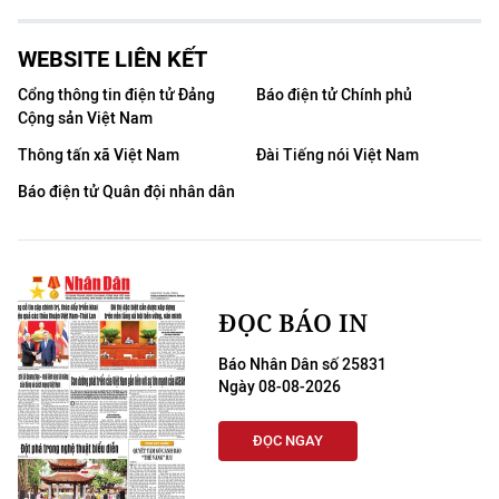
ENGLISH
WEBSITE LIÊN KẾT
中文
Cổng thông tin điện tử Đảng
Báo điện tử Chính phủ
FRANÇAIS
Cộng sản Việt Nam
Thông tấn xã Việt Nam
Đài Tiếng nói Việt Nam
РУССКИЙ
Báo điện tử Quân đội nhân dân
ESPAÑOL
한국어
ĐỌC BÁO IN
Báo Nhân Dân số 25831
Ngày 08-08-2026
ĐỌC NGAY