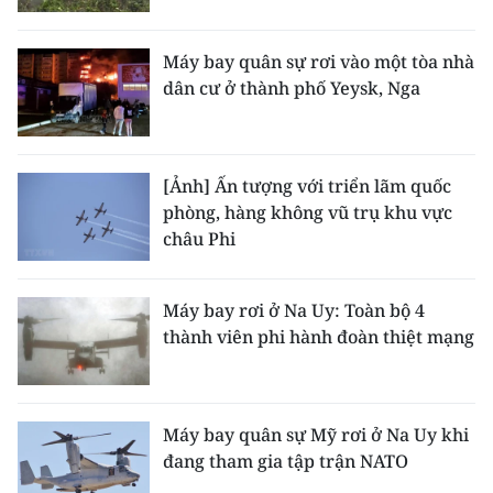
TIN MỚI
Máy bay quân sự rơi vào một tòa nhà
TIN ĐỊA PHƯƠNG
dân cư ở thành phố Yeysk, Nga
Trung du và miền núi phía Bắc
Đồng bằng sông Hồng
[Ảnh] Ấn tượng với triển lãm quốc
phòng, hàng không vũ trụ khu vực
Bắc Trung Bộ
châu Phi
Duyên hải Nam Trung Bộ và Tây
Nguyên
Máy bay rơi ở Na Uy: Toàn bộ 4
thành viên phi hành đoàn thiệt mạng
Đông Nam Bộ
Đồng bằng sông Cửu Long
Máy bay quân sự Mỹ rơi ở Na Uy khi
Chuyên trang Hà Nội
đang tham gia tập trận NATO
Chuyên trang TP. Hồ Chí Minh