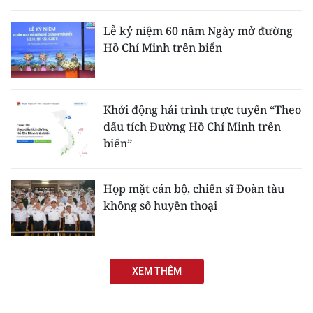
THỂ THAO
Lễ kỷ niệm 60 năm Ngày mở đường
Hồ Chí Minh trên biển
GIÁO DỤC
Y TẾ
Khởi động hải trình trực tuyến “Theo
KHOA HỌC - CÔNG NGHỆ
dấu tích Đường Hồ Chí Minh trên
biển”
MÔI TRƯỜNG
BẠN ĐỌC
Họp mặt cán bộ, chiến sĩ Đoàn tàu
không số huyền thoại
KIỂM CHỨNG THÔNG TIN
TRI THỨC CHUYÊN SÂU
XEM THÊM
54 DÂN TỘC VIỆT NAM