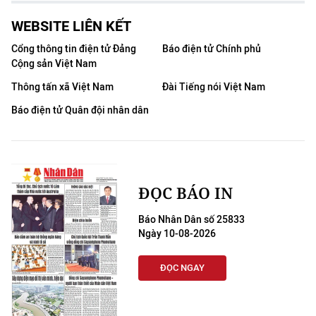
CHƯƠNG TRÌNH OCOP - MỖI XÃ
MỘT SẢN PHẨM
WEBSITE LIÊN KẾT
Cổng thông tin điện tử Đảng
Báo điện tử Chính phủ
Cộng sản Việt Nam
RADIO
Thông tấn xã Việt Nam
Đài Tiếng nói Việt Nam
MEDIA CENTER
Báo điện tử Quân đội nhân dân
E-Magazine
Video
ĐỌC BÁO IN
Media Chính trị
Báo Nhân Dân số 25833
Media Kinh tế
Ngày 10-08-2026
Media Văn hóa
ĐỌC NGAY
Media Xã hội