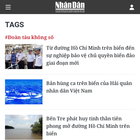
TAGS
#Đoàn tàu không số
CHÍNH TRỊ
Từ đường Hồ Chí Minh trên biển đến
sự nghiệp bảo vệ chủ quyền biển đảo
KINH TẾ
giai đoạn mới
VĂN HÓA
Bản hùng ca trên biển của Hải quân
XÃ HỘI
nhân dân Việt Nam
PHÁP LUẬT
DU LỊCH
Bến Tre phát huy tinh thần tiên
phong mở đường Hồ Chí Minh trên
THẾ GIỚI
biển