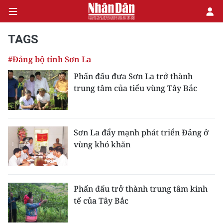
TAGS
#Đảng bộ tỉnh Sơn La
CHÍNH TRỊ
Phấn đấu đưa Sơn La trở thành
trung tâm của tiểu vùng Tây Bắc
KINH TẾ
VĂN HÓA
Sơn La đẩy mạnh phát triển Đảng ở
XÃ HỘI
vùng khó khăn
PHÁP LUẬT
DU LỊCH
Phấn đấu trở thành trung tâm kinh
tế của Tây Bắc
THẾ GIỚI