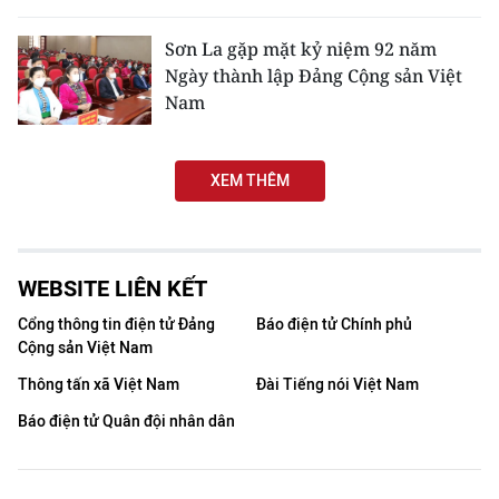
THỂ THAO
Sơn La gặp mặt kỷ niệm 92 năm
Ngày thành lập Đảng Cộng sản Việt
GIÁO DỤC
Nam
Y TẾ
XEM THÊM
KHOA HỌC - CÔNG NGHỆ
MÔI TRƯỜNG
WEBSITE LIÊN KẾT
BẠN ĐỌC
Cổng thông tin điện tử Đảng
Báo điện tử Chính phủ
KIỂM CHỨNG THÔNG TIN
Cộng sản Việt Nam
Thông tấn xã Việt Nam
Đài Tiếng nói Việt Nam
TRI THỨC CHUYÊN SÂU
Báo điện tử Quân đội nhân dân
54 DÂN TỘC VIỆT NAM