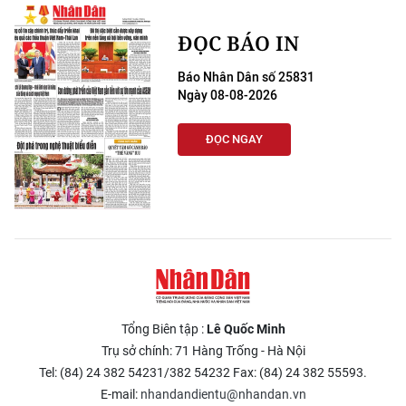
CHƯƠNG TRÌNH OCOP - MỖI XÃ
MỘT SẢN PHẨM
ĐỌC BÁO IN
Báo Nhân Dân số 25831
RADIO
Ngày 08-08-2026
MEDIA CENTER
ĐỌC NGAY
E-Magazine
Video
Media Chính trị
Media Kinh tế
Tổng Biên tập :
Lê Quốc Minh
Media Văn hóa
Trụ sở chính: 71 Hàng Trống - Hà Nội
Media Xã hội
Tel: (84) 24 382 54231/382 54232 Fax: (84) 24 382 55593.
E-mail:
nhandandientu@nhandan.vn