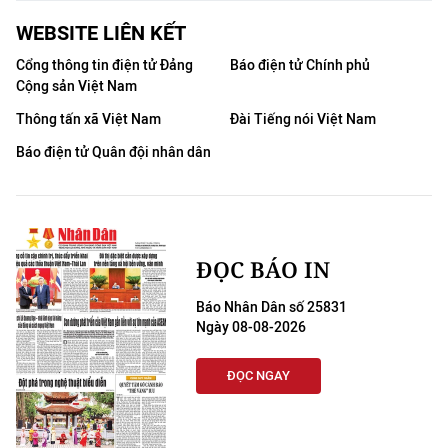
THỂ THAO
WEBSITE LIÊN KẾT
Cổng thông tin điện tử Đảng
Báo điện tử Chính phủ
GIÁO DỤC
Cộng sản Việt Nam
Y TẾ
Thông tấn xã Việt Nam
Đài Tiếng nói Việt Nam
Báo điện tử Quân đội nhân dân
KHOA HỌC - CÔNG NGHỆ
MÔI TRƯỜNG
BẠN ĐỌC
ĐỌC BÁO IN
Báo Nhân Dân số 25831
KIỂM CHỨNG THÔNG TIN
Ngày 08-08-2026
TRI THỨC CHUYÊN SÂU
ĐỌC NGAY
54 DÂN TỘC VIỆT NAM