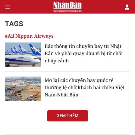
TAGS
#All Nippon Airways
CHÍNH TRỊ
Bác thông tin chuyến bay từ Nhật
Bản về phải quay đầu vì bị từ chối
KINH TẾ
nhập cảnh
VĂN HÓA
Mở lại các chuyến bay quốc tế
XÃ HỘI
thường lệ chở khách hai chiều Việt
Nam-Nhật Bản
PHÁP LUẬT
DU LỊCH
XEM THÊM
THẾ GIỚI