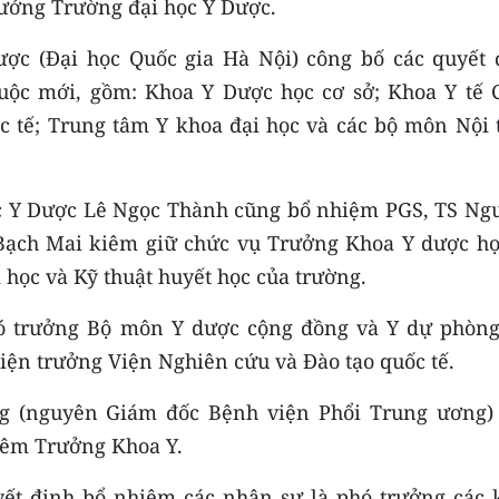
rưởng Trường đại học Y Dược.
ược (Đại học Quốc gia Hà Nội) công bố các quyết 
huộc mới, gồm: Khoa Y Dược học cơ sở; Khoa Y tế 
c tế; Trung tâm Y khoa đại học và các bộ môn Nội 
ọc Y Dược Lê Ngọc Thành cũng bổ nhiệm PGS, TS Ng
Bạch Mai kiêm giữ chức vụ Trưởng Khoa Y dược họ
 học và Kỹ thuật huyết học của trường.
ó trưởng Bộ môn Y dược cộng đồng và Y dự phòng
iện trưởng Viện Nghiên cứu và Đào tạo quốc tế.
g (nguyên Giám đốc Bệnh viện Phổi Trung ương)
iêm Trưởng Khoa Y.
yết định bổ nhiệm các nhân sự là phó trưởng các 