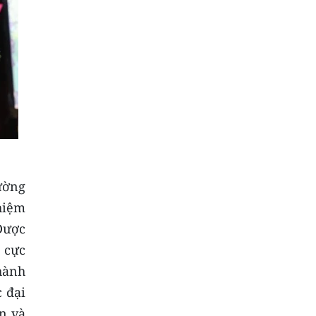
ường
nhiệm
Dược
 cực
hành
 đại
n và