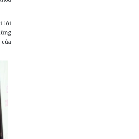
 lời
mừng
i của