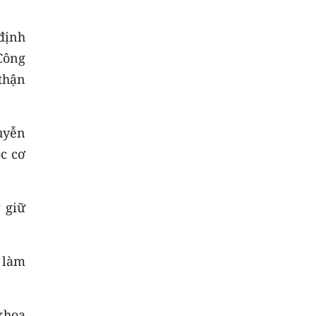
định
Công
thận
uyễn
c cơ
 giữ
 làm
khoa