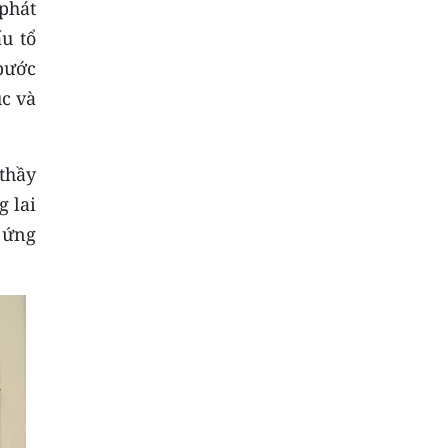
phát
u tổ
bước
ục và
thầy
g lai
p ứng