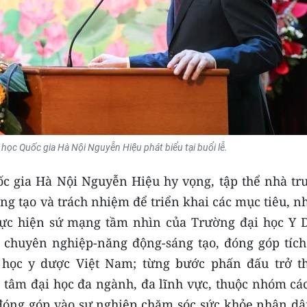
học Quốc gia Hà Nội Nguyễn Hiệu phát biểu tại buổi lễ.
c gia Hà Nội Nguyễn Hiệu hy vọng, tập thể nhà tr
sáng tạo và trách nhiệm để triển khai các mục tiêu, 
hực hiện sứ mạng tầm nhìn của Trường đại học Y 
 chuyên nghiệp-năng động-sáng tạo, đóng góp tích
i học y dược Việt Nam; từng bước phấn đấu trở t
 tâm đại học đa ngành, đa lĩnh vực, thuộc nhóm các
, đóng góp vào sự nghiệp chăm sóc sức khỏe nhân dâ