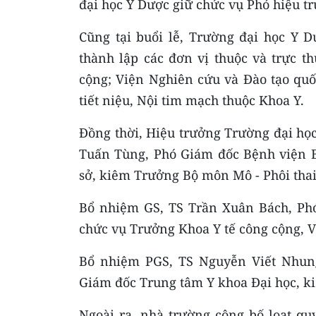
đại học Y Dược giữ chức vụ Phó hiệu t
Cũng tại buổi lễ, Trường đại học Y D
thành lập các đơn vị thuộc và trực t
cộng; Viện Nghiên cứu và Đào tạo quố
tiết niệu, Nội tim mạch thuộc Khoa Y.
Đồng thời, H
iệu trưởng Trường đại h
Tuấn Tùng, Phó Giám đốc Bệnh viện 
sở, kiêm Trưởng Bộ môn Mô - Phôi thai
Bổ nhiệm GS, TS Trần Xuân Bách, Ph
chức vụ Trưởng Khoa Y tế công cộng, V
Bổ nhiệm PGS, TS Nguyễn Viết Nhun
Giám đốc Trung tâm Y khoa Đại học, k
Ngoài ra, nhà trường công bố loạt qu