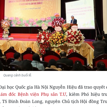
Quang cảnh buổi lễ.
 Đại học Quốc gia Hà Nội Nguyễn Hiệu đã trao quyết
iám đốc Bệnh viện Phụ sản T.Ư
, kiêm Phó hiệu tr
, TS Đinh Đoàn Long, nguyên Chủ tịch Hội đồng Tr