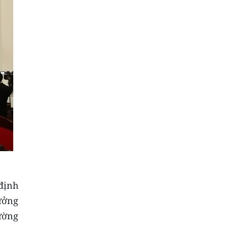
 định
ưởng
ường