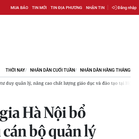
MUA BÁO
TIN MỚI
TIN ĐỊA PHƯƠNG
NHẬN TIN
Đăng nhập
THỜI NAY
NHÂN DÂN CUỐI TUẦN
NHÂN DÂN HẰNG THÁNG
tư duy quản lý, nâng cao chất lượng giáo dục và đào tạo tại Hệ 2,
gia Hà Nội bổ
 cán bộ quản lý