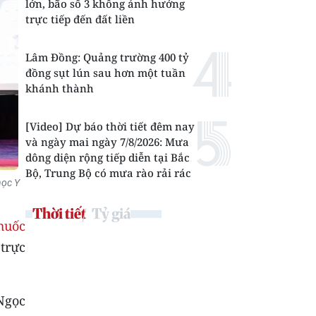
lớn, bão số 3 không ảnh hưởng
trực tiếp đến đất liền
Lâm Đồng: Quảng trường 400 tỷ
đồng sụt lún sau hơn một tuần
khánh thành
[Video] Dự báo thời tiết đêm nay
và ngày mai ngày 7/8/2026: Mưa
dông diện rộng tiếp diễn tại Bắc
Bộ, Trung Bộ có mưa rào rải rác
học Y
Thời tiết
Tỷ giá
huốc
 trực
Ngọc