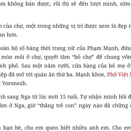
óm không bán được, rồi thì sẽ đến lượt mình, sớm
của chợ, một trong những vị trí được xem là đẹp n
an hơn.
toàn bộ số hàng thời trang nữ của Phạm Mạnh, đứa
 mòn mỏi ở chợ, quyết tâm “bỏ chợ” để chung vố
ành phố. Sau một năm rưỡi, cửa hàng của bố mẹ ở
ệp đã mở tới quán ăn thứ ba. Mạnh khoe,
Phở Việt
 Voronezh.
nh sang Nga từ lúc mới 15 tuổi. Tự nhận mình hồi đ
ăm ở Nga, giờ “thằng trẻ con” ngày nào đã chững 
 bạn bè, cho em quen biết nhiều anh em. Cho em