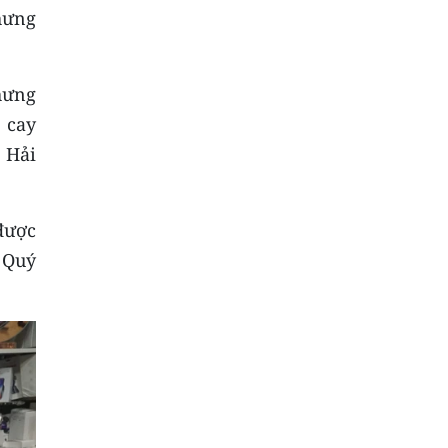
hưng
hưng
 cay
 Hải
được
à Quý