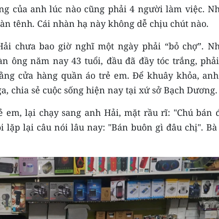
hàng của anh lúc nào cũng phải 4 người làm việc. N
àn tênh. Cái nhàn hạ này không dễ chịu chút nào.
ải chưa bao giờ nghĩ một ngày phải “bỏ chợ”. N
n ông năm nay 43 tuổi, đầu đã đầy tóc trắng, phải
bằng cửa hàng quần áo trẻ em. Để khuây khỏa, anh
, chia sẻ cuộc sống hiện nay tại xứ sở Bạch Dương.
 em, lại chạy sang anh Hải, mặt rầu rĩ: "Chú bán 
i lặp lại câu nói lâu nay: "Bán buôn gì đâu chị". B