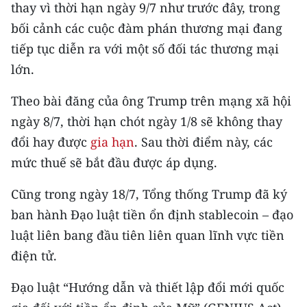
Media Pháp luật
thay vì thời hạn ngày 9/7 như trước đây, trong
bối cảnh các cuộc đàm phán thương mại đang
Media Du lịch
tiếp tục diễn ra với một số đối tác thương mại
Media Thế giới
lớn.
Media Thể thao
Theo bài đăng của ông Trump trên mạng xã hội
ngày 8/7, thời hạn chót ngày 1/8 sẽ không thay
Media Giáo dục
đổi hay được
gia hạn
. Sau thời điểm này, các
Media Y tế
mức thuế sẽ bắt đầu được áp dụng.
Media Khoa học - Công nghệ
Cũng trong ngày 18/7, Tổng thống Trump đã ký
ban hành Đạo luật tiền ổn định stablecoin – đạo
Media Môi trường
luật liên bang đầu tiên liên quan lĩnh vực tiền
Ảnh
điện tử.
Infographic
Đạo luật “Hướng dẫn và thiết lập đổi mới quốc