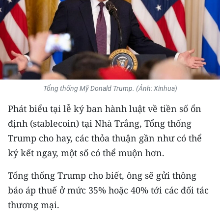
THỂ THAO
GIÁO DỤC
Y TẾ
KHOA HỌC - CÔNG NGHỆ
Tổng thống Mỹ Donald Trump. (Ảnh: Xinhua)
MÔI TRƯỜNG
Phát biểu tại lễ ký ban hành luật về tiền số ổn
định (stablecoin) tại Nhà Trắng, Tổng thống
BẠN ĐỌC
Trump cho hay, các thỏa thuận gần như có thể
ký kết ngay, một số có thể muộn hơn.
KIỂM CHỨNG THÔNG TIN
Tổng thống Trump cho biết, ông sẽ gửi thông
TRI THỨC CHUYÊN SÂU
báo áp thuế ở mức 35% hoặc 40% tới các đối tác
54 DÂN TỘC VIỆT NAM
thương mại.