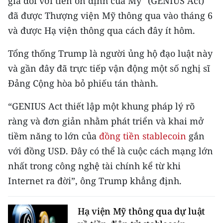
gia đối với tiền ổn định của Mỹ” (GENIUS Act)
TIN MỚI
đã được Thượng viện Mỹ thông qua vào tháng 6
và được Hạ viện thông qua cách đây ít hôm.
TIN ĐỊA PHƯƠNG
Tổng thống Trump là người ủng hộ đạo luật này
Trung du và miền núi phía Bắc
và gần đây đã trực tiếp vận động một số nghị sĩ
Đồng bằng sông Hồng
Đảng Cộng hòa bỏ phiếu tán thành.
Bắc Trung Bộ
“GENIUS Act thiết lập một khung pháp lý rõ
ràng và đơn giản nhằm phát triển và khai mở
Duyên hải Nam Trung Bộ và Tây
Nguyên
tiềm năng to lớn của
đồng tiền stablecoin
gắn
với đồng USD. Đây có thể là cuộc cách mạng lớn
Đông Nam Bộ
nhất trong công nghệ tài chính kể từ khi
Đồng bằng sông Cửu Long
Internet ra đời”, ông Trump khẳng định.
Chuyên trang Hà Nội
Hạ viện Mỹ thông qua dự luật
Chuyên trang TP. Hồ Chí Minh