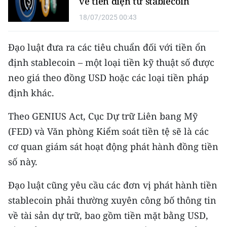
về tiền điện tử stablecoin
18/07/2025 00:43
CHUYÊN ĐỀ
CÁC CHUYÊN TRANG
Đạo luật đưa ra các tiêu chuẩn đối với tiền ổn
định stablecoin – một loại tiền kỹ thuật số được
neo giá theo đồng USD hoặc các loại tiền pháp
VỀ BÁO NHÂN DÂN
định khác.
THỜI NAY
Theo GENIUS Act, Cục Dự trữ Liên bang Mỹ
NHÂN DÂN CUỐI TUẦN
(FED) và Văn phòng Kiểm soát tiền tệ sẽ là các
cơ quan giám sát hoạt động phát hành đồng tiền
NHÂN DÂN HẰNG THÁNG
số này.
MUA BÁO
Đạo luật cũng yêu cầu các đơn vị phát hành tiền
stablecoin phải thường xuyên công bố thông tin
ĐỌC BÁO IN
về tài sản dự trữ, bao gồm tiền mặt bằng USD,