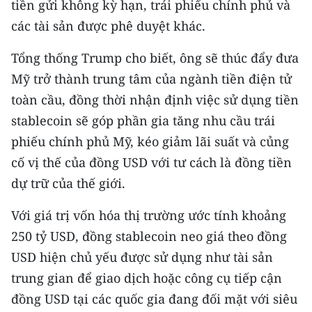
tiền gửi không kỳ hạn, trái phiếu chính phủ và
ENGLISH
các tài sản được phê duyệt khác.
中文
Tổng thống Trump cho biết, ông sẽ thúc đẩy đưa
FRANÇAIS
Mỹ trở thành trung tâm của ngành tiền điện tử
toàn cầu, đồng thời nhận định việc sử dụng tiền
РУССКИЙ
stablecoin sẽ góp phần gia tăng nhu cầu trái
phiếu chính phủ Mỹ, kéo giảm lãi suất và củng
ESPAÑOL
cố vị thế của đồng USD với tư cách là đồng tiền
한국어
dự trữ của thế giới.
Với giá trị vốn hóa thị trường ước tính khoảng
250 tỷ USD, đồng stablecoin neo giá theo đồng
USD hiện chủ yếu được sử dụng như tài sản
trung gian để giao dịch hoặc công cụ tiếp cận
đồng USD tại các quốc gia đang đối mặt với siêu