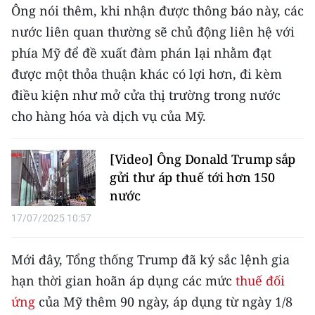
CHƯƠNG TRÌNH OCOP - MỖI XÃ
Ông nói thêm, khi nhận được thông báo này, các
MỘT SẢN PHẨM
nước liên quan thường sẽ chủ động liên hệ với
phía Mỹ để đề xuất đàm phán lại nhằm đạt
RADIO
được một thỏa thuận khác có lợi hơn, đi kèm
điều kiện như mở cửa thị trường trong nước
MEDIA CENTER
cho hàng hóa và dịch vụ của Mỹ.
E-Magazine
[Video] Ông Donald Trump sắp
Video
gửi thư áp thuế tới hơn 150
nước
Media Chính trị
17/07/2025 10:57
Media Kinh tế
Mới đây, Tổng thống Trump đã ký sắc lệnh gia
Media Văn hóa
hạn thời gian hoãn áp dụng các mức
thuế đối
Media Xã hội
ứng
của Mỹ thêm 90 ngày, áp dụng từ ngày 1/8