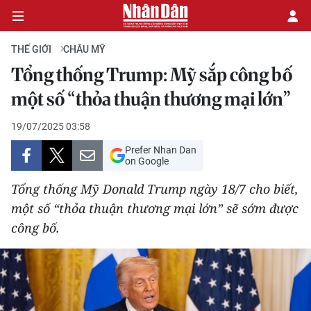
THẾ GIỚI
CHÂU MỸ
Tổng thống Trump: Mỹ sắp công bố
CHÍNH TRỊ
một số “thỏa thuận thương mại lớn”
KINH TẾ
19/07/2025 03:58
Prefer Nhan Dan
VĂN HÓA
on Google
Tổng thống Mỹ Donald Trump ngày 18/7 cho biết,
XÃ HỘI
một số “thỏa thuận thương mại lớn” sẽ sớm được
công bố.
PHÁP LUẬT
DU LỊCH
THẾ GIỚI