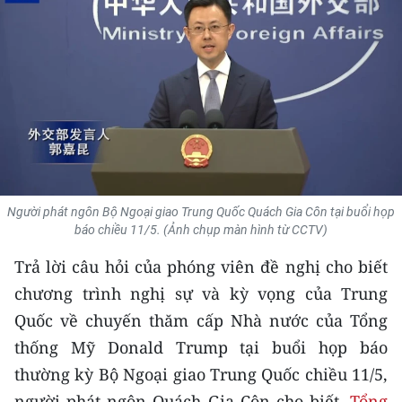
THỂ THAO
GIÁO DỤC
Y TẾ
KHOA HỌC - CÔNG NGHỆ
MÔI TRƯỜNG
Người phát ngôn Bộ Ngoại giao Trung Quốc Quách Gia Côn tại buổi họp
báo chiều 11/5. (Ảnh chụp màn hình từ CCTV)
BẠN ĐỌC
Trả lời câu hỏi của phóng viên đề nghị cho biết
KIỂM CHỨNG THÔNG TIN
chương trình nghị sự và kỳ vọng của Trung
Quốc về chuyến thăm cấp Nhà nước của Tổng
TRI THỨC CHUYÊN SÂU
thống Mỹ Donald Trump tại buổi họp báo
54 DÂN TỘC VIỆT NAM
thường kỳ Bộ Ngoại giao Trung Quốc chiều 11/5,
người phát ngôn Quách Gia Côn cho biết,
Tổng