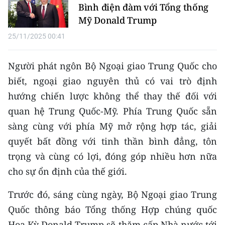
Media Pháp luật
Bình điện đàm với Tổng thống
Mỹ Donald Trump
Media Du lịch
25/11/2025 00:41
Media Thế giới
Người phát ngôn Bộ Ngoại giao Trung Quốc cho
Media Thể thao
biết, ngoại giao nguyên thủ có vai trò định
Media Giáo dục
hướng chiến lược không thể thay thế đối với
quan hệ Trung Quốc-Mỹ. Phía Trung Quốc sẵn
Media Y tế
sàng cùng với phía Mỹ mở rộng hợp tác, giải
Media Khoa học - Công nghệ
quyết bất đồng với tinh thần bình đẳng, tôn
trọng và cùng có lợi, đóng góp nhiều hơn nữa
Media Môi trường
cho sự ổn định của thế giới.
Ảnh
Trước đó, sáng cùng ngày, Bộ Ngoại giao Trung
Infographic
Quốc thông báo Tổng thống Hợp chúng quốc
Hoa Kỳ Donald Trump sẽ thăm cấp Nhà nước tới