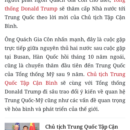
CHƯƠNG TRÌNH OCOP - MỖI XÃ
thống Donald Trump
sẽ thăm cấp Nhà nước tới
MỘT SẢN PHẨM
Trung Quốc theo lời mời của Chủ tịch Tập Cận
Bình.
RADIO
Ông Quách Gia Côn nhấn mạnh, đây là cuộc gặp
MEDIA CENTER
trực tiếp giữa nguyên thủ hai nước sau cuộc gặp
E-Magazine
tại Busan, Hàn Quốc hồi tháng 10 năm ngoái,
cũng là chuyến thăm đầu tiên đến Trung Quốc
Video
của Tổng thống Mỹ sau 9 năm.
Chủ tịch Trung
Media Chính trị
Quốc Tập Cận Bình
sẽ cùng với Tổng thống
Donald Trump đi sâu trao đổi ý kiến về quan hệ
Media Kinh tế
Trung Quốc-Mỹ cũng như các vấn đề quan trọng
Media Văn hóa
về hòa bình và phát triển của thế giới.
Media Xã hội
Chủ tịch Trung Quốc Tập Cận