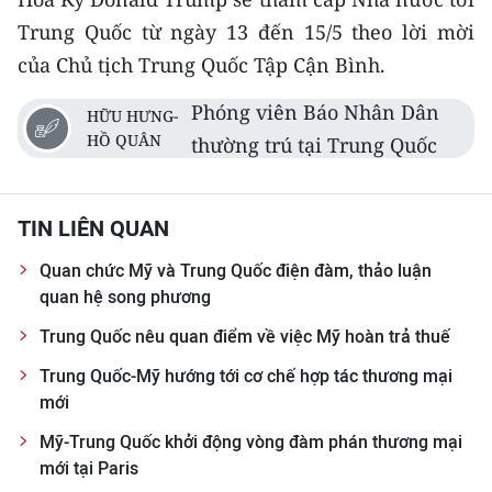
TIN MỚI
Trung Quốc từ ngày 13 đến 15/5 theo lời mời
của Chủ tịch Trung Quốc Tập Cận Bình.
TIN ĐỊA PHƯƠNG
Phóng viên Báo Nhân Dân
HỮU HƯNG-
Trung du và miền núi phía Bắc
HỒ QUÂN
thường trú tại Trung Quốc
Đồng bằng sông Hồng
Bắc Trung Bộ
TIN LIÊN QUAN
Duyên hải Nam Trung Bộ và Tây
Quan chức Mỹ và Trung Quốc điện đàm, thảo luận
Nguyên
quan hệ song phương
Trung Quốc nêu quan điểm về việc Mỹ hoàn trả thuế
Đông Nam Bộ
Trung Quốc-Mỹ hướng tới cơ chế hợp tác thương mại
Đồng bằng sông Cửu Long
mới
Chuyên trang Hà Nội
Mỹ-Trung Quốc khởi động vòng đàm phán thương mại
mới tại Paris
Chuyên trang TP. Hồ Chí Minh