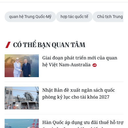
CHUYÊN ĐỀ
quan hệ Trung Quốc-Mỹ
hợp tác quốc tế
Chủ tịch Trung Q
CÁC CHUYÊN TRANG
CÓ THỂ BẠN QUAN TÂM
VỀ BÁO NHÂN DÂN
Giai đoạn phát triển mới của quan
THỜI NAY
hệ Việt Nam-Australia
NHÂN DÂN CUỐI TUẦN
NHÂN DÂN HẰNG THÁNG
Nhật Bản đề xuất ngân sách quốc
phòng kỷ lục cho tài khóa 2027
MUA BÁO
ĐỌC BÁO IN
Hàn Quốc áp dụng ưu đãi thuế hỗ trợ