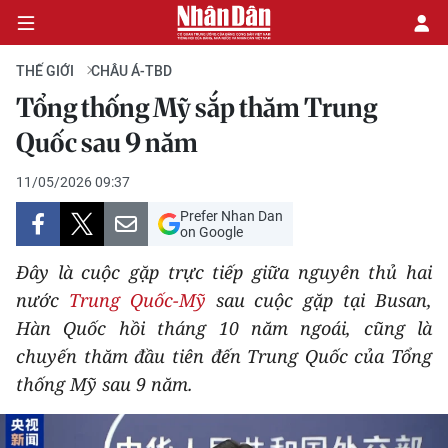
THẾ GIỚI
CHÂU Á-TBD
Tổng thống Mỹ sắp thăm Trung
CHÍNH TRỊ
Quốc sau 9 năm
KINH TẾ
11/05/2026 09:37
Prefer Nhan Dan
VĂN HÓA
on Google
Đây là cuộc gặp trực tiếp giữa nguyên thủ hai
XÃ HỘI
nước
Trung Quốc-Mỹ
sau cuộc gặp tại Busan,
Hàn Quốc hồi tháng 10 năm ngoái, cũng là
PHÁP LUẬT
chuyến thăm đầu tiên đến Trung Quốc của Tổng
DU LỊCH
thống Mỹ sau 9 năm.
THẾ GIỚI