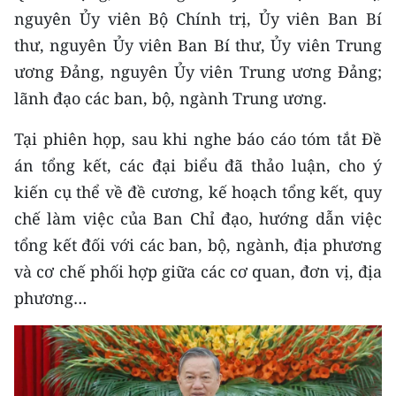
Media Pháp luật
nguyên Ủy viên Bộ Chính trị, Ủy viên Ban Bí
thư, nguyên Ủy viên Ban Bí thư, Ủy viên Trung
Media Du lịch
ương Đảng, nguyên Ủy viên Trung ương Đảng;
Media Thế giới
lãnh đạo các ban, bộ, ngành Trung ương.
Media Thể thao
Tại phiên họp, sau khi nghe báo cáo tóm tắt Đề
Media Giáo dục
án tổng kết, các đại biểu đã thảo luận, cho ý
kiến cụ thể về đề cương, kế hoạch tổng kết, quy
Media Y tế
chế làm việc của Ban Chỉ đạo, hướng dẫn việc
Media Khoa học - Công nghệ
tổng kết đối với các ban, bộ, ngành, địa phương
và cơ chế phối hợp giữa các cơ quan, đơn vị, địa
Media Môi trường
phương…
Ảnh
Infographic