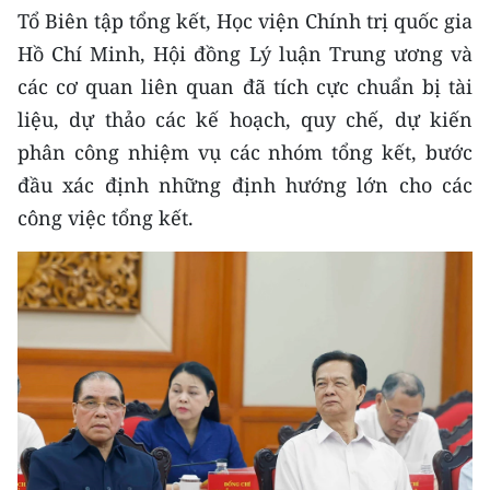
ENGLISH
Tổ Biên tập tổng kết, Học viện Chính trị quốc gia
Hồ Chí Minh, Hội đồng Lý luận Trung ương và
中文
các cơ quan liên quan đã tích cực chuẩn bị tài
liệu, dự thảo các kế hoạch, quy chế, dự kiến
FRANÇAIS
phân công nhiệm vụ các nhóm tổng kết, bước
РУССКИЙ
đầu xác định những định hướng lớn cho các
công việc tổng kết.
ESPAÑOL
한국어