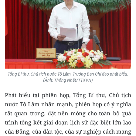
TIN MỚI
TIN ĐỊA PHƯƠNG
Trung du và miền núi phía Bắc
Đồng bằng sông Hồng
Bắc Trung Bộ
Duyên hải Nam Trung Bộ và Tây
Tổng Bí thư, Chủ tịch nước Tô Lâm, Trưởng Ban Chỉ đạo phát biểu.
(Ảnh: Thống Nhất/TTXVN)
Nguyên
Phát biểu tại phiên họp, Tổng Bí thư, Chủ tịch
Đông Nam Bộ
nước Tô Lâm nhấn mạnh, phiên họp có ý nghĩa
Đồng bằng sông Cửu Long
rất quan trọng, đặt nền móng cho toàn bộ quá
Chuyên trang Hà Nội
trình tổng kết giai đoạn lịch sử đặc biệt lớn lao
của Đảng, của dân tộc, của sự nghiệp cách mạng
Chuyên trang TP. Hồ Chí Minh