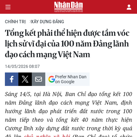
CHÍNH TRỊ
XÂY DỰNG ĐẢNG
Tổng kết phải thể hiện được tầm vóc
CHÍNH TRỊ
lịch sử vĩ đại của 100 năm Đảng lãnh
đạo cách mạng Việt Nam
KINH TẾ
14/05/2026 08:07
VĂN HÓA
Prefer Nhan Dan
on Google
XÃ HỘI
Sáng 14/5, tại Hà Nội, Ban Chỉ đạo tổng kết 100
PHÁP LUẬT
năm Đảng lãnh đạo cách mạng Việt Nam, định
hướng lãnh đạo phát triển đất nước trong 100
DU LỊCH
năm tiếp theo và tổng kết 40 năm thực hiện
Cương lĩnh xây dựng đất nước trong thời kỳ quá
THẾ GIỚI
độ lên
chủ nghĩa xã hội
(Ban Chỉ đạo) tổ chức