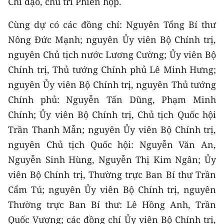
Chỉ đạo, chủ trì Phiên họp.
CHƯƠNG TRÌNH OCOP - MỖI XÃ
MỘT SẢN PHẨM
Cùng dự có các đồng chí: Nguyên Tổng Bí thư
Nông Đức Mạnh; nguyên Ủy viên Bộ Chính trị,
RADIO
nguyên Chủ tịch nước Lương Cường; Ủy viên Bộ
Chính trị, Thủ tướng Chính phủ Lê Minh Hưng;
MEDIA CENTER
nguyên Ủy viên Bộ Chính trị, nguyên Thủ tướng
E-Magazine
Chính phủ: Nguyễn Tấn Dũng, Phạm Minh
Chính; Ủy viên Bộ Chính trị, Chủ tịch Quốc hội
Video
Trần Thanh Mẫn; nguyên Ủy viên Bộ Chính trị,
Media Chính trị
nguyên Chủ tịch Quốc hội: Nguyễn Văn An,
Nguyễn Sinh Hùng, Nguyễn Thị Kim Ngân; Ủy
Media Kinh tế
viên Bộ Chính trị, Thường trực Ban Bí thư Trần
Media Văn hóa
Cẩm Tú; nguyên Ủy viên Bộ Chính trị, nguyên
Thường trực Ban Bí thư: Lê Hồng Anh, Trần
Media Xã hội
Quốc Vượng; các đồng chí Ủy viên Bộ Chính trị,