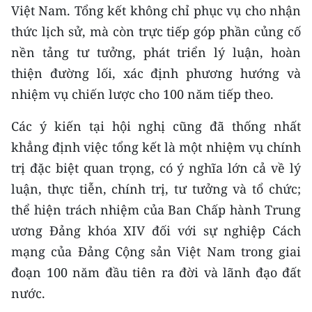
Việt Nam. Tổng kết không chỉ phục vụ cho nhận
CHUYÊN ĐỀ
thức lịch sử, mà còn trực tiếp góp phần củng cố
nền tảng tư tưởng, phát triển lý luận, hoàn
CÁC CHUYÊN TRANG
thiện đường lối, xác định phương hướng và
nhiệm vụ chiến lược cho 100 năm tiếp theo.
VỀ BÁO NHÂN DÂN
Các ý kiến tại hội nghị cũng đã thống nhất
THỜI NAY
khẳng định việc tổng kết là một nhiệm vụ chính
trị đặc biệt quan trọng, có ý nghĩa lớn cả về lý
NHÂN DÂN CUỐI TUẦN
luận, thực tiễn, chính trị, tư tưởng và tổ chức;
thể hiện trách nhiệm của Ban Chấp hành Trung
NHÂN DÂN HẰNG THÁNG
ương Đảng khóa XIV đối với sự nghiệp Cách
MUA BÁO
mạng của Đảng Cộng sản Việt Nam trong giai
đoạn 100 năm đầu tiên ra đời và lãnh đạo đất
ĐỌC BÁO IN
nước.